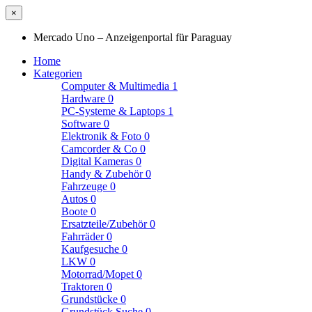
×
Mercado Uno – Anzeigenportal für Paraguay
Home
Kategorien
Computer & Multimedia
1
Hardware
0
PC-Systeme & Laptops
1
Software
0
Elektronik & Foto
0
Camcorder & Co
0
Digital Kameras
0
Handy & Zubehör
0
Fahrzeuge
0
Autos
0
Boote
0
Ersatzteile/Zubehör
0
Fahrräder
0
Kaufgesuche
0
LKW
0
Motorrad/Mopet
0
Traktoren
0
Grundstücke
0
Grundstück Suche
0