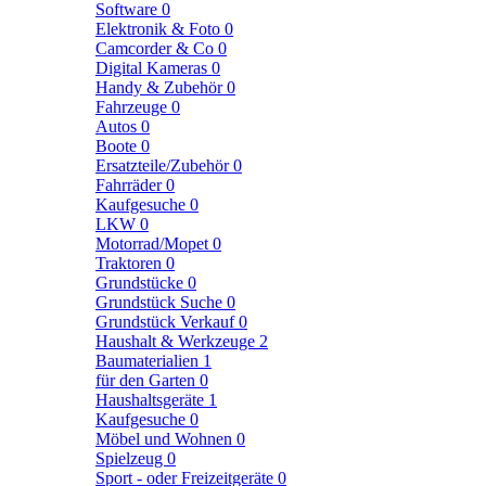
Software
0
Elektronik & Foto
0
Camcorder & Co
0
Digital Kameras
0
Handy & Zubehör
0
Fahrzeuge
0
Autos
0
Boote
0
Ersatzteile/Zubehör
0
Fahrräder
0
Kaufgesuche
0
LKW
0
Motorrad/Mopet
0
Traktoren
0
Grundstücke
0
Grundstück Suche
0
Grundstück Verkauf
0
Haushalt & Werkzeuge
2
Baumaterialien
1
für den Garten
0
Haushaltsgeräte
1
Kaufgesuche
0
Möbel und Wohnen
0
Spielzeug
0
Sport - oder Freizeitgeräte
0