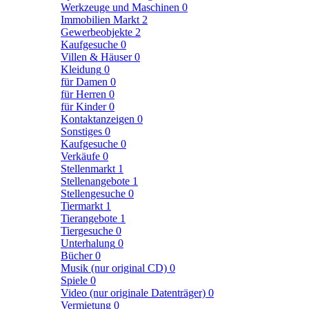
Werkzeuge und Maschinen
0
Immobilien Markt
2
Gewerbeobjekte
2
Kaufgesuche
0
Villen & Häuser
0
Kleidung
0
für Damen
0
für Herren
0
für Kinder
0
Kontaktanzeigen
0
Sonstiges
0
Kaufgesuche
0
Verkäufe
0
Stellenmarkt
1
Stellenangebote
1
Stellengesuche
0
Tiermarkt
1
Tierangebote
1
Tiergesuche
0
Unterhalung
0
Bücher
0
Musik (nur original CD)
0
Spiele
0
Video (nur originale Datenträger)
0
Vermietung
0