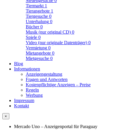
Stellengesuche
0
Tiermarkt
1
Tierangebote
1
Tiergesuche
0
Unterhalung
0
Bücher
0
Musik (nur original CD)
0
Spiele
0
Video (nur originale Datenträger)
0
Vermietung
0
Mietangebote
0
Mietgesuche
0
Blog
Informationen
Anzeigengestaltung
Fragen und Antworten
Kostenpflichtige Anzeigen – Preise
Regeln
Werbung
Impressum
Kontakt
×
Mercado Uno – Anzeigenportal für Paraguay