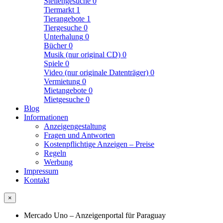
Stellengesuche
0
Tiermarkt
1
Tierangebote
1
Tiergesuche
0
Unterhalung
0
Bücher
0
Musik (nur original CD)
0
Spiele
0
Video (nur originale Datenträger)
0
Vermietung
0
Mietangebote
0
Mietgesuche
0
Blog
Informationen
Anzeigengestaltung
Fragen und Antworten
Kostenpflichtige Anzeigen – Preise
Regeln
Werbung
Impressum
Kontakt
×
Mercado Uno – Anzeigenportal für Paraguay