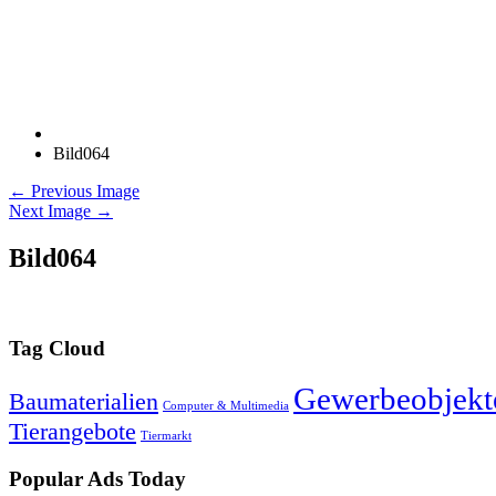
Bild064
← Previous Image
Next Image →
Bild064
Tag Cloud
Gewerbeobjekt
Baumaterialien
Computer & Multimedia
Tierangebote
Tiermarkt
Popular Ads Today