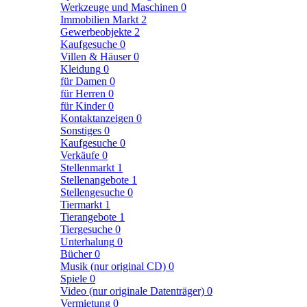
Werkzeuge und Maschinen
0
Immobilien Markt
2
Gewerbeobjekte
2
Kaufgesuche
0
Villen & Häuser
0
Kleidung
0
für Damen
0
für Herren
0
für Kinder
0
Kontaktanzeigen
0
Sonstiges
0
Kaufgesuche
0
Verkäufe
0
Stellenmarkt
1
Stellenangebote
1
Stellengesuche
0
Tiermarkt
1
Tierangebote
1
Tiergesuche
0
Unterhalung
0
Bücher
0
Musik (nur original CD)
0
Spiele
0
Video (nur originale Datenträger)
0
Vermietung
0