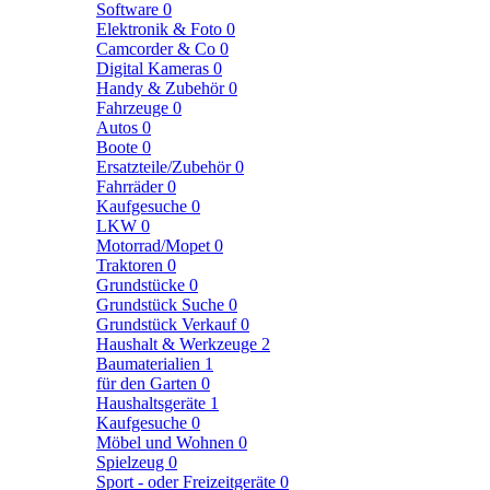
Software
0
Elektronik & Foto
0
Camcorder & Co
0
Digital Kameras
0
Handy & Zubehör
0
Fahrzeuge
0
Autos
0
Boote
0
Ersatzteile/Zubehör
0
Fahrräder
0
Kaufgesuche
0
LKW
0
Motorrad/Mopet
0
Traktoren
0
Grundstücke
0
Grundstück Suche
0
Grundstück Verkauf
0
Haushalt & Werkzeuge
2
Baumaterialien
1
für den Garten
0
Haushaltsgeräte
1
Kaufgesuche
0
Möbel und Wohnen
0
Spielzeug
0
Sport - oder Freizeitgeräte
0