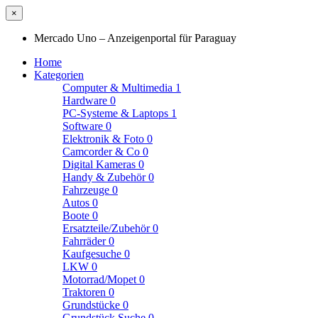
×
Mercado Uno – Anzeigenportal für Paraguay
Home
Kategorien
Computer & Multimedia
1
Hardware
0
PC-Systeme & Laptops
1
Software
0
Elektronik & Foto
0
Camcorder & Co
0
Digital Kameras
0
Handy & Zubehör
0
Fahrzeuge
0
Autos
0
Boote
0
Ersatzteile/Zubehör
0
Fahrräder
0
Kaufgesuche
0
LKW
0
Motorrad/Mopet
0
Traktoren
0
Grundstücke
0
Grundstück Suche
0