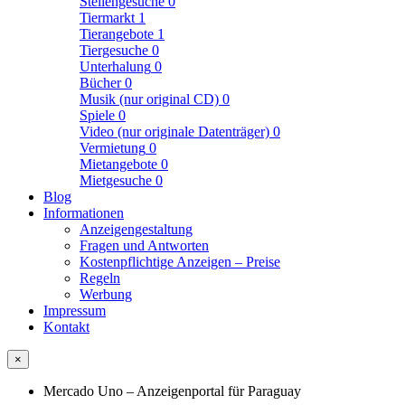
Stellengesuche
0
Tiermarkt
1
Tierangebote
1
Tiergesuche
0
Unterhalung
0
Bücher
0
Musik (nur original CD)
0
Spiele
0
Video (nur originale Datenträger)
0
Vermietung
0
Mietangebote
0
Mietgesuche
0
Blog
Informationen
Anzeigengestaltung
Fragen und Antworten
Kostenpflichtige Anzeigen – Preise
Regeln
Werbung
Impressum
Kontakt
×
Mercado Uno – Anzeigenportal für Paraguay