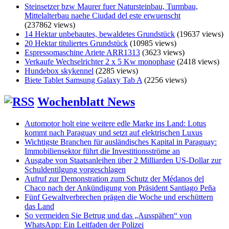
Steinsetzer bzw Maurer fuer Natursteinbau, Turmbau,
Mittelalterbau naehe Ciudad del este erwuenscht
(237862 views)
14 Hektar unbebautes, bewaldetes Grundstück
(19637 views)
20 Hektar tituliertes Grundstück
(10985 views)
Espressomaschine Ariete ARR1313
(3623 views)
Verkaufe Wechselrichter 2 x 5 Kw monophase
(2418 views)
Hundebox skykennel
(2285 views)
Biete Tablet Samsung Galaxy Tab A
(2256 views)
Wochenblatt News
Automotor holt eine weitere edle Marke ins Land: Lotus
kommt nach Paraguay und setzt auf elektrischen Luxus
Wichtigste Branchen für ausländisches Kapital in Paraguay:
Immobiliensektor führt die Investitionsströme an
Ausgabe von Staatsanleihen über 2 Milliarden US-Dollar zur
Schuldentilgung vorgeschlagen
Aufruf zur Demonstration zum Schutz der Médanos del
Chaco nach der Ankündigung von Präsident Santiago Peña
Fünf Gewaltverbrechen prägen die Woche und erschüttern
das Land
So vermeiden Sie Betrug und das „Ausspähen“ von
WhatsApp: Ein Leitfaden der Polizei