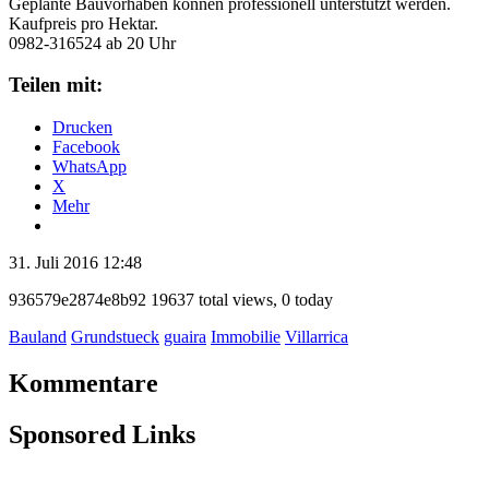
Geplante Bauvorhaben können professionell unterstützt werden.
Kaufpreis pro Hektar.
0982-316524 ab 20 Uhr
Teilen mit:
Drucken
Facebook
WhatsApp
X
Mehr
31. Juli 2016 12:48
Listing
936579e2874e8b92
19637 total views, 0 today
ID
Bauland
Grundstueck
guaira
Immobilie
Villarrica
Kommentare
Sponsored Links