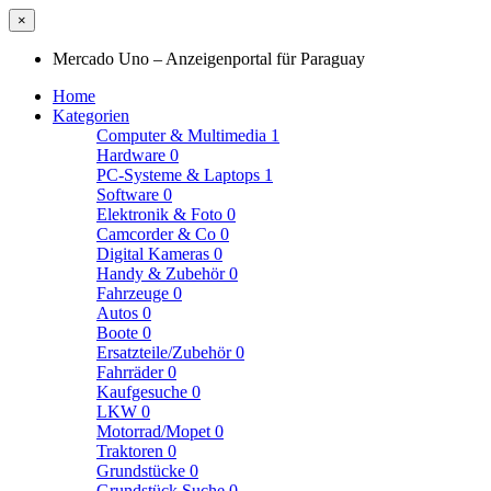
×
Mercado Uno – Anzeigenportal für Paraguay
Home
Kategorien
Computer & Multimedia
1
Hardware
0
PC-Systeme & Laptops
1
Software
0
Elektronik & Foto
0
Camcorder & Co
0
Digital Kameras
0
Handy & Zubehör
0
Fahrzeuge
0
Autos
0
Boote
0
Ersatzteile/Zubehör
0
Fahrräder
0
Kaufgesuche
0
LKW
0
Motorrad/Mopet
0
Traktoren
0
Grundstücke
0
Grundstück Suche
0