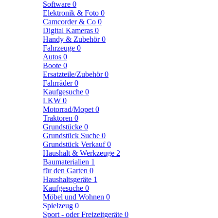
Software
0
Elektronik & Foto
0
Camcorder & Co
0
Digital Kameras
0
Handy & Zubehör
0
Fahrzeuge
0
Autos
0
Boote
0
Ersatzteile/Zubehör
0
Fahrräder
0
Kaufgesuche
0
LKW
0
Motorrad/Mopet
0
Traktoren
0
Grundstücke
0
Grundstück Suche
0
Grundstück Verkauf
0
Haushalt & Werkzeuge
2
Baumaterialien
1
für den Garten
0
Haushaltsgeräte
1
Kaufgesuche
0
Möbel und Wohnen
0
Spielzeug
0
Sport - oder Freizeitgeräte
0