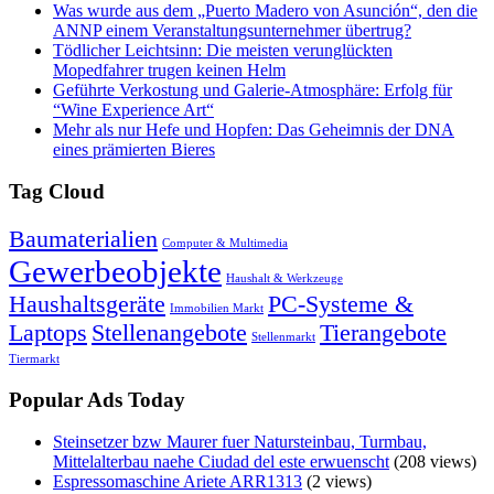
Was wurde aus dem „Puerto Madero von Asunción“, den die
ANNP einem Veranstaltungsunternehmer übertrug?
Tödlicher Leichtsinn: Die meisten verunglückten
Mopedfahrer trugen keinen Helm
Geführte Verkostung und Galerie-Atmosphäre: Erfolg für
“Wine Experience Art“
Mehr als nur Hefe und Hopfen: Das Geheimnis der DNA
eines prämierten Bieres
Tag Cloud
Baumaterialien
Computer & Multimedia
Gewerbeobjekte
Haushalt & Werkzeuge
Haushaltsgeräte
PC-Systeme &
Immobilien Markt
Laptops
Stellenangebote
Tierangebote
Stellenmarkt
Tiermarkt
Popular Ads Today
Steinsetzer bzw Maurer fuer Natursteinbau, Turmbau,
Mittelalterbau naehe Ciudad del este erwuenscht
(208 views)
Espressomaschine Ariete ARR1313
(2 views)