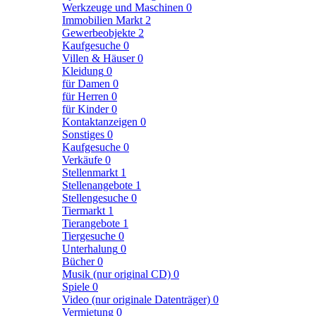
Werkzeuge und Maschinen
0
Immobilien Markt
2
Gewerbeobjekte
2
Kaufgesuche
0
Villen & Häuser
0
Kleidung
0
für Damen
0
für Herren
0
für Kinder
0
Kontaktanzeigen
0
Sonstiges
0
Kaufgesuche
0
Verkäufe
0
Stellenmarkt
1
Stellenangebote
1
Stellengesuche
0
Tiermarkt
1
Tierangebote
1
Tiergesuche
0
Unterhalung
0
Bücher
0
Musik (nur original CD)
0
Spiele
0
Video (nur originale Datenträger)
0
Vermietung
0