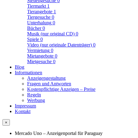
Stellengesuche
0
Tiermarkt
1
Tierangebote
1
Tiergesuche
0
Unterhalung
0
Bücher
0
Musik (nur original CD)
0
Spiele
0
Video (nur originale Datenträger)
0
Vermietung
0
Mietangebote
0
Mietgesuche
0
Blog
Informationen
Anzeigengestaltung
Fragen und Antworten
Kostenpflichtige Anzeigen – Preise
Regeln
Werbung
Impressum
Kontakt
×
Mercado Uno – Anzeigenportal für Paraguay