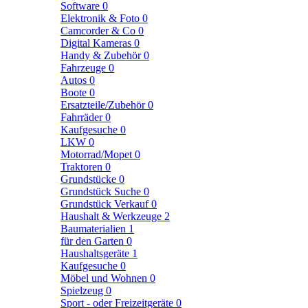
Software
0
Elektronik & Foto
0
Camcorder & Co
0
Digital Kameras
0
Handy & Zubehör
0
Fahrzeuge
0
Autos
0
Boote
0
Ersatzteile/Zubehör
0
Fahrräder
0
Kaufgesuche
0
LKW
0
Motorrad/Mopet
0
Traktoren
0
Grundstücke
0
Grundstück Suche
0
Grundstück Verkauf
0
Haushalt & Werkzeuge
2
Baumaterialien
1
für den Garten
0
Haushaltsgeräte
1
Kaufgesuche
0
Möbel und Wohnen
0
Spielzeug
0
Sport - oder Freizeitgeräte
0