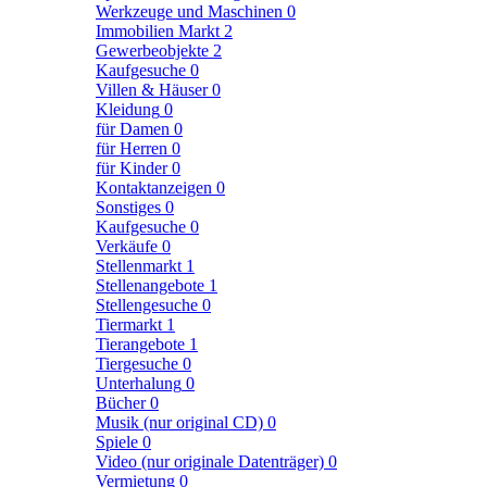
Werkzeuge und Maschinen
0
Immobilien Markt
2
Gewerbeobjekte
2
Kaufgesuche
0
Villen & Häuser
0
Kleidung
0
für Damen
0
für Herren
0
für Kinder
0
Kontaktanzeigen
0
Sonstiges
0
Kaufgesuche
0
Verkäufe
0
Stellenmarkt
1
Stellenangebote
1
Stellengesuche
0
Tiermarkt
1
Tierangebote
1
Tiergesuche
0
Unterhalung
0
Bücher
0
Musik (nur original CD)
0
Spiele
0
Video (nur originale Datenträger)
0
Vermietung
0