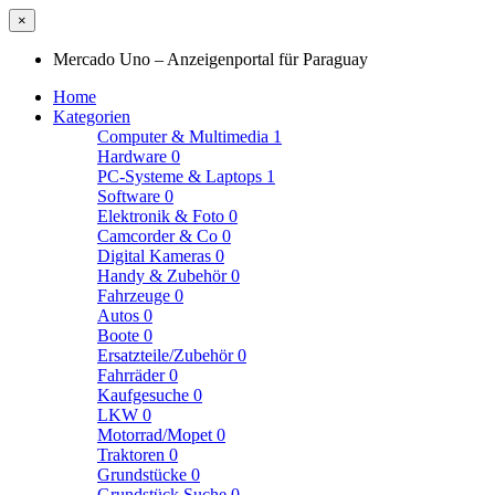
×
Mercado Uno – Anzeigenportal für Paraguay
Home
Kategorien
Computer & Multimedia
1
Hardware
0
PC-Systeme & Laptops
1
Software
0
Elektronik & Foto
0
Camcorder & Co
0
Digital Kameras
0
Handy & Zubehör
0
Fahrzeuge
0
Autos
0
Boote
0
Ersatzteile/Zubehör
0
Fahrräder
0
Kaufgesuche
0
LKW
0
Motorrad/Mopet
0
Traktoren
0
Grundstücke
0
Grundstück Suche
0