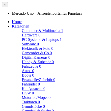
×
Mercado Uno – Anzeigenportal für Paraguay
Home
Kategorien
Computer & Multimedia
1
Hardware
0
PC-Systeme & Laptops
1
Software
0
Elektronik & Foto
0
Camcorder & Co
0
Digital Kameras
0
Handy & Zubehör
0
Fahrzeuge
0
Autos
0
Boote
0
Ersatzteile/Zubehör
0
Fahrräder
0
Kaufgesuche
0
LKW
0
Motorrad/Mopet
0
Traktoren
0
Grundstücke
0
Grundstück Suche
0