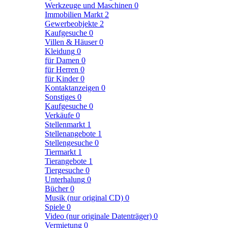
Werkzeuge und Maschinen
0
Immobilien Markt
2
Gewerbeobjekte
2
Kaufgesuche
0
Villen & Häuser
0
Kleidung
0
für Damen
0
für Herren
0
für Kinder
0
Kontaktanzeigen
0
Sonstiges
0
Kaufgesuche
0
Verkäufe
0
Stellenmarkt
1
Stellenangebote
1
Stellengesuche
0
Tiermarkt
1
Tierangebote
1
Tiergesuche
0
Unterhalung
0
Bücher
0
Musik (nur original CD)
0
Spiele
0
Video (nur originale Datenträger)
0
Vermietung
0