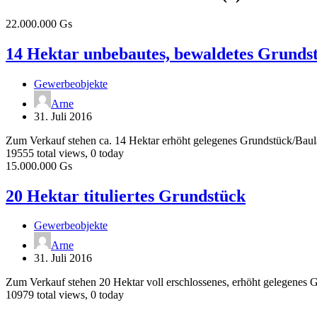
Feed
for
14
22.000.000 Gs
ad
Hektar
tag
unbebautes,
14 Hektar unbebautes, bewaldetes Grunds
Immobilien
bewaldetes
Markt
Grundstück
Gewerbeobjekte
Arne
31. Juli 2016
Zum Verkauf stehen ca. 14 Hektar erhöht gelegenes Grundstück/Baula
19555 total views, 0 today
20
15.000.000 Gs
Hektar
tituliertes
20 Hektar tituliertes Grundstück
Grundstück
Gewerbeobjekte
Arne
31. Juli 2016
Zum Verkauf stehen 20 Hektar voll erschlossenes, erhöht gelegenes G
10979 total views, 0 today