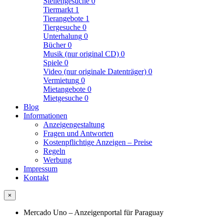
Stellengesuche
0
Tiermarkt
1
Tierangebote
1
Tiergesuche
0
Unterhalung
0
Bücher
0
Musik (nur original CD)
0
Spiele
0
Video (nur originale Datenträger)
0
Vermietung
0
Mietangebote
0
Mietgesuche
0
Blog
Informationen
Anzeigengestaltung
Fragen und Antworten
Kostenpflichtige Anzeigen – Preise
Regeln
Werbung
Impressum
Kontakt
×
Mercado Uno – Anzeigenportal für Paraguay