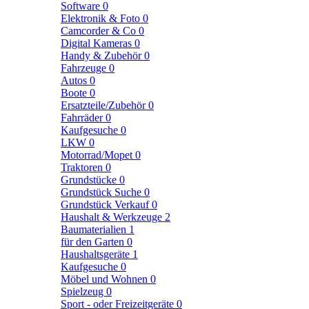
Software
0
Elektronik & Foto
0
Camcorder & Co
0
Digital Kameras
0
Handy & Zubehör
0
Fahrzeuge
0
Autos
0
Boote
0
Ersatzteile/Zubehör
0
Fahrräder
0
Kaufgesuche
0
LKW
0
Motorrad/Mopet
0
Traktoren
0
Grundstücke
0
Grundstück Suche
0
Grundstück Verkauf
0
Haushalt & Werkzeuge
2
Baumaterialien
1
für den Garten
0
Haushaltsgeräte
1
Kaufgesuche
0
Möbel und Wohnen
0
Spielzeug
0
Sport - oder Freizeitgeräte
0