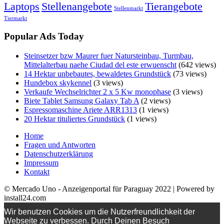
Laptops
Stellenangebote
Tierangebote
Stellenmarkt
Tiermarkt
Popular Ads Today
Steinsetzer bzw Maurer fuer Natursteinbau, Turmbau,
Mittelalterbau naehe Ciudad del este erwuenscht
(642 views)
14 Hektar unbebautes, bewaldetes Grundstück
(73 views)
Hundebox skykennel
(3 views)
Verkaufe Wechselrichter 2 x 5 Kw monophase
(3 views)
Biete Tablet Samsung Galaxy Tab A
(2 views)
Espressomaschine Ariete ARR1313
(1 views)
20 Hektar tituliertes Grundstück
(1 views)
Home
Fragen und Antworten
Datenschutzerklärung
Impressum
Kontakt
© Mercado Uno - Anzeigenportal für Paraguay 2022 | Powered by
install24.com
Wir benutzen Cookies um die Nutzerfreundlichkeit der
Webseite zu verbessen. Durch Deinen Besuch