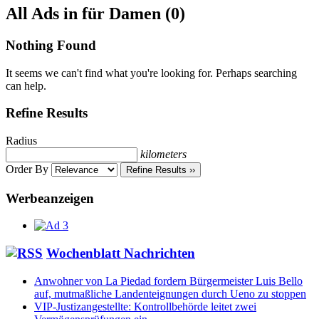
RSS
All Ads in für Damen (0)
Feed
for
Nothing Found
ad
tag
It seems we can't find what you're looking for. Perhaps searching
für
can help.
Damen
Refine Results
Radius
kilometers
Order By
Refine Results ››
Werbeanzeigen
Wochenblatt Nachrichten
Anwohner von La Piedad fordern Bürgermeister Luis Bello
auf, mutmaßliche Landenteignungen durch Ueno zu stoppen
VIP-Justizangestellte: Kontrollbehörde leitet zwei