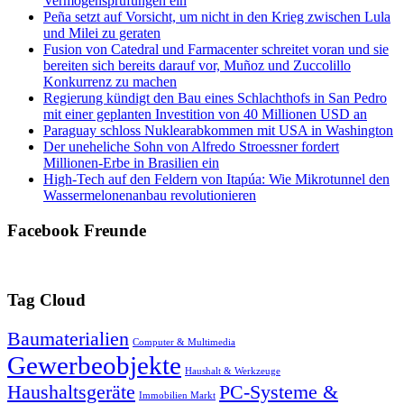
Vermögensprüfungen ein
Peña setzt auf Vorsicht, um nicht in den Krieg zwischen Lula
und Milei zu geraten
Fusion von Catedral und Farmacenter schreitet voran und sie
bereiten sich bereits darauf vor, Muñoz und Zuccolillo
Konkurrenz zu machen
Regierung kündigt den Bau eines Schlachthofs in San Pedro
mit einer geplanten Investition von 40 Millionen USD an
Paraguay schloss Nuklearabkommen mit USA in Washington
Der uneheliche Sohn von Alfredo Stroessner fordert
Millionen-Erbe in Brasilien ein
High-Tech auf den Feldern von Itapúa: Wie Mikrotunnel den
Wassermelonenanbau revolutionieren
Facebook Freunde
Tag Cloud
Baumaterialien
Computer & Multimedia
Gewerbeobjekte
Haushalt & Werkzeuge
Haushaltsgeräte
PC-Systeme &
Immobilien Markt