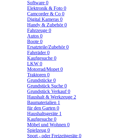
Software
0
Elektronik & Foto
0
Camcorder & Co
0
Digital Kameras
0
Handy & Zubehör
0
Fahrzeuge
0
Autos
0
Boote
0
Ersatzteile/Zubehör
0
Fahrräder
0
Kaufgesuche
0
LKW
0
Motorrad/Mopet
0
Traktoren
0
Grundstücke
0
Grundstück Suche
0
Grundstück Verkauf
0
Haushalt & Werkzeuge
2
Baumaterialien
1
für den Garten
0
Haushaltsgeräte
1
Kaufgesuche
0
Möbel und Wohnen
0
Spielzeug
0
Sport - oder Freizeitgeräte
0