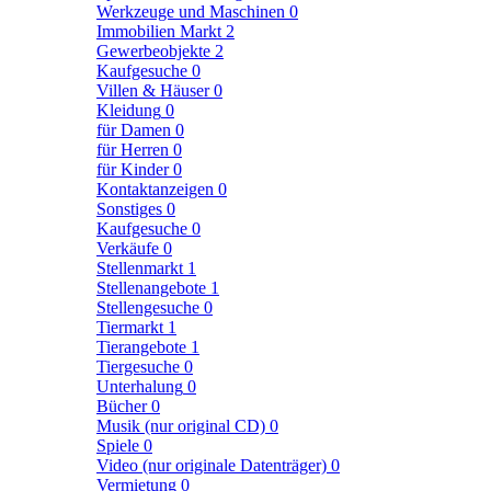
Werkzeuge und Maschinen
0
Immobilien Markt
2
Gewerbeobjekte
2
Kaufgesuche
0
Villen & Häuser
0
Kleidung
0
für Damen
0
für Herren
0
für Kinder
0
Kontaktanzeigen
0
Sonstiges
0
Kaufgesuche
0
Verkäufe
0
Stellenmarkt
1
Stellenangebote
1
Stellengesuche
0
Tiermarkt
1
Tierangebote
1
Tiergesuche
0
Unterhalung
0
Bücher
0
Musik (nur original CD)
0
Spiele
0
Video (nur originale Datenträger)
0
Vermietung
0