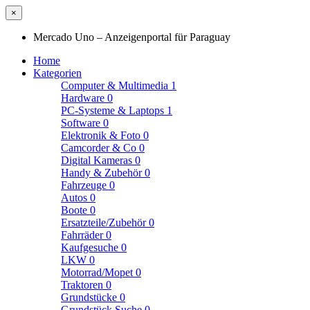
×
Mercado Uno – Anzeigenportal für Paraguay
Home
Kategorien
Computer & Multimedia
1
Hardware
0
PC-Systeme & Laptops
1
Software
0
Elektronik & Foto
0
Camcorder & Co
0
Digital Kameras
0
Handy & Zubehör
0
Fahrzeuge
0
Autos
0
Boote
0
Ersatzteile/Zubehör
0
Fahrräder
0
Kaufgesuche
0
LKW
0
Motorrad/Mopet
0
Traktoren
0
Grundstücke
0
Grundstück Suche
0