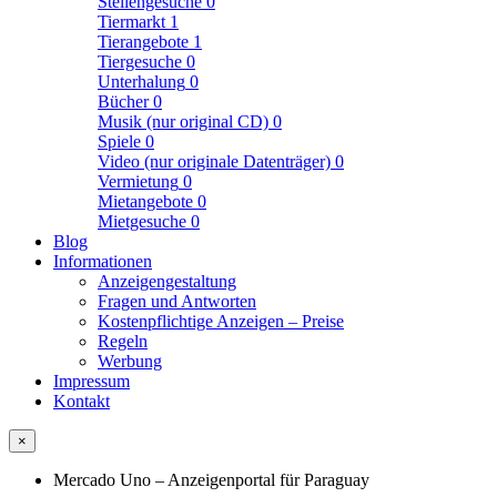
Stellengesuche
0
Tiermarkt
1
Tierangebote
1
Tiergesuche
0
Unterhalung
0
Bücher
0
Musik (nur original CD)
0
Spiele
0
Video (nur originale Datenträger)
0
Vermietung
0
Mietangebote
0
Mietgesuche
0
Blog
Informationen
Anzeigengestaltung
Fragen und Antworten
Kostenpflichtige Anzeigen – Preise
Regeln
Werbung
Impressum
Kontakt
×
Mercado Uno – Anzeigenportal für Paraguay