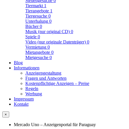
Stellengesuche
0
Tiermarkt
1
Tierangebote
1
Tiergesuche
0
Unterhalung
0
Bücher
0
Musik (nur original CD)
0
Spiele
0
Video (nur originale Datenträger)
0
Vermietung
0
Mietangebote
0
Mietgesuche
0
Blog
Informationen
Anzeigengestaltung
Fragen und Antworten
Kostenpflichtige Anzeigen – Preise
Regeln
Werbung
Impressum
Kontakt
×
Mercado Uno – Anzeigenportal für Paraguay