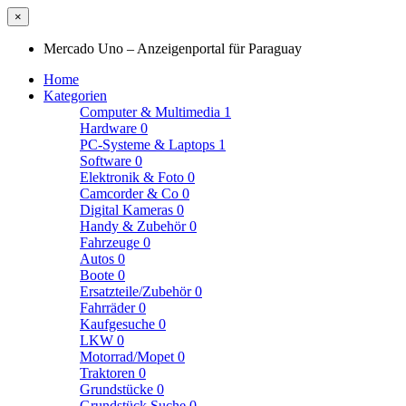
×
Mercado Uno – Anzeigenportal für Paraguay
Home
Kategorien
Computer & Multimedia
1
Hardware
0
PC-Systeme & Laptops
1
Software
0
Elektronik & Foto
0
Camcorder & Co
0
Digital Kameras
0
Handy & Zubehör
0
Fahrzeuge
0
Autos
0
Boote
0
Ersatzteile/Zubehör
0
Fahrräder
0
Kaufgesuche
0
LKW
0
Motorrad/Mopet
0
Traktoren
0
Grundstücke
0
Grundstück Suche
0