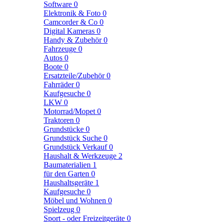
Software
0
Elektronik & Foto
0
Camcorder & Co
0
Digital Kameras
0
Handy & Zubehör
0
Fahrzeuge
0
Autos
0
Boote
0
Ersatzteile/Zubehör
0
Fahrräder
0
Kaufgesuche
0
LKW
0
Motorrad/Mopet
0
Traktoren
0
Grundstücke
0
Grundstück Suche
0
Grundstück Verkauf
0
Haushalt & Werkzeuge
2
Baumaterialien
1
für den Garten
0
Haushaltsgeräte
1
Kaufgesuche
0
Möbel und Wohnen
0
Spielzeug
0
Sport - oder Freizeitgeräte
0