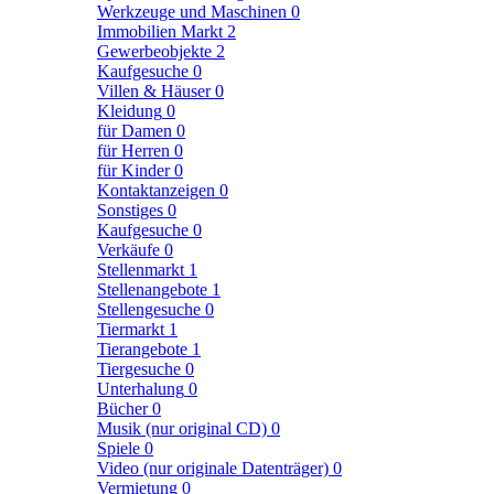
Werkzeuge und Maschinen
0
Immobilien Markt
2
Gewerbeobjekte
2
Kaufgesuche
0
Villen & Häuser
0
Kleidung
0
für Damen
0
für Herren
0
für Kinder
0
Kontaktanzeigen
0
Sonstiges
0
Kaufgesuche
0
Verkäufe
0
Stellenmarkt
1
Stellenangebote
1
Stellengesuche
0
Tiermarkt
1
Tierangebote
1
Tiergesuche
0
Unterhalung
0
Bücher
0
Musik (nur original CD)
0
Spiele
0
Video (nur originale Datenträger)
0
Vermietung
0