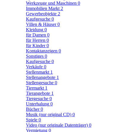
Werkzeuge und Maschinen
0
Immobilien Markt
2
Gewerbeobjekte
2
Kaufgesuche
0
Villen & Häuser
0
Kleidung
0
für Damen
0
für Herren
0
für Kinder
0
Kontaktanzeigen
0
Sonstiges
0
Kaufgesuche
0
Verkäufe
0
Stellenmarkt
1
Stellenangebote
1
Stellengesuche
0
Tiermarkt
1
Tierangebote
1
Tiergesuche
0
Unterhalung
0
Bücher
0
Musik (nur original CD)
0
Spiele
0
Video (nur originale Datenträger)
0
Vermietung
0