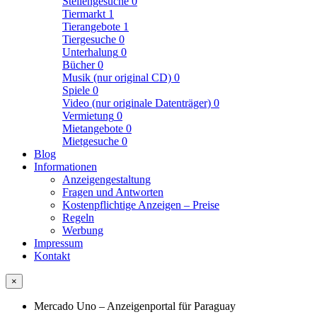
Stellengesuche
0
Tiermarkt
1
Tierangebote
1
Tiergesuche
0
Unterhalung
0
Bücher
0
Musik (nur original CD)
0
Spiele
0
Video (nur originale Datenträger)
0
Vermietung
0
Mietangebote
0
Mietgesuche
0
Blog
Informationen
Anzeigengestaltung
Fragen und Antworten
Kostenpflichtige Anzeigen – Preise
Regeln
Werbung
Impressum
Kontakt
×
Mercado Uno – Anzeigenportal für Paraguay