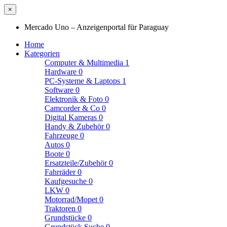
×
Mercado Uno – Anzeigenportal für Paraguay
Home
Kategorien
Computer & Multimedia
1
Hardware
0
PC-Systeme & Laptops
1
Software
0
Elektronik & Foto
0
Camcorder & Co
0
Digital Kameras
0
Handy & Zubehör
0
Fahrzeuge
0
Autos
0
Boote
0
Ersatzteile/Zubehör
0
Fahrräder
0
Kaufgesuche
0
LKW
0
Motorrad/Mopet
0
Traktoren
0
Grundstücke
0
Grundstück Suche
0