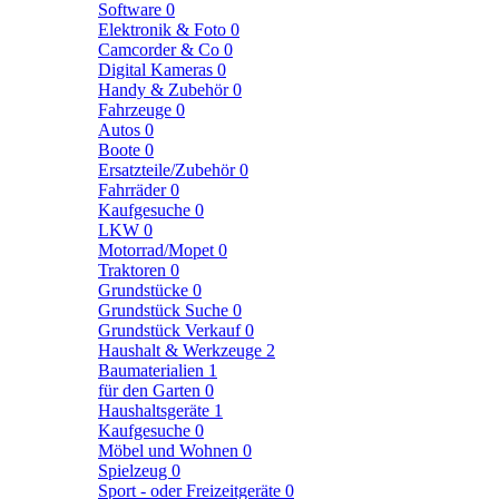
Software
0
Elektronik & Foto
0
Camcorder & Co
0
Digital Kameras
0
Handy & Zubehör
0
Fahrzeuge
0
Autos
0
Boote
0
Ersatzteile/Zubehör
0
Fahrräder
0
Kaufgesuche
0
LKW
0
Motorrad/Mopet
0
Traktoren
0
Grundstücke
0
Grundstück Suche
0
Grundstück Verkauf
0
Haushalt & Werkzeuge
2
Baumaterialien
1
für den Garten
0
Haushaltsgeräte
1
Kaufgesuche
0
Möbel und Wohnen
0
Spielzeug
0
Sport - oder Freizeitgeräte
0