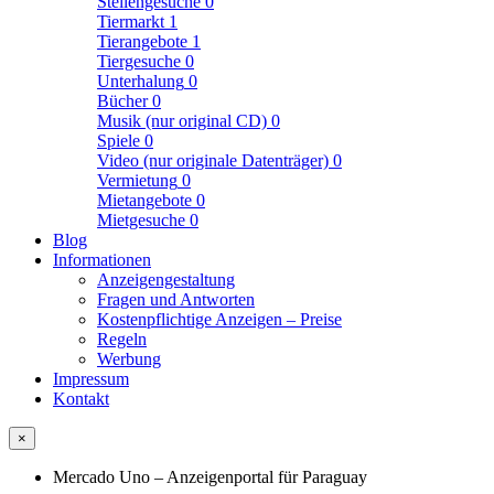
Stellengesuche
0
Tiermarkt
1
Tierangebote
1
Tiergesuche
0
Unterhalung
0
Bücher
0
Musik (nur original CD)
0
Spiele
0
Video (nur originale Datenträger)
0
Vermietung
0
Mietangebote
0
Mietgesuche
0
Blog
Informationen
Anzeigengestaltung
Fragen und Antworten
Kostenpflichtige Anzeigen – Preise
Regeln
Werbung
Impressum
Kontakt
×
Mercado Uno – Anzeigenportal für Paraguay