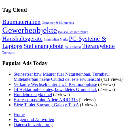
Tag Cloud
Baumaterialien
Computer & Multimedia
Gewerbeobjekte
Haushalt & Werkzeuge
Haushaltsgeräte
PC-Systeme &
Immobilien Markt
Laptops
Stellenangebote
Tierangebote
Stellenmarkt
Tiermarkt
Popular Ads Today
Steinsetzer bzw Maurer fuer Natursteinbau, Turmbau,
Mittelalterbau naehe Ciudad del este erwuenscht
(451 views)
Verkaufe Wechselrichter 2 x 5 Kw monophase
(3 views)
14 Hektar unbebautes, bewaldetes Grundstück
(2 views)
Hundebox skykennel
(2 views)
Espressomaschine Ariete ARR1313
(2 views)
Biete Tablet Samsung Galaxy Tab A
(1 views)
Home
Fragen und Antworten
Datenschutzerklärung