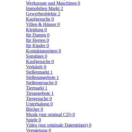
Werkzeuge und Maschinen
0
Immobilien Markt
2
Gewerbeobjekte
2
Kaufgesuche
0
Villen & Häuser
0
Kleidung
0
für Damen
0
für Herren
0
für Kinder
0
Kontaktanzeigen
0
Sonstiges
0
Kaufgesuche
0
Verkäufe
0
Stellenmarkt
1
Stellenangebote
1
Stellengesuche
0
Tiermarkt
1
Tierangebote
1
Tiergesuche
0
Unterhalung
0
Bücher
0
Musik (nur original CD)
0
Spiele
0
Video (nur originale Datenträger)
0
Vermietung
0