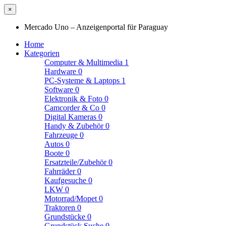
×
Mercado Uno – Anzeigenportal für Paraguay
Home
Kategorien
Computer & Multimedia
1
Hardware
0
PC-Systeme & Laptops
1
Software
0
Elektronik & Foto
0
Camcorder & Co
0
Digital Kameras
0
Handy & Zubehör
0
Fahrzeuge
0
Autos
0
Boote
0
Ersatzteile/Zubehör
0
Fahrräder
0
Kaufgesuche
0
LKW
0
Motorrad/Mopet
0
Traktoren
0
Grundstücke
0
Grundstück Suche
0