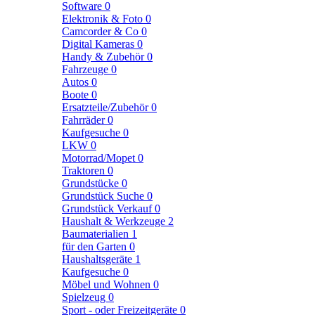
Software
0
Elektronik & Foto
0
Camcorder & Co
0
Digital Kameras
0
Handy & Zubehör
0
Fahrzeuge
0
Autos
0
Boote
0
Ersatzteile/Zubehör
0
Fahrräder
0
Kaufgesuche
0
LKW
0
Motorrad/Mopet
0
Traktoren
0
Grundstücke
0
Grundstück Suche
0
Grundstück Verkauf
0
Haushalt & Werkzeuge
2
Baumaterialien
1
für den Garten
0
Haushaltsgeräte
1
Kaufgesuche
0
Möbel und Wohnen
0
Spielzeug
0
Sport - oder Freizeitgeräte
0