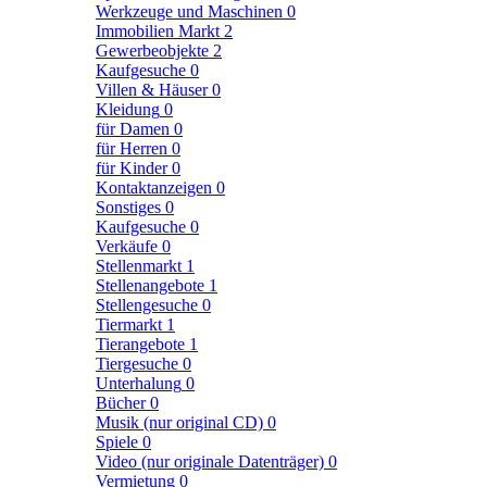
Werkzeuge und Maschinen
0
Immobilien Markt
2
Gewerbeobjekte
2
Kaufgesuche
0
Villen & Häuser
0
Kleidung
0
für Damen
0
für Herren
0
für Kinder
0
Kontaktanzeigen
0
Sonstiges
0
Kaufgesuche
0
Verkäufe
0
Stellenmarkt
1
Stellenangebote
1
Stellengesuche
0
Tiermarkt
1
Tierangebote
1
Tiergesuche
0
Unterhalung
0
Bücher
0
Musik (nur original CD)
0
Spiele
0
Video (nur originale Datenträger)
0
Vermietung
0