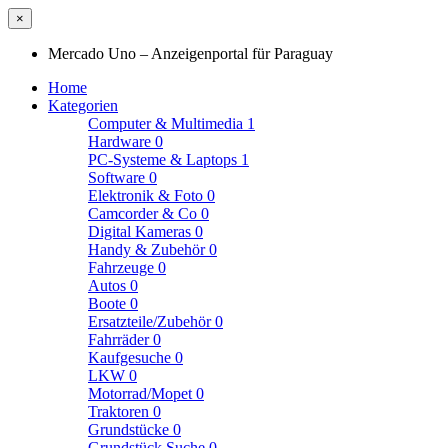
×
Mercado Uno – Anzeigenportal für Paraguay
Home
Kategorien
Computer & Multimedia
1
Hardware
0
PC-Systeme & Laptops
1
Software
0
Elektronik & Foto
0
Camcorder & Co
0
Digital Kameras
0
Handy & Zubehör
0
Fahrzeuge
0
Autos
0
Boote
0
Ersatzteile/Zubehör
0
Fahrräder
0
Kaufgesuche
0
LKW
0
Motorrad/Mopet
0
Traktoren
0
Grundstücke
0
Grundstück Suche
0