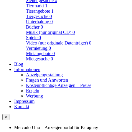
Stellengesuche
0
Tiermarkt
1
Tierangebote
1
Tiergesuche
0
Unterhalung
0
Bücher
0
Musik (nur original CD)
0
Spiele
0
Video (nur originale Datenträger)
0
Vermietung
0
Mietangebote
0
Mietgesuche
0
Blog
Informationen
Anzeigengestaltung
Fragen und Antworten
Kostenpflichtige Anzeigen – Preise
Regeln
Werbung
Impressum
Kontakt
×
Mercado Uno – Anzeigenportal für Paraguay