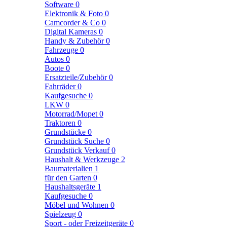
Software
0
Elektronik & Foto
0
Camcorder & Co
0
Digital Kameras
0
Handy & Zubehör
0
Fahrzeuge
0
Autos
0
Boote
0
Ersatzteile/Zubehör
0
Fahrräder
0
Kaufgesuche
0
LKW
0
Motorrad/Mopet
0
Traktoren
0
Grundstücke
0
Grundstück Suche
0
Grundstück Verkauf
0
Haushalt & Werkzeuge
2
Baumaterialien
1
für den Garten
0
Haushaltsgeräte
1
Kaufgesuche
0
Möbel und Wohnen
0
Spielzeug
0
Sport - oder Freizeitgeräte
0