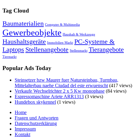
Tag Cloud
Baumaterialien
Computer & Multimedia
Gewerbeobjekte
Haushalt & Werkzeuge
Haushaltsgeräte
PC-Systeme &
Immobilien Markt
Laptops
Stellenangebote
Tierangebote
Stellenmarkt
Tiermarkt
Popular Ads Today
Steinsetzer bzw Maurer fuer Natursteinbau, Turmbau,
Mittelalterbau naehe Ciudad del este erwuenscht
(417 views)
Verkaufe Wechselrichter 2 x 5 Kw monophase
(84 views)
Espressomaschine Ariete ARR1313
(3 views)
Hundebox skykennel
(1 views)
Home
Fragen und Antworten
Datenschutzerklärung
Impressum
Kontakt