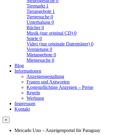
Stellengesuche
0
Tiermarkt
1
Tierangebote
1
Tiergesuche
0
Unterhalung
0
Bücher
0
Musik (nur original CD)
0
Spiele
0
Video (nur originale Datenträger)
0
Vermietung
0
Mietangebote
0
Mietgesuche
0
Blog
Informationen
Anzeigengestaltung
Fragen und Antworten
Kostenpflichtige Anzeigen – Preise
Regeln
Werbung
Impressum
Kontakt
×
Mercado Uno – Anzeigenportal für Paraguay