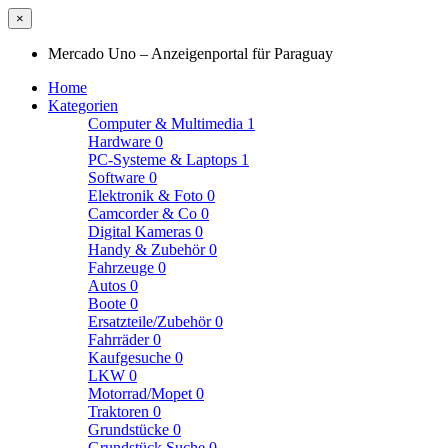
×
Mercado Uno – Anzeigenportal für Paraguay
Home
Kategorien
Computer & Multimedia
1
Hardware
0
PC-Systeme & Laptops
1
Software
0
Elektronik & Foto
0
Camcorder & Co
0
Digital Kameras
0
Handy & Zubehör
0
Fahrzeuge
0
Autos
0
Boote
0
Ersatzteile/Zubehör
0
Fahrräder
0
Kaufgesuche
0
LKW
0
Motorrad/Mopet
0
Traktoren
0
Grundstücke
0
Grundstück Suche
0