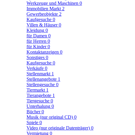
Werkzeuge und Maschinen
0
Immobilien Markt
2
Gewerbeobjekte
2
Kaufgesuche
0
Villen & Häuser
0
Kleidung
0
für Damen
0
für Herren
0
für Kinder
0
Kontaktanzeigen
0
Sonstiges
0
Kaufgesuche
0
Verkäufe
0
Stellenmarkt
1
Stellenangebote
1
Stellengesuche
0
Tiermarkt
1
Tierangebote
1
Tiergesuche
0
Unterhalung
0
Bücher
0
Musik (nur original CD)
0
Spiele
0
Video (nur originale Datenträger)
0
Vermietung
0