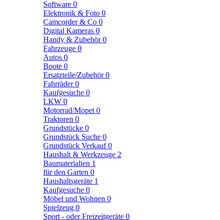
Software
0
Elektronik & Foto
0
Camcorder & Co
0
Digital Kameras
0
Handy & Zubehör
0
Fahrzeuge
0
Autos
0
Boote
0
Ersatzteile/Zubehör
0
Fahrräder
0
Kaufgesuche
0
LKW
0
Motorrad/Mopet
0
Traktoren
0
Grundstücke
0
Grundstück Suche
0
Grundstück Verkauf
0
Haushalt & Werkzeuge
2
Baumaterialien
1
für den Garten
0
Haushaltsgeräte
1
Kaufgesuche
0
Möbel und Wohnen
0
Spielzeug
0
Sport - oder Freizeitgeräte
0