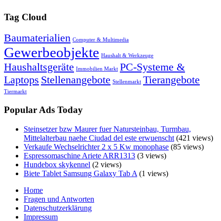
Tag Cloud
Baumaterialien
Computer & Multimedia
Gewerbeobjekte
Haushalt & Werkzeuge
Haushaltsgeräte
PC-Systeme &
Immobilien Markt
Laptops
Stellenangebote
Tierangebote
Stellenmarkt
Tiermarkt
Popular Ads Today
Steinsetzer bzw Maurer fuer Natursteinbau, Turmbau,
Mittelalterbau naehe Ciudad del este erwuenscht
(421 views)
Verkaufe Wechselrichter 2 x 5 Kw monophase
(85 views)
Espressomaschine Ariete ARR1313
(3 views)
Hundebox skykennel
(2 views)
Biete Tablet Samsung Galaxy Tab A
(1 views)
Home
Fragen und Antworten
Datenschutzerklärung
Impressum