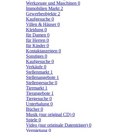
Werkzeuge und Maschinen
0
Immobilien Markt
2
Gewerbeobjekte
2
Kaufgesuche
0
Villen & Häuser
0
Kleidung
0
für Damen
0
für Herren
0
für Kinder
0
Kontaktanzeigen
0
Sonstiges
0
Kaufgesuche
0
Verkäufe
0
Stellenmarkt
1
Stellenangebote
1
Stellengesuche
0
Tiermarkt
1
Tierangebote
1
Tiergesuche
0
Unterhalung
0
Bücher
0
Musik (nur original CD)
0
Spiele
0
Video (nur originale Datenträger)
0
Vermietung
0