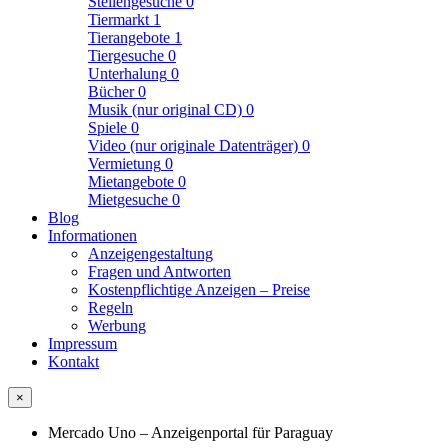
Stellengesuche
0
Tiermarkt
1
Tierangebote
1
Tiergesuche
0
Unterhalung
0
Bücher
0
Musik (nur original CD)
0
Spiele
0
Video (nur originale Datenträger)
0
Vermietung
0
Mietangebote
0
Mietgesuche
0
Blog
Informationen
Anzeigengestaltung
Fragen und Antworten
Kostenpflichtige Anzeigen – Preise
Regeln
Werbung
Impressum
Kontakt
×
Mercado Uno – Anzeigenportal für Paraguay