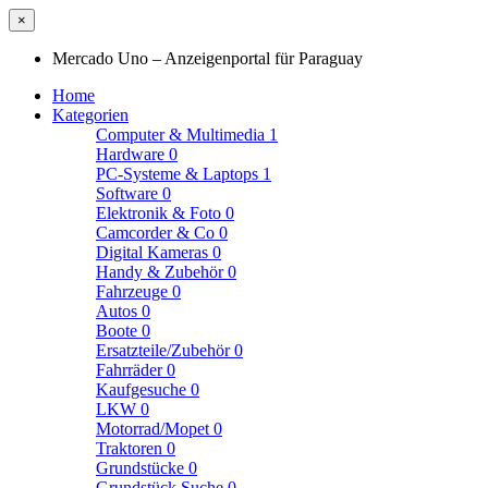
×
Mercado Uno – Anzeigenportal für Paraguay
Home
Kategorien
Computer & Multimedia
1
Hardware
0
PC-Systeme & Laptops
1
Software
0
Elektronik & Foto
0
Camcorder & Co
0
Digital Kameras
0
Handy & Zubehör
0
Fahrzeuge
0
Autos
0
Boote
0
Ersatzteile/Zubehör
0
Fahrräder
0
Kaufgesuche
0
LKW
0
Motorrad/Mopet
0
Traktoren
0
Grundstücke
0
Grundstück Suche
0