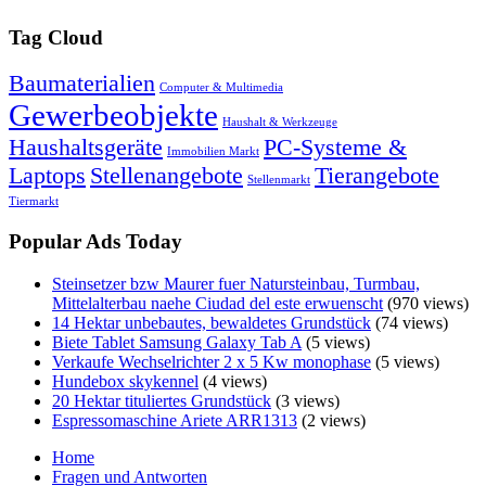
Tag Cloud
Baumaterialien
Computer & Multimedia
Gewerbeobjekte
Haushalt & Werkzeuge
Haushaltsgeräte
PC-Systeme &
Immobilien Markt
Laptops
Stellenangebote
Tierangebote
Stellenmarkt
Tiermarkt
Popular Ads Today
Steinsetzer bzw Maurer fuer Natursteinbau, Turmbau,
Mittelalterbau naehe Ciudad del este erwuenscht
(970 views)
14 Hektar unbebautes, bewaldetes Grundstück
(74 views)
Biete Tablet Samsung Galaxy Tab A
(5 views)
Verkaufe Wechselrichter 2 x 5 Kw monophase
(5 views)
Hundebox skykennel
(4 views)
20 Hektar tituliertes Grundstück
(3 views)
Espressomaschine Ariete ARR1313
(2 views)
Home
Fragen und Antworten