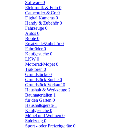
Software
0
Elektronik & Foto
0
Camcorder & Co
0
Digital Kameras
0
Handy & Zubehör
0
Fahrzeuge
0
Autos
0
Boote
0
Ersatzteile/Zubehör
0
Fahrräder
0
Kaufgesuche
0
LKW
0
Motorrad/Mopet
0
Traktoren
0
Grundstücke
0
Grundstück Suche
0
Grundstück Verkauf
0
Haushalt & Werkzeuge
2
Baumaterialien
1
für den Garten
0
Haushaltsgeräte
1
Kaufgesuche
0
Möbel und Wohnen
0
Spielzeug
0
Sport - oder Freizeitgeräte
0