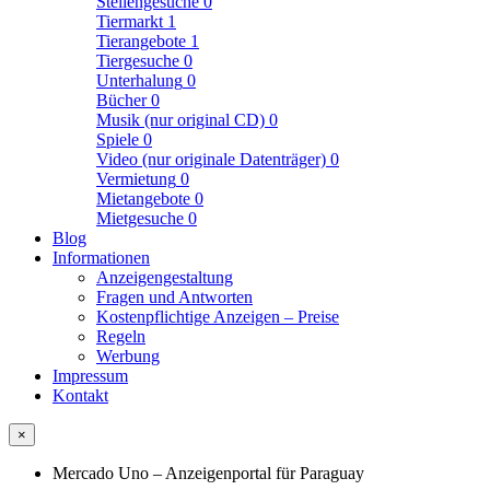
Stellengesuche
0
Tiermarkt
1
Tierangebote
1
Tiergesuche
0
Unterhalung
0
Bücher
0
Musik (nur original CD)
0
Spiele
0
Video (nur originale Datenträger)
0
Vermietung
0
Mietangebote
0
Mietgesuche
0
Blog
Informationen
Anzeigengestaltung
Fragen und Antworten
Kostenpflichtige Anzeigen – Preise
Regeln
Werbung
Impressum
Kontakt
×
Mercado Uno – Anzeigenportal für Paraguay