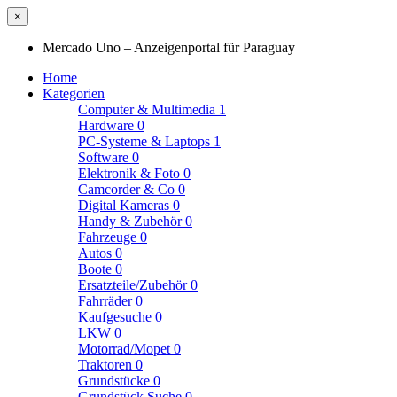
×
Mercado Uno – Anzeigenportal für Paraguay
Home
Kategorien
Computer & Multimedia
1
Hardware
0
PC-Systeme & Laptops
1
Software
0
Elektronik & Foto
0
Camcorder & Co
0
Digital Kameras
0
Handy & Zubehör
0
Fahrzeuge
0
Autos
0
Boote
0
Ersatzteile/Zubehör
0
Fahrräder
0
Kaufgesuche
0
LKW
0
Motorrad/Mopet
0
Traktoren
0
Grundstücke
0
Grundstück Suche
0