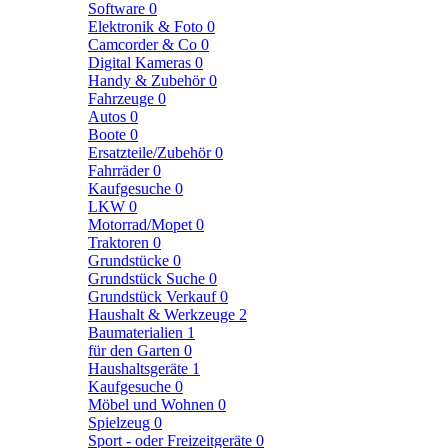
Software
0
Elektronik & Foto
0
Camcorder & Co
0
Digital Kameras
0
Handy & Zubehör
0
Fahrzeuge
0
Autos
0
Boote
0
Ersatzteile/Zubehör
0
Fahrräder
0
Kaufgesuche
0
LKW
0
Motorrad/Mopet
0
Traktoren
0
Grundstücke
0
Grundstück Suche
0
Grundstück Verkauf
0
Haushalt & Werkzeuge
2
Baumaterialien
1
für den Garten
0
Haushaltsgeräte
1
Kaufgesuche
0
Möbel und Wohnen
0
Spielzeug
0
Sport - oder Freizeitgeräte
0