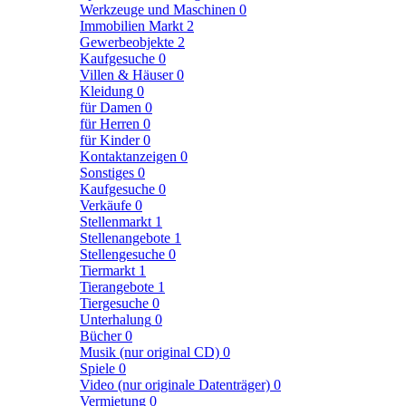
Werkzeuge und Maschinen
0
Immobilien Markt
2
Gewerbeobjekte
2
Kaufgesuche
0
Villen & Häuser
0
Kleidung
0
für Damen
0
für Herren
0
für Kinder
0
Kontaktanzeigen
0
Sonstiges
0
Kaufgesuche
0
Verkäufe
0
Stellenmarkt
1
Stellenangebote
1
Stellengesuche
0
Tiermarkt
1
Tierangebote
1
Tiergesuche
0
Unterhalung
0
Bücher
0
Musik (nur original CD)
0
Spiele
0
Video (nur originale Datenträger)
0
Vermietung
0