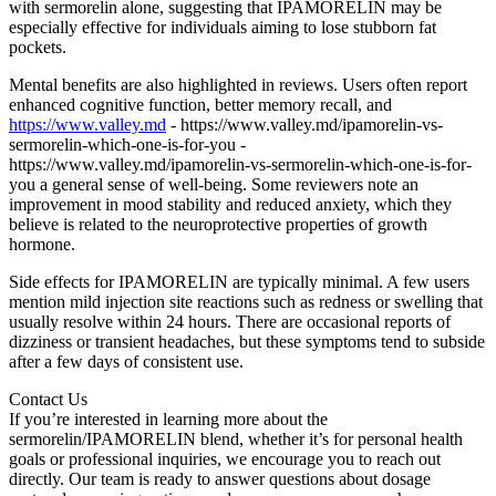
with sermorelin alone, suggesting that IPAMORELIN may be
especially effective for individuals aiming to lose stubborn fat
pockets.
Mental benefits are also highlighted in reviews. Users often report
enhanced cognitive function, better memory recall, and
https://www.valley.md
- https://www.valley.md/ipamorelin-vs-
sermorelin-which-one-is-for-you -
https://www.valley.md/ipamorelin-vs-sermorelin-which-one-is-for-
you a general sense of well-being. Some reviewers note an
improvement in mood stability and reduced anxiety, which they
believe is related to the neuroprotective properties of growth
hormone.
Side effects for IPAMORELIN are typically minimal. A few users
mention mild injection site reactions such as redness or swelling that
usually resolve within 24 hours. There are occasional reports of
dizziness or transient headaches, but these symptoms tend to subside
after a few days of consistent use.
Contact Us
If you’re interested in learning more about the
sermorelin/IPAMORELIN blend, whether it’s for personal health
goals or professional inquiries, we encourage you to reach out
directly. Our team is ready to answer questions about dosage