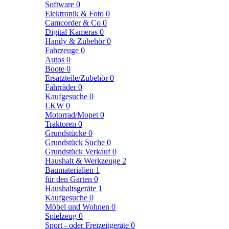
Software
0
Elektronik & Foto
0
Camcorder & Co
0
Digital Kameras
0
Handy & Zubehör
0
Fahrzeuge
0
Autos
0
Boote
0
Ersatzteile/Zubehör
0
Fahrräder
0
Kaufgesuche
0
LKW
0
Motorrad/Mopet
0
Traktoren
0
Grundstücke
0
Grundstück Suche
0
Grundstück Verkauf
0
Haushalt & Werkzeuge
2
Baumaterialien
1
für den Garten
0
Haushaltsgeräte
1
Kaufgesuche
0
Möbel und Wohnen
0
Spielzeug
0
Sport - oder Freizeitgeräte
0