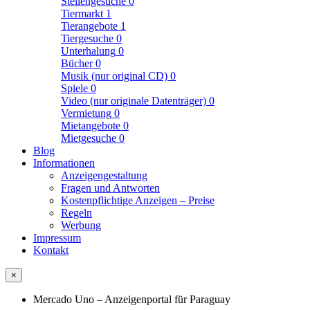
Stellengesuche
0
Tiermarkt
1
Tierangebote
1
Tiergesuche
0
Unterhalung
0
Bücher
0
Musik (nur original CD)
0
Spiele
0
Video (nur originale Datenträger)
0
Vermietung
0
Mietangebote
0
Mietgesuche
0
Blog
Informationen
Anzeigengestaltung
Fragen und Antworten
Kostenpflichtige Anzeigen – Preise
Regeln
Werbung
Impressum
Kontakt
×
Mercado Uno – Anzeigenportal für Paraguay