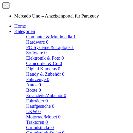
×
Mercado Uno – Anzeigenportal für Paraguay
Home
Kategorien
Computer & Multimedia
1
Hardware
0
PC-Systeme & Laptops
1
Software
0
Elektronik & Foto
0
Camcorder & Co
0
Digital Kameras
0
Handy & Zubehör
0
Fahrzeuge
0
Autos
0
Boote
0
Ersatzteile/Zubehör
0
Fahrräder
0
Kaufgesuche
0
LKW
0
Motorrad/Mopet
0
Traktoren
0
Grundstücke
0
Grundstück Suche
0