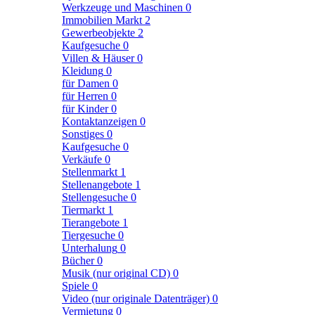
Werkzeuge und Maschinen
0
Immobilien Markt
2
Gewerbeobjekte
2
Kaufgesuche
0
Villen & Häuser
0
Kleidung
0
für Damen
0
für Herren
0
für Kinder
0
Kontaktanzeigen
0
Sonstiges
0
Kaufgesuche
0
Verkäufe
0
Stellenmarkt
1
Stellenangebote
1
Stellengesuche
0
Tiermarkt
1
Tierangebote
1
Tiergesuche
0
Unterhalung
0
Bücher
0
Musik (nur original CD)
0
Spiele
0
Video (nur originale Datenträger)
0
Vermietung
0