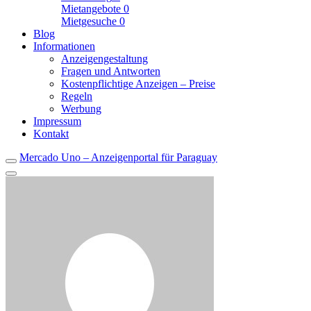
Mietangebote
0
Mietgesuche
0
Blog
Informationen
Anzeigengestaltung
Fragen und Antworten
Kostenpflichtige Anzeigen – Preise
Regeln
Werbung
Impressum
Kontakt
Mercado Uno – Anzeigenportal für Paraguay