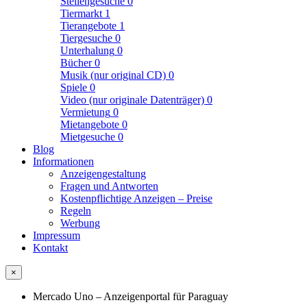
Stellengesuche
0
Tiermarkt
1
Tierangebote
1
Tiergesuche
0
Unterhalung
0
Bücher
0
Musik (nur original CD)
0
Spiele
0
Video (nur originale Datenträger)
0
Vermietung
0
Mietangebote
0
Mietgesuche
0
Blog
Informationen
Anzeigengestaltung
Fragen und Antworten
Kostenpflichtige Anzeigen – Preise
Regeln
Werbung
Impressum
Kontakt
×
Mercado Uno – Anzeigenportal für Paraguay