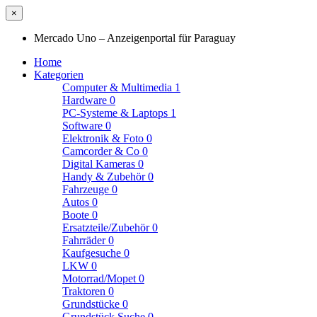
×
Mercado Uno – Anzeigenportal für Paraguay
Home
Kategorien
Computer & Multimedia
1
Hardware
0
PC-Systeme & Laptops
1
Software
0
Elektronik & Foto
0
Camcorder & Co
0
Digital Kameras
0
Handy & Zubehör
0
Fahrzeuge
0
Autos
0
Boote
0
Ersatzteile/Zubehör
0
Fahrräder
0
Kaufgesuche
0
LKW
0
Motorrad/Mopet
0
Traktoren
0
Grundstücke
0
Grundstück Suche
0