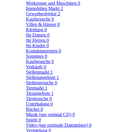
Werkzeuge und Maschinen
0
Immobilien Markt
2
Gewerbeobjekte
2
Kaufgesuche
0
Villen & Häuser
0
Kleidung
0
für Damen
0
für Herren
0
für Kinder
0
Kontaktanzeigen
0
Sonstiges
0
Kaufgesuche
0
Verkäufe
0
Stellenmarkt
1
Stellenangebote
1
Stellengesuche
0
Tiermarkt
1
Tierangebote
1
Tiergesuche
0
Unterhalung
0
Bücher
0
Musik (nur original CD)
0
Spiele
0
Video (nur originale Datenträger)
0
Vermietung
0