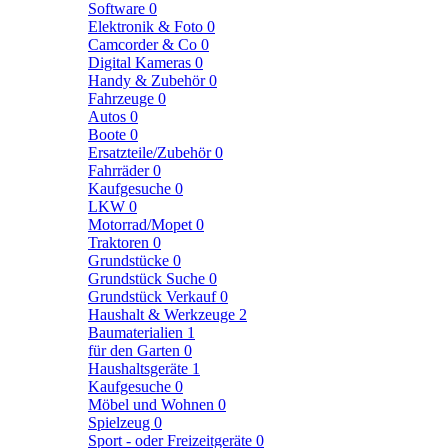
Software
0
Elektronik & Foto
0
Camcorder & Co
0
Digital Kameras
0
Handy & Zubehör
0
Fahrzeuge
0
Autos
0
Boote
0
Ersatzteile/Zubehör
0
Fahrräder
0
Kaufgesuche
0
LKW
0
Motorrad/Mopet
0
Traktoren
0
Grundstücke
0
Grundstück Suche
0
Grundstück Verkauf
0
Haushalt & Werkzeuge
2
Baumaterialien
1
für den Garten
0
Haushaltsgeräte
1
Kaufgesuche
0
Möbel und Wohnen
0
Spielzeug
0
Sport - oder Freizeitgeräte
0