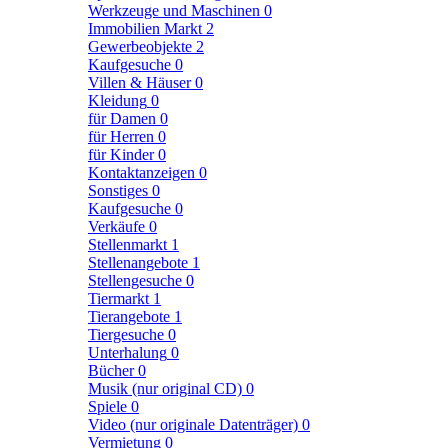
Werkzeuge und Maschinen
0
Immobilien Markt
2
Gewerbeobjekte
2
Kaufgesuche
0
Villen & Häuser
0
Kleidung
0
für Damen
0
für Herren
0
für Kinder
0
Kontaktanzeigen
0
Sonstiges
0
Kaufgesuche
0
Verkäufe
0
Stellenmarkt
1
Stellenangebote
1
Stellengesuche
0
Tiermarkt
1
Tierangebote
1
Tiergesuche
0
Unterhalung
0
Bücher
0
Musik (nur original CD)
0
Spiele
0
Video (nur originale Datenträger)
0
Vermietung
0