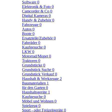
Software
0
Elektronik & Foto
0
Camcorder & Co
0
Digital Kameras
0
Handy & Zubehör
0
Fahrzeuge
0
Autos
0
Boote
0
Ersatzteile/Zubehör
0
Fahrräder
0
Kaufgesuche
0
LKW
0
Motorrad/Mopet
0
Traktoren
0
Grundstücke
0
Grundstück Suche
0
Grundstück Verkauf
0
Haushalt & Werkzeuge
2
Baumaterialien
1
für den Garten
0
Haushaltsgeräte
1
Kaufgesuche
0
Möbel und Wohnen
0
Spielzeug
0
Sport - oder Freizeitgeräte
0