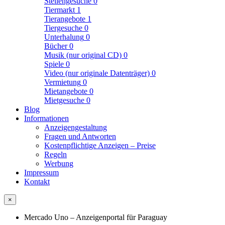
Stellengesuche
0
Tiermarkt
1
Tierangebote
1
Tiergesuche
0
Unterhalung
0
Bücher
0
Musik (nur original CD)
0
Spiele
0
Video (nur originale Datenträger)
0
Vermietung
0
Mietangebote
0
Mietgesuche
0
Blog
Informationen
Anzeigengestaltung
Fragen und Antworten
Kostenpflichtige Anzeigen – Preise
Regeln
Werbung
Impressum
Kontakt
×
Mercado Uno – Anzeigenportal für Paraguay