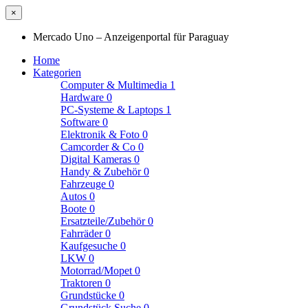
×
Mercado Uno – Anzeigenportal für Paraguay
Home
Kategorien
Computer & Multimedia
1
Hardware
0
PC-Systeme & Laptops
1
Software
0
Elektronik & Foto
0
Camcorder & Co
0
Digital Kameras
0
Handy & Zubehör
0
Fahrzeuge
0
Autos
0
Boote
0
Ersatzteile/Zubehör
0
Fahrräder
0
Kaufgesuche
0
LKW
0
Motorrad/Mopet
0
Traktoren
0
Grundstücke
0
Grundstück Suche
0