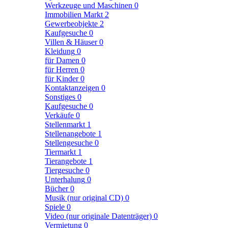
Werkzeuge und Maschinen
0
Immobilien Markt
2
Gewerbeobjekte
2
Kaufgesuche
0
Villen & Häuser
0
Kleidung
0
für Damen
0
für Herren
0
für Kinder
0
Kontaktanzeigen
0
Sonstiges
0
Kaufgesuche
0
Verkäufe
0
Stellenmarkt
1
Stellenangebote
1
Stellengesuche
0
Tiermarkt
1
Tierangebote
1
Tiergesuche
0
Unterhalung
0
Bücher
0
Musik (nur original CD)
0
Spiele
0
Video (nur originale Datenträger)
0
Vermietung
0