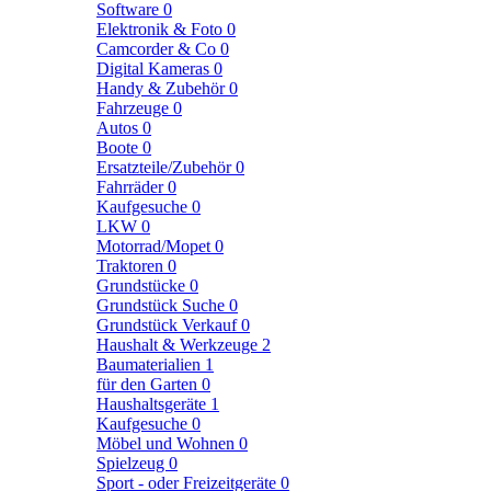
Software
0
Elektronik & Foto
0
Camcorder & Co
0
Digital Kameras
0
Handy & Zubehör
0
Fahrzeuge
0
Autos
0
Boote
0
Ersatzteile/Zubehör
0
Fahrräder
0
Kaufgesuche
0
LKW
0
Motorrad/Mopet
0
Traktoren
0
Grundstücke
0
Grundstück Suche
0
Grundstück Verkauf
0
Haushalt & Werkzeuge
2
Baumaterialien
1
für den Garten
0
Haushaltsgeräte
1
Kaufgesuche
0
Möbel und Wohnen
0
Spielzeug
0
Sport - oder Freizeitgeräte
0