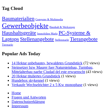
Tag Cloud
Baumaterialien
Computer & Multimedia
Gewerbeobjekte
Haushalt & Werkzeuge
Haushaltsgeräte
PC-Systeme &
Immobilien Markt
Laptops
Stellenangebote
Tierangebote
Stellenmarkt
Tiermarkt
Popular Ads Today
14 Hektar unbebautes, bewaldetes Grundstück
(72 views)
Steinsetzer bzw Maurer fuer Natursteinbau, Turmbau,
Mittelalterbau naehe Ciudad del este erwuenscht
(43 views)
20 Hektar tituliertes Grundstück
(1 views)
Hundebox skykennel
(1 views)
Verkaufe Wechselrichter 2 x 5 Kw monophase
(1 views)
Home
Fragen und Antworten
Datenschutzerklärung
Impressum