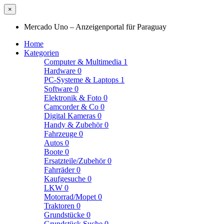
×
Mercado Uno – Anzeigenportal für Paraguay
Home
Kategorien
Computer & Multimedia
1
Hardware
0
PC-Systeme & Laptops
1
Software
0
Elektronik & Foto
0
Camcorder & Co
0
Digital Kameras
0
Handy & Zubehör
0
Fahrzeuge
0
Autos
0
Boote
0
Ersatzteile/Zubehör
0
Fahrräder
0
Kaufgesuche
0
LKW
0
Motorrad/Mopet
0
Traktoren
0
Grundstücke
0
Grundstück Suche
0