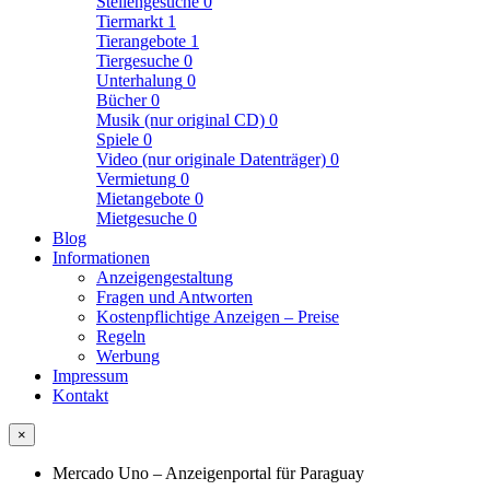
Stellengesuche
0
Tiermarkt
1
Tierangebote
1
Tiergesuche
0
Unterhalung
0
Bücher
0
Musik (nur original CD)
0
Spiele
0
Video (nur originale Datenträger)
0
Vermietung
0
Mietangebote
0
Mietgesuche
0
Blog
Informationen
Anzeigengestaltung
Fragen und Antworten
Kostenpflichtige Anzeigen – Preise
Regeln
Werbung
Impressum
Kontakt
×
Mercado Uno – Anzeigenportal für Paraguay