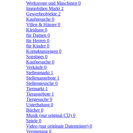
Werkzeuge und Maschinen
0
Immobilien Markt
2
Gewerbeobjekte
2
Kaufgesuche
0
Villen & Häuser
0
Kleidung
0
für Damen
0
für Herren
0
für Kinder
0
Kontaktanzeigen
0
Sonstiges
0
Kaufgesuche
0
Verkäufe
0
Stellenmarkt
1
Stellenangebote
1
Stellengesuche
0
Tiermarkt
1
Tierangebote
1
Tiergesuche
0
Unterhalung
0
Bücher
0
Musik (nur original CD)
0
Spiele
0
Video (nur originale Datenträger)
0
Vermietung
0