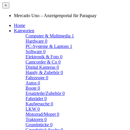
×
Mercado Uno – Anzeigenportal für Paraguay
Home
Kategorien
Computer & Multimedia
1
Hardware
0
PC-Systeme & Laptops
1
Software
0
Elektronik & Foto
0
Camcorder & Co
0
Digital Kameras
0
Handy & Zubehör
0
Fahrzeuge
0
Autos
0
Boote
0
Ersatzteile/Zubehör
0
Fahrräder
0
Kaufgesuche
0
LKW
0
Motorrad/Mopet
0
Traktoren
0
Grundstücke
0
Grundstück Suche
0