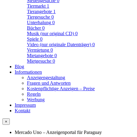
Stellengesuche
0
Tiermarkt
1
Tierangebote
1
Tiergesuche
0
Unterhalung
0
Bücher
0
Musik (nur original CD)
0
Spiele
0
Video (nur originale Datenträger)
0
Vermietung
0
Mietangebote
0
Mietgesuche
0
Blog
Informationen
Anzeigengestaltung
Fragen und Antworten
Kostenpflichtige Anzeigen – Preise
Regeln
Werbung
Impressum
Kontakt
×
Mercado Uno – Anzeigenportal für Paraguay