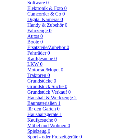
Software
0
Elektronik & Foto
0
Camcorder & Co
0
Digital Kameras
0
Handy & Zubehör
0
Fahrzeuge
0
Autos
0
Boote
0
Ersatzteile/Zubehör
0
Fahrräder
0
Kaufgesuche
0
LKW
0
Motorrad/Mopet
0
Traktoren
0
Grundstücke
0
Grundstück Suche
0
Grundstück Verkauf
0
Haushalt & Werkzeuge
2
Baumaterialien
1
für den Garten
0
Haushaltsgeräte
1
Kaufgesuche
0
Möbel und Wohnen
0
Spielzeug
0
Sport - oder Freizeitgeräte
0