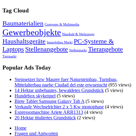
Tag Cloud
Baumaterialien
Computer & Multimedia
Gewerbeobjekte
Haushalt & Werkzeuge
Haushaltsgeräte
PC-Systeme &
Immobilien Markt
Laptops
Stellenangebote
Tierangebote
Stellenmarkt
Tiermarkt
Popular Ads Today
Steinsetzer bzw Maurer fuer Natursteinbau, Turmbau,
Mittelalterbau naehe Ciudad del este erwuenscht
(955 views)
14 Hektar unbebautes, bewaldetes Grundstück
(5 views)
Hundebox skykennel
(5 views)
Biete Tablet Samsung Galaxy Tab A
(5 views)
Verkaufe Wechselrichter 2 x 5 Kw monophase
(4 views)
Espressomaschine Ariete ARR1313
(4 views)
20 Hektar tituliertes Grundstück
(2 views)
Home
Fragen und Antworten