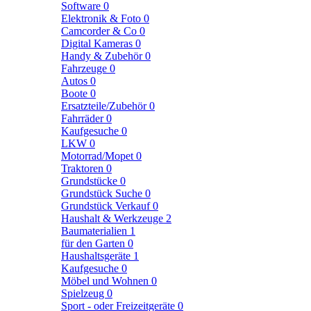
Software
0
Elektronik & Foto
0
Camcorder & Co
0
Digital Kameras
0
Handy & Zubehör
0
Fahrzeuge
0
Autos
0
Boote
0
Ersatzteile/Zubehör
0
Fahrräder
0
Kaufgesuche
0
LKW
0
Motorrad/Mopet
0
Traktoren
0
Grundstücke
0
Grundstück Suche
0
Grundstück Verkauf
0
Haushalt & Werkzeuge
2
Baumaterialien
1
für den Garten
0
Haushaltsgeräte
1
Kaufgesuche
0
Möbel und Wohnen
0
Spielzeug
0
Sport - oder Freizeitgeräte
0