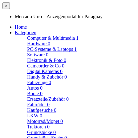
×
Mercado Uno – Anzeigenportal für Paraguay
Home
Kategorien
Computer & Multimedia
1
Hardware
0
PC-Systeme & Laptops
1
Software
0
Elektronik & Foto
0
Camcorder & Co
0
Digital Kameras
0
Handy & Zubehör
0
Fahrzeuge
0
Autos
0
Boote
0
Ersatzteile/Zubehör
0
Fahrräder
0
Kaufgesuche
0
LKW
0
Motorrad/Mopet
0
Traktoren
0
Grundstücke
0
Grundstück Suche
0