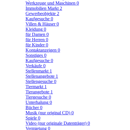
Werkzeuge und Maschinen
0
Immobilien Markt
2
Gewerbeobjekte
2
Kaufgesuche
0
Villen & Häuser
0
Kleidung
0
für Damen
0
für Herren
0
für Kinder
0
Kontaktanzeigen
0
Sonstiges
0
Kaufgesuche
0
Verkäufe
0
Stellenmarkt
1
Stellenangebote
1
Stellengesuche
0
Tiermarkt
1
Tierangebote
1
Tiergesuche
0
Unterhalung
0
Bücher
0
Musik (nur original CD)
0
Spiele
0
Video (nur originale Datenträger)
0
Vermietung
0