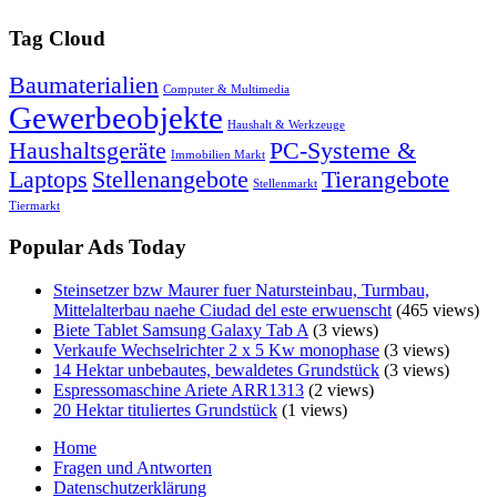
Tag Cloud
Baumaterialien
Computer & Multimedia
Gewerbeobjekte
Haushalt & Werkzeuge
Haushaltsgeräte
PC-Systeme &
Immobilien Markt
Laptops
Stellenangebote
Tierangebote
Stellenmarkt
Tiermarkt
Popular Ads Today
Steinsetzer bzw Maurer fuer Natursteinbau, Turmbau,
Mittelalterbau naehe Ciudad del este erwuenscht
(465 views)
Biete Tablet Samsung Galaxy Tab A
(3 views)
Verkaufe Wechselrichter 2 x 5 Kw monophase
(3 views)
14 Hektar unbebautes, bewaldetes Grundstück
(3 views)
Espressomaschine Ariete ARR1313
(2 views)
20 Hektar tituliertes Grundstück
(1 views)
Home
Fragen und Antworten
Datenschutzerklärung