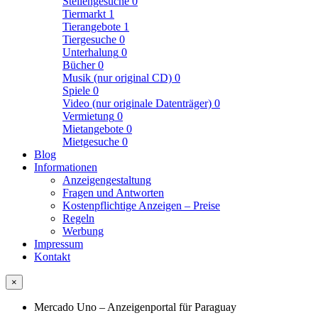
Stellengesuche
0
Tiermarkt
1
Tierangebote
1
Tiergesuche
0
Unterhalung
0
Bücher
0
Musik (nur original CD)
0
Spiele
0
Video (nur originale Datenträger)
0
Vermietung
0
Mietangebote
0
Mietgesuche
0
Blog
Informationen
Anzeigengestaltung
Fragen und Antworten
Kostenpflichtige Anzeigen – Preise
Regeln
Werbung
Impressum
Kontakt
×
Mercado Uno – Anzeigenportal für Paraguay