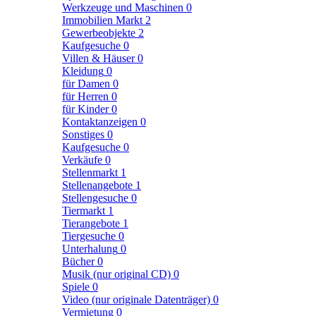
Werkzeuge und Maschinen
0
Immobilien Markt
2
Gewerbeobjekte
2
Kaufgesuche
0
Villen & Häuser
0
Kleidung
0
für Damen
0
für Herren
0
für Kinder
0
Kontaktanzeigen
0
Sonstiges
0
Kaufgesuche
0
Verkäufe
0
Stellenmarkt
1
Stellenangebote
1
Stellengesuche
0
Tiermarkt
1
Tierangebote
1
Tiergesuche
0
Unterhalung
0
Bücher
0
Musik (nur original CD)
0
Spiele
0
Video (nur originale Datenträger)
0
Vermietung
0