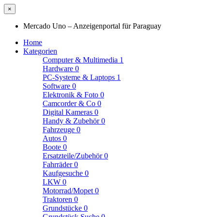
×
Mercado Uno – Anzeigenportal für Paraguay
Home
Kategorien
Computer & Multimedia
1
Hardware
0
PC-Systeme & Laptops
1
Software
0
Elektronik & Foto
0
Camcorder & Co
0
Digital Kameras
0
Handy & Zubehör
0
Fahrzeuge
0
Autos
0
Boote
0
Ersatzteile/Zubehör
0
Fahrräder
0
Kaufgesuche
0
LKW
0
Motorrad/Mopet
0
Traktoren
0
Grundstücke
0
Grundstück Suche
0