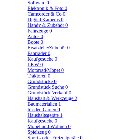
Software
0
Elektronik & Foto
0
Camcorder & Co
0
Digital Kameras
0
Handy & Zubehör
0
Fahrzeuge
0
Autos
0
Boote
0
Ersatzteile/Zubehör
0
Fahrräder
0
Kaufgesuche
0
LKW
0
Motorrad/Mopet
0
Traktoren
0
Grundstücke
0
Grundstück Suche
0
Grundstück Verkauf
0
Haushalt & Werkzeuge
2
Baumaterialien
1
für den Garten
0
Haushaltsgeräte
1
Kaufgesuche
0
Möbel und Wohnen
0
Spielzeug
0
Sport - oder Freizeitgeräte
0