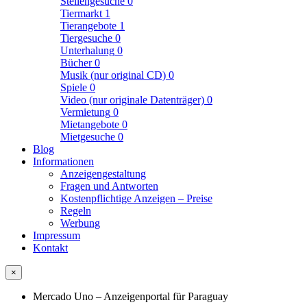
Stellengesuche
0
Tiermarkt
1
Tierangebote
1
Tiergesuche
0
Unterhalung
0
Bücher
0
Musik (nur original CD)
0
Spiele
0
Video (nur originale Datenträger)
0
Vermietung
0
Mietangebote
0
Mietgesuche
0
Blog
Informationen
Anzeigengestaltung
Fragen und Antworten
Kostenpflichtige Anzeigen – Preise
Regeln
Werbung
Impressum
Kontakt
×
Mercado Uno – Anzeigenportal für Paraguay