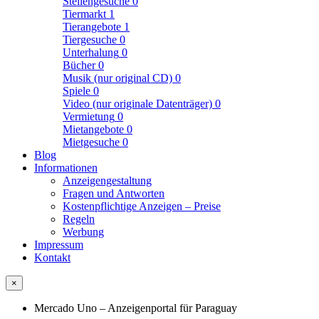
Stellengesuche
0
Tiermarkt
1
Tierangebote
1
Tiergesuche
0
Unterhalung
0
Bücher
0
Musik (nur original CD)
0
Spiele
0
Video (nur originale Datenträger)
0
Vermietung
0
Mietangebote
0
Mietgesuche
0
Blog
Informationen
Anzeigengestaltung
Fragen und Antworten
Kostenpflichtige Anzeigen – Preise
Regeln
Werbung
Impressum
Kontakt
×
Mercado Uno – Anzeigenportal für Paraguay