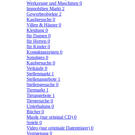
Werkzeuge und Maschinen
0
Immobilien Markt
2
Gewerbeobjekte
2
Kaufgesuche
0
Villen & Häuser
0
Kleidung
0
für Damen
0
für Herren
0
für Kinder
0
Kontaktanzeigen
0
Sonstiges
0
Kaufgesuche
0
Verkäufe
0
Stellenmarkt
1
Stellenangebote
1
Stellengesuche
0
Tiermarkt
1
Tierangebote
1
Tiergesuche
0
Unterhalung
0
Bücher
0
Musik (nur original CD)
0
Spiele
0
Video (nur originale Datenträger)
0
Vermietung
0