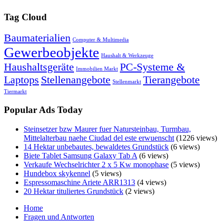
Tag Cloud
Baumaterialien
Computer & Multimedia
Gewerbeobjekte
Haushalt & Werkzeuge
Haushaltsgeräte
PC-Systeme &
Immobilien Markt
Laptops
Stellenangebote
Tierangebote
Stellenmarkt
Tiermarkt
Popular Ads Today
Steinsetzer bzw Maurer fuer Natursteinbau, Turmbau,
Mittelalterbau naehe Ciudad del este erwuenscht
(1226 views)
14 Hektar unbebautes, bewaldetes Grundstück
(6 views)
Biete Tablet Samsung Galaxy Tab A
(6 views)
Verkaufe Wechselrichter 2 x 5 Kw monophase
(5 views)
Hundebox skykennel
(5 views)
Espressomaschine Ariete ARR1313
(4 views)
20 Hektar tituliertes Grundstück
(2 views)
Home
Fragen und Antworten