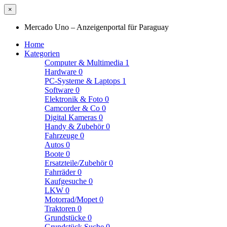
×
Mercado Uno – Anzeigenportal für Paraguay
Home
Kategorien
Computer & Multimedia
1
Hardware
0
PC-Systeme & Laptops
1
Software
0
Elektronik & Foto
0
Camcorder & Co
0
Digital Kameras
0
Handy & Zubehör
0
Fahrzeuge
0
Autos
0
Boote
0
Ersatzteile/Zubehör
0
Fahrräder
0
Kaufgesuche
0
LKW
0
Motorrad/Mopet
0
Traktoren
0
Grundstücke
0
Grundstück Suche
0