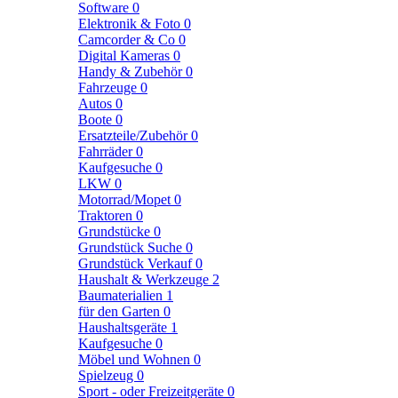
Software
0
Elektronik & Foto
0
Camcorder & Co
0
Digital Kameras
0
Handy & Zubehör
0
Fahrzeuge
0
Autos
0
Boote
0
Ersatzteile/Zubehör
0
Fahrräder
0
Kaufgesuche
0
LKW
0
Motorrad/Mopet
0
Traktoren
0
Grundstücke
0
Grundstück Suche
0
Grundstück Verkauf
0
Haushalt & Werkzeuge
2
Baumaterialien
1
für den Garten
0
Haushaltsgeräte
1
Kaufgesuche
0
Möbel und Wohnen
0
Spielzeug
0
Sport - oder Freizeitgeräte
0