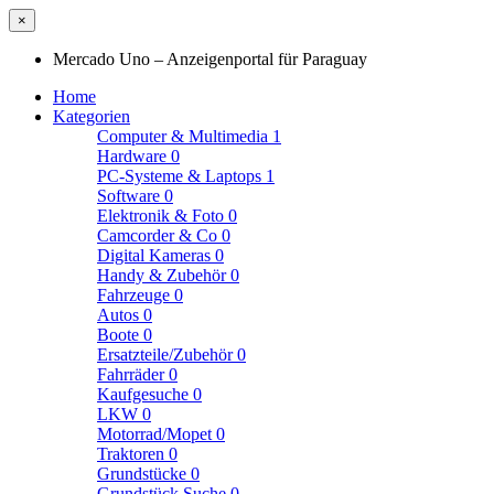
×
Mercado Uno – Anzeigenportal für Paraguay
Home
Kategorien
Computer & Multimedia
1
Hardware
0
PC-Systeme & Laptops
1
Software
0
Elektronik & Foto
0
Camcorder & Co
0
Digital Kameras
0
Handy & Zubehör
0
Fahrzeuge
0
Autos
0
Boote
0
Ersatzteile/Zubehör
0
Fahrräder
0
Kaufgesuche
0
LKW
0
Motorrad/Mopet
0
Traktoren
0
Grundstücke
0
Grundstück Suche
0