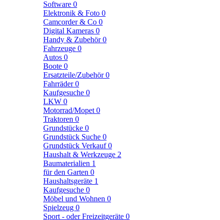
Software
0
Elektronik & Foto
0
Camcorder & Co
0
Digital Kameras
0
Handy & Zubehör
0
Fahrzeuge
0
Autos
0
Boote
0
Ersatzteile/Zubehör
0
Fahrräder
0
Kaufgesuche
0
LKW
0
Motorrad/Mopet
0
Traktoren
0
Grundstücke
0
Grundstück Suche
0
Grundstück Verkauf
0
Haushalt & Werkzeuge
2
Baumaterialien
1
für den Garten
0
Haushaltsgeräte
1
Kaufgesuche
0
Möbel und Wohnen
0
Spielzeug
0
Sport - oder Freizeitgeräte
0