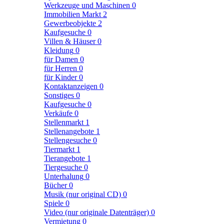
Werkzeuge und Maschinen
0
Immobilien Markt
2
Gewerbeobjekte
2
Kaufgesuche
0
Villen & Häuser
0
Kleidung
0
für Damen
0
für Herren
0
für Kinder
0
Kontaktanzeigen
0
Sonstiges
0
Kaufgesuche
0
Verkäufe
0
Stellenmarkt
1
Stellenangebote
1
Stellengesuche
0
Tiermarkt
1
Tierangebote
1
Tiergesuche
0
Unterhalung
0
Bücher
0
Musik (nur original CD)
0
Spiele
0
Video (nur originale Datenträger)
0
Vermietung
0