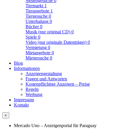
Stellengesuche
0
Tiermarkt
1
Tierangebote
1
Tiergesuche
0
Unterhalung
0
Bücher
0
Musik (nur original CD)
0
Spiele
0
Video (nur originale Datenträger)
0
Vermietung
0
Mietangebote
0
Mietgesuche
0
Blog
Informationen
Anzeigengestaltung
Fragen und Antworten
Kostenpflichtige Anzeigen – Preise
Regeln
Werbung
Impressum
Kontakt
×
Mercado Uno – Anzeigenportal für Paraguay