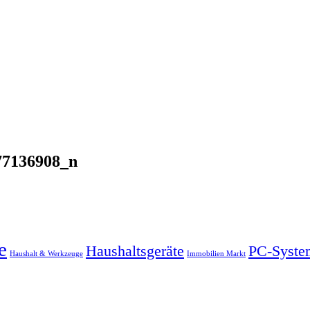
77136908_n
e
Haushaltsgeräte
PC-Syste
Haushalt & Werkzeuge
Immobilien Markt