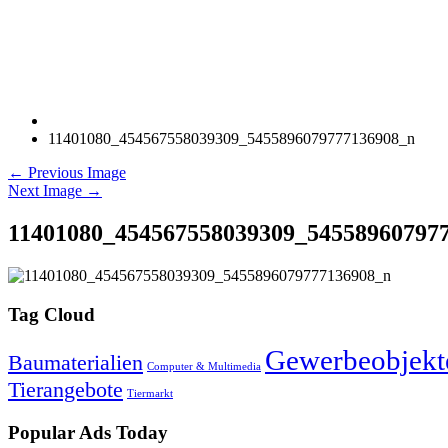
11401080_454567558039309_5455896079777136908_n
← Previous Image
Next Image →
11401080_454567558039309_54558960797
Tag Cloud
Gewerbeobjekt
Baumaterialien
Computer & Multimedia
Tierangebote
Tiermarkt
Popular Ads Today