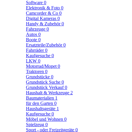
Software
0
Elektronik & Foto
0
Camcorder & Co
0
Digital Kameras
0
Handy & Zubehör
0
Fahrzeuge
0
Autos
0
Boote
0
Ersatzteile/Zubehör
0
Fahrräder
0
Kaufgesuche
0
LKW
0
Motorrad/Mopet
0
Traktoren
0
Grundstücke
0
Grundstück Suche
0
Grundstück Verkauf
0
Haushalt & Werkzeuge
2
Baumaterialien
1
für den Garten
0
Haushaltsgeräte
1
Kaufgesuche
0
Möbel und Wohnen
0
Spielzeug
0
Sport - oder Freizeitgeräte
0