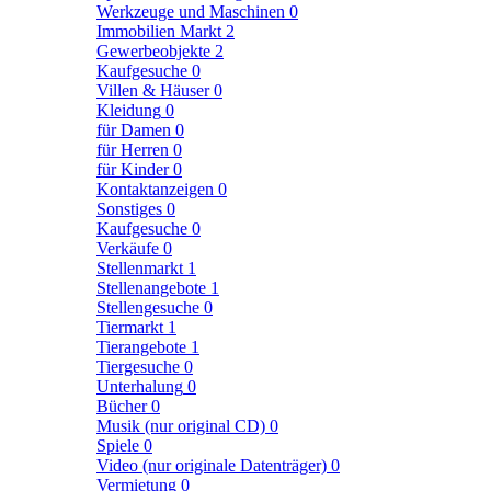
Werkzeuge und Maschinen
0
Immobilien Markt
2
Gewerbeobjekte
2
Kaufgesuche
0
Villen & Häuser
0
Kleidung
0
für Damen
0
für Herren
0
für Kinder
0
Kontaktanzeigen
0
Sonstiges
0
Kaufgesuche
0
Verkäufe
0
Stellenmarkt
1
Stellenangebote
1
Stellengesuche
0
Tiermarkt
1
Tierangebote
1
Tiergesuche
0
Unterhalung
0
Bücher
0
Musik (nur original CD)
0
Spiele
0
Video (nur originale Datenträger)
0
Vermietung
0