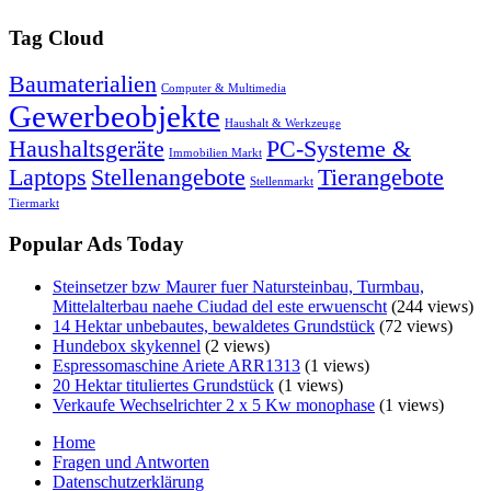
Tag Cloud
Baumaterialien
Computer & Multimedia
Gewerbeobjekte
Haushalt & Werkzeuge
Haushaltsgeräte
PC-Systeme &
Immobilien Markt
Laptops
Stellenangebote
Tierangebote
Stellenmarkt
Tiermarkt
Popular Ads Today
Steinsetzer bzw Maurer fuer Natursteinbau, Turmbau,
Mittelalterbau naehe Ciudad del este erwuenscht
(244 views)
14 Hektar unbebautes, bewaldetes Grundstück
(72 views)
Hundebox skykennel
(2 views)
Espressomaschine Ariete ARR1313
(1 views)
20 Hektar tituliertes Grundstück
(1 views)
Verkaufe Wechselrichter 2 x 5 Kw monophase
(1 views)
Home
Fragen und Antworten
Datenschutzerklärung