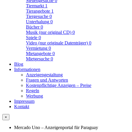
Stellengesuche
0
Tiermarkt
1
Tierangebote
1
Tiergesuche
0
Unterhalung
0
Bücher
0
Musik (nur original CD)
0
Spiele
0
Video (nur originale Datenträger)
0
Vermietung
0
Mietangebote
0
Mietgesuche
0
Blog
Informationen
Anzeigengestaltung
Fragen und Antworten
Kostenpflichtige Anzeigen – Preise
Regeln
Werbung
Impressum
Kontakt
×
Mercado Uno – Anzeigenportal für Paraguay