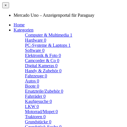
×
Mercado Uno – Anzeigenportal für Paraguay
Home
Kategorien
Computer & Multimedia
1
Hardware
0
PC-Systeme & Laptops
1
Software
0
Elektronik & Foto
0
Camcorder & Co
0
Digital Kameras
0
Handy & Zubehör
0
Fahrzeuge
0
Autos
0
Boote
0
Ersatzteile/Zubehör
0
Fahrräder
0
Kaufgesuche
0
LKW
0
Motorrad/Mopet
0
Traktoren
0
Grundstücke
0
Grundstück Suche
0