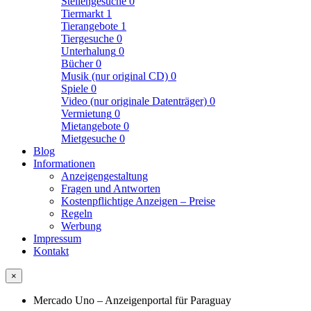
Stellengesuche
0
Tiermarkt
1
Tierangebote
1
Tiergesuche
0
Unterhalung
0
Bücher
0
Musik (nur original CD)
0
Spiele
0
Video (nur originale Datenträger)
0
Vermietung
0
Mietangebote
0
Mietgesuche
0
Blog
Informationen
Anzeigengestaltung
Fragen und Antworten
Kostenpflichtige Anzeigen – Preise
Regeln
Werbung
Impressum
Kontakt
×
Mercado Uno – Anzeigenportal für Paraguay