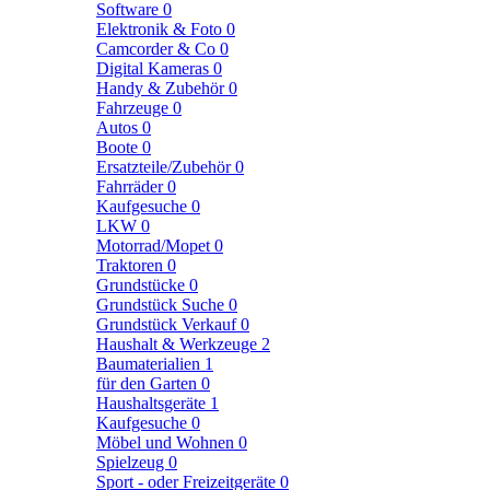
Software
0
Elektronik & Foto
0
Camcorder & Co
0
Digital Kameras
0
Handy & Zubehör
0
Fahrzeuge
0
Autos
0
Boote
0
Ersatzteile/Zubehör
0
Fahrräder
0
Kaufgesuche
0
LKW
0
Motorrad/Mopet
0
Traktoren
0
Grundstücke
0
Grundstück Suche
0
Grundstück Verkauf
0
Haushalt & Werkzeuge
2
Baumaterialien
1
für den Garten
0
Haushaltsgeräte
1
Kaufgesuche
0
Möbel und Wohnen
0
Spielzeug
0
Sport - oder Freizeitgeräte
0