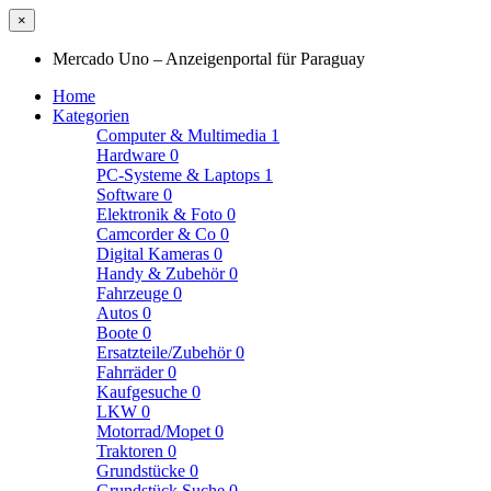
×
Mercado Uno – Anzeigenportal für Paraguay
Home
Kategorien
Computer & Multimedia
1
Hardware
0
PC-Systeme & Laptops
1
Software
0
Elektronik & Foto
0
Camcorder & Co
0
Digital Kameras
0
Handy & Zubehör
0
Fahrzeuge
0
Autos
0
Boote
0
Ersatzteile/Zubehör
0
Fahrräder
0
Kaufgesuche
0
LKW
0
Motorrad/Mopet
0
Traktoren
0
Grundstücke
0
Grundstück Suche
0