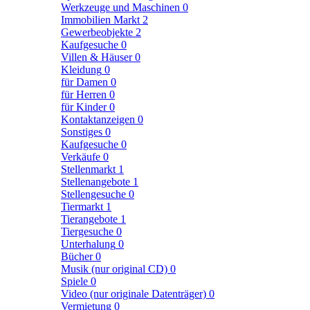
Werkzeuge und Maschinen
0
Immobilien Markt
2
Gewerbeobjekte
2
Kaufgesuche
0
Villen & Häuser
0
Kleidung
0
für Damen
0
für Herren
0
für Kinder
0
Kontaktanzeigen
0
Sonstiges
0
Kaufgesuche
0
Verkäufe
0
Stellenmarkt
1
Stellenangebote
1
Stellengesuche
0
Tiermarkt
1
Tierangebote
1
Tiergesuche
0
Unterhalung
0
Bücher
0
Musik (nur original CD)
0
Spiele
0
Video (nur originale Datenträger)
0
Vermietung
0