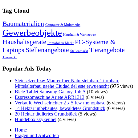
Tag Cloud
Baumaterialien
Computer & Multimedia
Gewerbeobjekte
Haushalt & Werkzeuge
Haushaltsgeräte
PC-Systeme &
Immobilien Markt
Laptops
Stellenangebote
Tierangebote
Stellenmarkt
Tiermarkt
Popular Ads Today
Steinsetzer bzw Maurer fuer Natursteinbau, Turmbau,
Mittelalterbau naehe Ciudad del este erwuenscht
(975 views)
Biete Tablet Samsung Galaxy Tab A
(10 views)
Espressomaschine Ariete ARR1313
(8 views)
Verkaufe Wechselrichter 2 x 5 Kw monophase
(6 views)
14 Hektar unbebautes, bewaldetes Grundstück
(6 views)
20 Hektar tituliertes Grundstück
(5 views)
Hundebox skykennel
(4 views)
Home
Fragen und Antworten