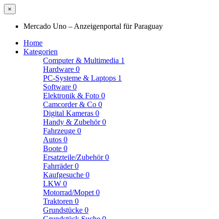
×
Mercado Uno – Anzeigenportal für Paraguay
Home
Kategorien
Computer & Multimedia
1
Hardware
0
PC-Systeme & Laptops
1
Software
0
Elektronik & Foto
0
Camcorder & Co
0
Digital Kameras
0
Handy & Zubehör
0
Fahrzeuge
0
Autos
0
Boote
0
Ersatzteile/Zubehör
0
Fahrräder
0
Kaufgesuche
0
LKW
0
Motorrad/Mopet
0
Traktoren
0
Grundstücke
0
Grundstück Suche
0