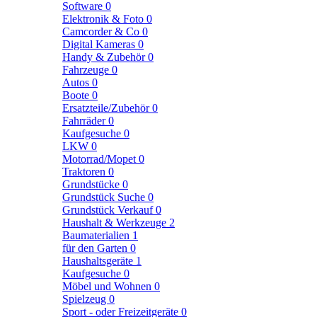
Software
0
Elektronik & Foto
0
Camcorder & Co
0
Digital Kameras
0
Handy & Zubehör
0
Fahrzeuge
0
Autos
0
Boote
0
Ersatzteile/Zubehör
0
Fahrräder
0
Kaufgesuche
0
LKW
0
Motorrad/Mopet
0
Traktoren
0
Grundstücke
0
Grundstück Suche
0
Grundstück Verkauf
0
Haushalt & Werkzeuge
2
Baumaterialien
1
für den Garten
0
Haushaltsgeräte
1
Kaufgesuche
0
Möbel und Wohnen
0
Spielzeug
0
Sport - oder Freizeitgeräte
0