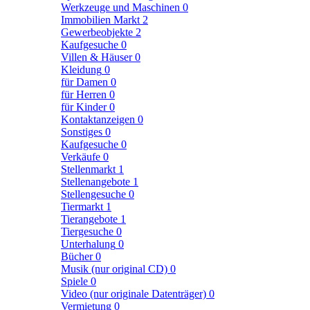
Werkzeuge und Maschinen
0
Immobilien Markt
2
Gewerbeobjekte
2
Kaufgesuche
0
Villen & Häuser
0
Kleidung
0
für Damen
0
für Herren
0
für Kinder
0
Kontaktanzeigen
0
Sonstiges
0
Kaufgesuche
0
Verkäufe
0
Stellenmarkt
1
Stellenangebote
1
Stellengesuche
0
Tiermarkt
1
Tierangebote
1
Tiergesuche
0
Unterhalung
0
Bücher
0
Musik (nur original CD)
0
Spiele
0
Video (nur originale Datenträger)
0
Vermietung
0