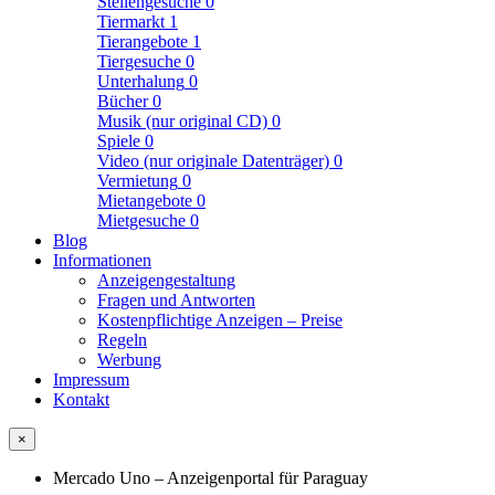
Stellengesuche
0
Tiermarkt
1
Tierangebote
1
Tiergesuche
0
Unterhalung
0
Bücher
0
Musik (nur original CD)
0
Spiele
0
Video (nur originale Datenträger)
0
Vermietung
0
Mietangebote
0
Mietgesuche
0
Blog
Informationen
Anzeigengestaltung
Fragen und Antworten
Kostenpflichtige Anzeigen – Preise
Regeln
Werbung
Impressum
Kontakt
×
Mercado Uno – Anzeigenportal für Paraguay