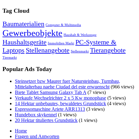
Tag Cloud
Baumaterialien
Computer & Multimedia
Gewerbeobjekte
Haushalt & Werkzeuge
Haushaltsgeräte
PC-Systeme &
Immobilien Markt
Laptops
Stellenangebote
Tierangebote
Stellenmarkt
Tiermarkt
Popular Ads Today
Steinsetzer bzw Maurer fuer Natursteinbau, Turmbau,
Mittelalterbau naehe Ciudad del este erwuenscht
(966 views)
Biete Tablet Samsung Galaxy Tab A
(7 views)
Verkaufe Wechselrichter 2 x 5 Kw monophase
(5 views)
14 Hektar unbebautes, bewaldetes Grundstück
(4 views)
Espressomaschine Ariete ARR1313
(3 views)
Hundebox skykennel
(1 views)
20 Hektar tituliertes Grundstück
(1 views)
Home
Fragen und Antworten