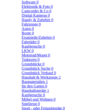
Software
0
Elektronik & Foto
0
Camcorder & Co
0
Digital Kameras
0
Handy & Zubehör
0
Fahrzeuge
0
Autos
0
Boote
0
Ersatzteile/Zubehör
0
Fahrräder
0
Kaufgesuche
0
LKW
0
Motorrad/Mopet
0
Traktoren
0
Grundstücke
0
Grundstück Suche
0
Grundstück Verkauf
0
Haushalt & Werkzeuge
2
Baumaterialien
1
für den Garten
0
Haushaltsgeräte
1
Kaufgesuche
0
Möbel und Wohnen
0
Spielzeug
0
Sport - oder Freizeitgeräte
0