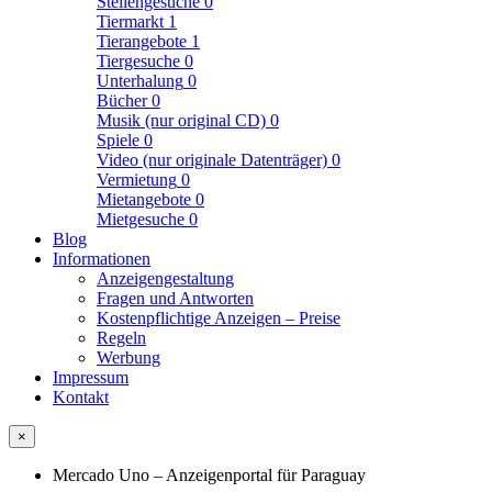
Stellengesuche
0
Tiermarkt
1
Tierangebote
1
Tiergesuche
0
Unterhalung
0
Bücher
0
Musik (nur original CD)
0
Spiele
0
Video (nur originale Datenträger)
0
Vermietung
0
Mietangebote
0
Mietgesuche
0
Blog
Informationen
Anzeigengestaltung
Fragen und Antworten
Kostenpflichtige Anzeigen – Preise
Regeln
Werbung
Impressum
Kontakt
×
Mercado Uno – Anzeigenportal für Paraguay