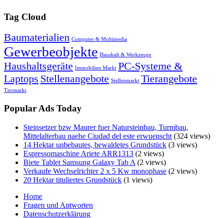
Tag Cloud
Baumaterialien
Computer & Multimedia
Gewerbeobjekte
Haushalt & Werkzeuge
Haushaltsgeräte
PC-Systeme &
Immobilien Markt
Laptops
Stellenangebote
Tierangebote
Stellenmarkt
Tiermarkt
Popular Ads Today
Steinsetzer bzw Maurer fuer Natursteinbau, Turmbau,
Mittelalterbau naehe Ciudad del este erwuenscht
(324 views)
14 Hektar unbebautes, bewaldetes Grundstück
(3 views)
Espressomaschine Ariete ARR1313
(2 views)
Biete Tablet Samsung Galaxy Tab A
(2 views)
Verkaufe Wechselrichter 2 x 5 Kw monophase
(2 views)
20 Hektar tituliertes Grundstück
(1 views)
Home
Fragen und Antworten
Datenschutzerklärung