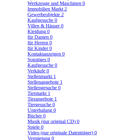
Werkzeuge und Maschinen
0
Immobilien Markt
2
Gewerbeobjekte
2
Kaufgesuche
0
Villen & Häuser
0
Kleidung
0
für Damen
0
für Herren
0
für Kinder
0
Kontaktanzeigen
0
Sonstiges
0
Kaufgesuche
0
Verkäufe
0
Stellenmarkt
1
Stellenangebote
1
Stellengesuche
0
Tiermarkt
1
Tierangebote
1
Tiergesuche
0
Unterhalung
0
Bücher
0
Musik (nur original CD)
0
Spiele
0
Video (nur originale Datenträger)
0
Vermietung
0