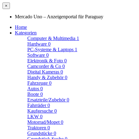
×
Mercado Uno – Anzeigenportal für Paraguay
Home
Kategorien
Computer & Multimedia
1
Hardware
0
PC-Systeme & Laptops
1
Software
0
Elektronik & Foto
0
Camcorder & Co
0
Digital Kameras
0
Handy & Zubehör
0
Fahrzeuge
0
Autos
0
Boote
0
Ersatzteile/Zubehör
0
Fahrräder
0
Kaufgesuche
0
LKW
0
Motorrad/Mopet
0
Traktoren
0
Grundstücke
0
Grundstück Suche
0