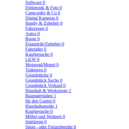
Software
0
Elektronik & Foto
0
Camcorder & Co
0
Digital Kameras
0
Handy & Zubehör
0
Fahrzeuge
0
Autos
0
Boote
0
Ersatzteile/Zubehör
0
Fahrräder
0
Kaufgesuche
0
LKW
0
Motorrad/Mopet
0
Traktoren
0
Grundstücke
0
Grundstück Suche
0
Grundstück Verkauf
0
Haushalt & Werkzeuge
2
Baumaterialien
1
für den Garten
0
Haushaltsgeräte
1
Kaufgesuche
0
Möbel und Wohnen
0
Spielzeug
0
Sport - oder Freizeitgeräte
0