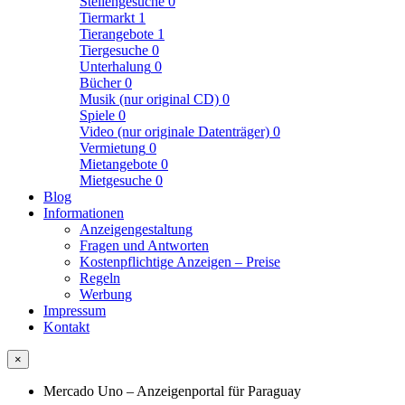
Stellengesuche
0
Tiermarkt
1
Tierangebote
1
Tiergesuche
0
Unterhalung
0
Bücher
0
Musik (nur original CD)
0
Spiele
0
Video (nur originale Datenträger)
0
Vermietung
0
Mietangebote
0
Mietgesuche
0
Blog
Informationen
Anzeigengestaltung
Fragen und Antworten
Kostenpflichtige Anzeigen – Preise
Regeln
Werbung
Impressum
Kontakt
×
Mercado Uno – Anzeigenportal für Paraguay