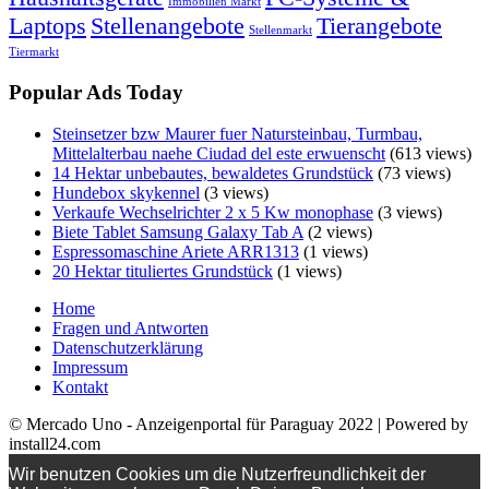
Immobilien Markt
Laptops
Stellenangebote
Tierangebote
Stellenmarkt
Tiermarkt
Popular Ads Today
Steinsetzer bzw Maurer fuer Natursteinbau, Turmbau,
Mittelalterbau naehe Ciudad del este erwuenscht
(613 views)
14 Hektar unbebautes, bewaldetes Grundstück
(73 views)
Hundebox skykennel
(3 views)
Verkaufe Wechselrichter 2 x 5 Kw monophase
(3 views)
Biete Tablet Samsung Galaxy Tab A
(2 views)
Espressomaschine Ariete ARR1313
(1 views)
20 Hektar tituliertes Grundstück
(1 views)
Home
Fragen und Antworten
Datenschutzerklärung
Impressum
Kontakt
© Mercado Uno - Anzeigenportal für Paraguay 2022 | Powered by
install24.com
Wir benutzen Cookies um die Nutzerfreundlichkeit der