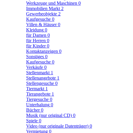
Werkzeuge und Maschinen
0
Immobilien Markt
2
Gewerbeobjekte
2
Kaufgesuche
0
Villen & Häuser
0
Kleidung
0
für Damen
0
für Herren
0
für Kinder
0
Kontaktanzeigen
0
Sonstiges
0
Kaufgesuche
0
Verkäufe
0
Stellenmarkt
1
Stellenangebote
1
Stellengesuche
0
Tiermarkt
1
Tierangebote
1
Tiergesuche
0
Unterhalung
0
Bücher
0
Musik (nur original CD)
0
Spiele
0
Video (nur originale Datenträger)
0
Vermietung
0