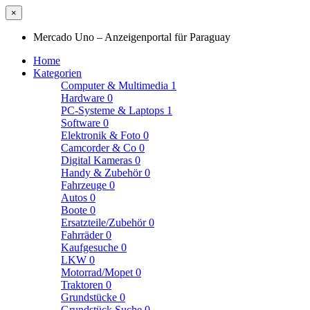
×
Mercado Uno – Anzeigenportal für Paraguay
Home
Kategorien
Computer & Multimedia
1
Hardware
0
PC-Systeme & Laptops
1
Software
0
Elektronik & Foto
0
Camcorder & Co
0
Digital Kameras
0
Handy & Zubehör
0
Fahrzeuge
0
Autos
0
Boote
0
Ersatzteile/Zubehör
0
Fahrräder
0
Kaufgesuche
0
LKW
0
Motorrad/Mopet
0
Traktoren
0
Grundstücke
0
Grundstück Suche
0