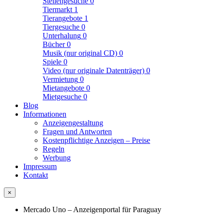
Stellengesuche
0
Tiermarkt
1
Tierangebote
1
Tiergesuche
0
Unterhalung
0
Bücher
0
Musik (nur original CD)
0
Spiele
0
Video (nur originale Datenträger)
0
Vermietung
0
Mietangebote
0
Mietgesuche
0
Blog
Informationen
Anzeigengestaltung
Fragen und Antworten
Kostenpflichtige Anzeigen – Preise
Regeln
Werbung
Impressum
Kontakt
×
Mercado Uno – Anzeigenportal für Paraguay