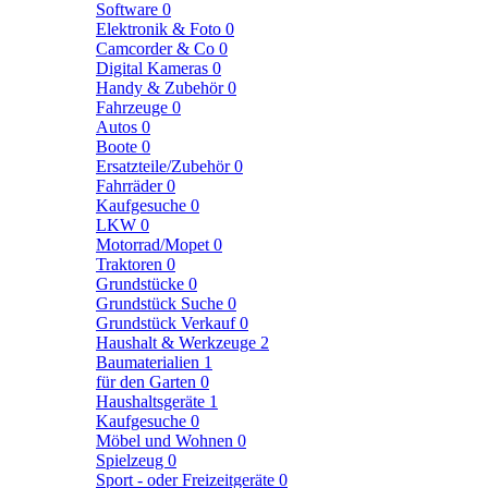
Software
0
Elektronik & Foto
0
Camcorder & Co
0
Digital Kameras
0
Handy & Zubehör
0
Fahrzeuge
0
Autos
0
Boote
0
Ersatzteile/Zubehör
0
Fahrräder
0
Kaufgesuche
0
LKW
0
Motorrad/Mopet
0
Traktoren
0
Grundstücke
0
Grundstück Suche
0
Grundstück Verkauf
0
Haushalt & Werkzeuge
2
Baumaterialien
1
für den Garten
0
Haushaltsgeräte
1
Kaufgesuche
0
Möbel und Wohnen
0
Spielzeug
0
Sport - oder Freizeitgeräte
0