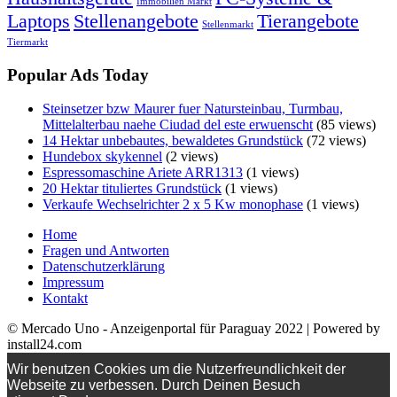
Immobilien Markt
Laptops
Stellenangebote
Tierangebote
Stellenmarkt
Tiermarkt
Popular Ads Today
Steinsetzer bzw Maurer fuer Natursteinbau, Turmbau,
Mittelalterbau naehe Ciudad del este erwuenscht
(85 views)
14 Hektar unbebautes, bewaldetes Grundstück
(72 views)
Hundebox skykennel
(2 views)
Espressomaschine Ariete ARR1313
(1 views)
20 Hektar tituliertes Grundstück
(1 views)
Verkaufe Wechselrichter 2 x 5 Kw monophase
(1 views)
Home
Fragen und Antworten
Datenschutzerklärung
Impressum
Kontakt
© Mercado Uno - Anzeigenportal für Paraguay 2022 | Powered by
install24.com
Wir benutzen Cookies um die Nutzerfreundlichkeit der
Webseite zu verbessen. Durch Deinen Besuch