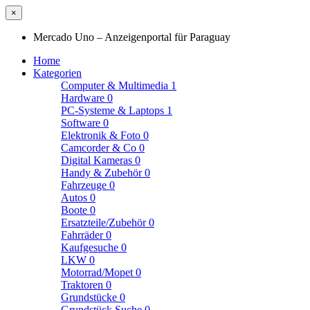
×
Mercado Uno – Anzeigenportal für Paraguay
Home
Kategorien
Computer & Multimedia
1
Hardware
0
PC-Systeme & Laptops
1
Software
0
Elektronik & Foto
0
Camcorder & Co
0
Digital Kameras
0
Handy & Zubehör
0
Fahrzeuge
0
Autos
0
Boote
0
Ersatzteile/Zubehör
0
Fahrräder
0
Kaufgesuche
0
LKW
0
Motorrad/Mopet
0
Traktoren
0
Grundstücke
0
Grundstück Suche
0