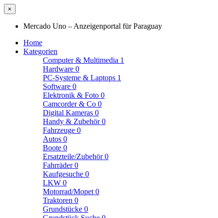
×
Mercado Uno – Anzeigenportal für Paraguay
Home
Kategorien
Computer & Multimedia
1
Hardware
0
PC-Systeme & Laptops
1
Software
0
Elektronik & Foto
0
Camcorder & Co
0
Digital Kameras
0
Handy & Zubehör
0
Fahrzeuge
0
Autos
0
Boote
0
Ersatzteile/Zubehör
0
Fahrräder
0
Kaufgesuche
0
LKW
0
Motorrad/Mopet
0
Traktoren
0
Grundstücke
0
Grundstück Suche
0