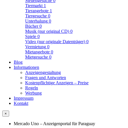
Stellengesuche
0
Tiermarkt
1
Tierangebote
1
Tiergesuche
0
Unterhalung
0
Bücher
0
Musik (nur original CD)
0
Spiele
0
Video (nur originale Datenträger)
0
Vermietung
0
Mietangebote
0
Mietgesuche
0
Blog
Informationen
Anzeigengestaltung
Fragen und Antworten
Kostenpflichtige Anzeigen – Preise
Regeln
Werbung
Impressum
Kontakt
×
Mercado Uno – Anzeigenportal für Paraguay