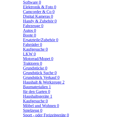
Software
0
Elektronik & Foto
0
Camcorder & Co
0
Digital Kameras
0
Handy & Zubehör
0
Fahrzeuge
0
Autos
0
Boote
0
Ersatzteile/Zubehör
0
Fahrräder
0
Kaufgesuche
0
LKW
0
Motorrad/Mopet
0
Traktoren
0
Grundstücke
0
Grundstück Suche
0
Grundstück Verkauf
0
Haushalt & Werkzeuge
2
Baumaterialien
1
für den Garten
0
Haushaltsgeräte
1
Kaufgesuche
0
Möbel und Wohnen
0
Spielzeug
0
Sport - oder Freizeitgeräte
0