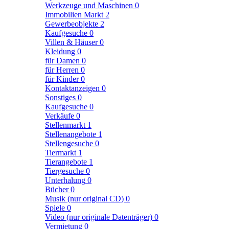
Werkzeuge und Maschinen
0
Immobilien Markt
2
Gewerbeobjekte
2
Kaufgesuche
0
Villen & Häuser
0
Kleidung
0
für Damen
0
für Herren
0
für Kinder
0
Kontaktanzeigen
0
Sonstiges
0
Kaufgesuche
0
Verkäufe
0
Stellenmarkt
1
Stellenangebote
1
Stellengesuche
0
Tiermarkt
1
Tierangebote
1
Tiergesuche
0
Unterhalung
0
Bücher
0
Musik (nur original CD)
0
Spiele
0
Video (nur originale Datenträger)
0
Vermietung
0