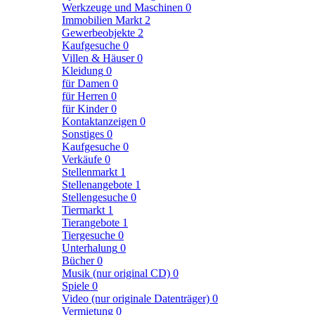
Werkzeuge und Maschinen
0
Immobilien Markt
2
Gewerbeobjekte
2
Kaufgesuche
0
Villen & Häuser
0
Kleidung
0
für Damen
0
für Herren
0
für Kinder
0
Kontaktanzeigen
0
Sonstiges
0
Kaufgesuche
0
Verkäufe
0
Stellenmarkt
1
Stellenangebote
1
Stellengesuche
0
Tiermarkt
1
Tierangebote
1
Tiergesuche
0
Unterhalung
0
Bücher
0
Musik (nur original CD)
0
Spiele
0
Video (nur originale Datenträger)
0
Vermietung
0