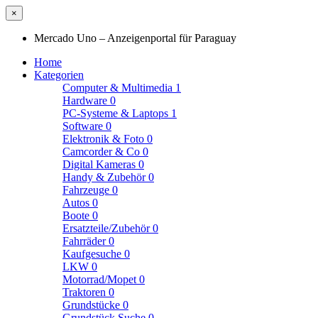
×
Mercado Uno – Anzeigenportal für Paraguay
Home
Kategorien
Computer & Multimedia
1
Hardware
0
PC-Systeme & Laptops
1
Software
0
Elektronik & Foto
0
Camcorder & Co
0
Digital Kameras
0
Handy & Zubehör
0
Fahrzeuge
0
Autos
0
Boote
0
Ersatzteile/Zubehör
0
Fahrräder
0
Kaufgesuche
0
LKW
0
Motorrad/Mopet
0
Traktoren
0
Grundstücke
0
Grundstück Suche
0