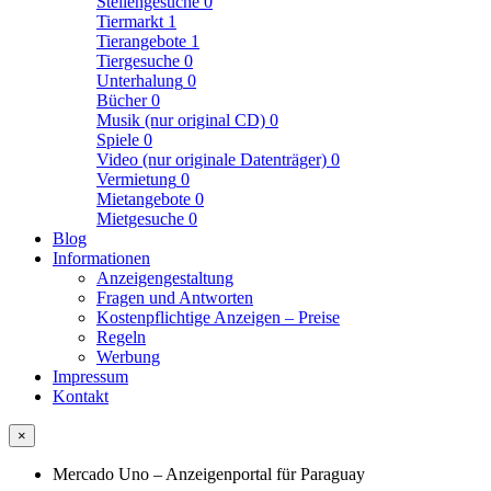
Stellengesuche
0
Tiermarkt
1
Tierangebote
1
Tiergesuche
0
Unterhalung
0
Bücher
0
Musik (nur original CD)
0
Spiele
0
Video (nur originale Datenträger)
0
Vermietung
0
Mietangebote
0
Mietgesuche
0
Blog
Informationen
Anzeigengestaltung
Fragen und Antworten
Kostenpflichtige Anzeigen – Preise
Regeln
Werbung
Impressum
Kontakt
×
Mercado Uno – Anzeigenportal für Paraguay