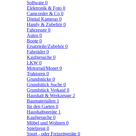
Software
0
Elektronik & Foto
0
Camcorder & Co
0
Digital Kameras
0
Handy & Zubehör
0
Fahrzeuge
0
Autos
0
Boote
0
Ersatzteile/Zubehör
0
Fahrräder
0
Kaufgesuche
0
LKW
0
Motorrad/Mopet
0
Traktoren
0
Grundstücke
0
Grundstück Suche
0
Grundstück Verkauf
0
Haushalt & Werkzeuge
2
Baumaterialien
1
für den Garten
0
Haushaltsgeräte
1
Kaufgesuche
0
Möbel und Wohnen
0
Spielzeug
0
Sport - oder Freizeitgeräte
0