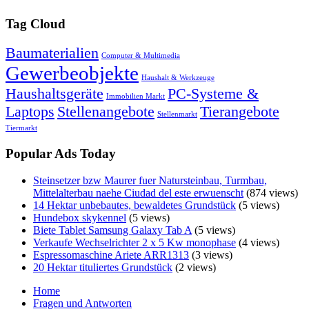
Tag Cloud
Baumaterialien
Computer & Multimedia
Gewerbeobjekte
Haushalt & Werkzeuge
Haushaltsgeräte
PC-Systeme &
Immobilien Markt
Laptops
Stellenangebote
Tierangebote
Stellenmarkt
Tiermarkt
Popular Ads Today
Steinsetzer bzw Maurer fuer Natursteinbau, Turmbau,
Mittelalterbau naehe Ciudad del este erwuenscht
(874 views)
14 Hektar unbebautes, bewaldetes Grundstück
(5 views)
Hundebox skykennel
(5 views)
Biete Tablet Samsung Galaxy Tab A
(5 views)
Verkaufe Wechselrichter 2 x 5 Kw monophase
(4 views)
Espressomaschine Ariete ARR1313
(3 views)
20 Hektar tituliertes Grundstück
(2 views)
Home
Fragen und Antworten