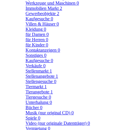
Werkzeuge und Maschinen
0
Immobilien Markt
2
Gewerbeobjekte
2
Kaufgesuche
0
Villen & Häuser
0
Kleidung
0
für Damen
0
für Herren
0
für Kinder
0
Kontaktanzeigen
0
Sonstiges
0
Kaufgesuche
0
Verkäufe
0
Stellenmarkt
1
Stellenangebote
1
Stellengesuche
0
Tiermarkt
1
Tierangebote
1
Tiergesuche
0
Unterhalung
0
Bücher
0
Musik (nur original CD)
0
Spiele
0
Video (nur originale Datenträger)
0
Vermietung
0