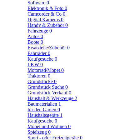
Software
0
Elektronik & Foto
0
Camcorder & Co
0
Digital Kameras
0
Handy & Zubehör
0
Fahrzeuge
0
Autos
0
Boote
0
Ersatzteile/Zubehör
0
Fahrräder
0
Kaufgesuche
0
LKW
0
Motorrad/Mopet
0
Traktoren
0
Grundstücke
0
Grundstück Suche
0
Grundstück Verkauf
0
Haushalt & Werkzeuge
2
Baumaterialien
1
für den Garten
0
Haushaltsgeräte
1
Kaufgesuche
0
Möbel und Wohnen
0
Spielzeug
0
Sport - oder Freizeitgeräte
0