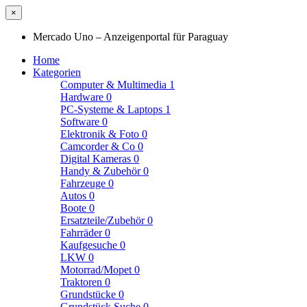
×
Mercado Uno – Anzeigenportal für Paraguay
Home
Kategorien
Computer & Multimedia
1
Hardware
0
PC-Systeme & Laptops
1
Software
0
Elektronik & Foto
0
Camcorder & Co
0
Digital Kameras
0
Handy & Zubehör
0
Fahrzeuge
0
Autos
0
Boote
0
Ersatzteile/Zubehör
0
Fahrräder
0
Kaufgesuche
0
LKW
0
Motorrad/Mopet
0
Traktoren
0
Grundstücke
0
Grundstück Suche
0