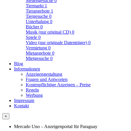
Stellengesuche
0
Tiermarkt
1
Tierangebote
1
Tiergesuche
0
Unterhalung
0
Bücher
0
Musik (nur original CD)
0
Spiele
0
Video (nur originale Datenträger)
0
Vermietung
0
Mietangebote
0
Mietgesuche
0
Blog
Informationen
Anzeigengestaltung
Fragen und Antworten
Kostenpflichtige Anzeigen – Preise
Regeln
Werbung
Impressum
Kontakt
×
Mercado Uno – Anzeigenportal für Paraguay