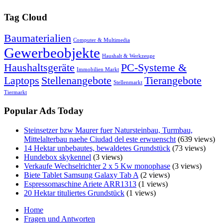
Tag Cloud
Baumaterialien
Computer & Multimedia
Gewerbeobjekte
Haushalt & Werkzeuge
Haushaltsgeräte
PC-Systeme &
Immobilien Markt
Laptops
Stellenangebote
Tierangebote
Stellenmarkt
Tiermarkt
Popular Ads Today
Steinsetzer bzw Maurer fuer Natursteinbau, Turmbau,
Mittelalterbau naehe Ciudad del este erwuenscht
(639 views)
14 Hektar unbebautes, bewaldetes Grundstück
(73 views)
Hundebox skykennel
(3 views)
Verkaufe Wechselrichter 2 x 5 Kw monophase
(3 views)
Biete Tablet Samsung Galaxy Tab A
(2 views)
Espressomaschine Ariete ARR1313
(1 views)
20 Hektar tituliertes Grundstück
(1 views)
Home
Fragen und Antworten