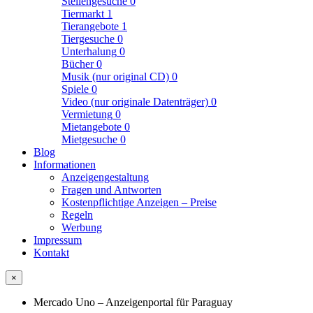
Stellengesuche
0
Tiermarkt
1
Tierangebote
1
Tiergesuche
0
Unterhalung
0
Bücher
0
Musik (nur original CD)
0
Spiele
0
Video (nur originale Datenträger)
0
Vermietung
0
Mietangebote
0
Mietgesuche
0
Blog
Informationen
Anzeigengestaltung
Fragen und Antworten
Kostenpflichtige Anzeigen – Preise
Regeln
Werbung
Impressum
Kontakt
×
Mercado Uno – Anzeigenportal für Paraguay