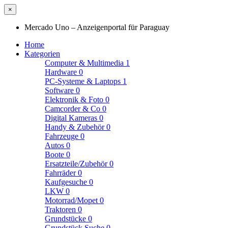
×
Mercado Uno – Anzeigenportal für Paraguay
Home
Kategorien
Computer & Multimedia
1
Hardware
0
PC-Systeme & Laptops
1
Software
0
Elektronik & Foto
0
Camcorder & Co
0
Digital Kameras
0
Handy & Zubehör
0
Fahrzeuge
0
Autos
0
Boote
0
Ersatzteile/Zubehör
0
Fahrräder
0
Kaufgesuche
0
LKW
0
Motorrad/Mopet
0
Traktoren
0
Grundstücke
0
Grundstück Suche
0