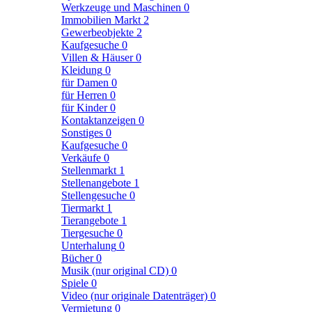
Werkzeuge und Maschinen
0
Immobilien Markt
2
Gewerbeobjekte
2
Kaufgesuche
0
Villen & Häuser
0
Kleidung
0
für Damen
0
für Herren
0
für Kinder
0
Kontaktanzeigen
0
Sonstiges
0
Kaufgesuche
0
Verkäufe
0
Stellenmarkt
1
Stellenangebote
1
Stellengesuche
0
Tiermarkt
1
Tierangebote
1
Tiergesuche
0
Unterhalung
0
Bücher
0
Musik (nur original CD)
0
Spiele
0
Video (nur originale Datenträger)
0
Vermietung
0