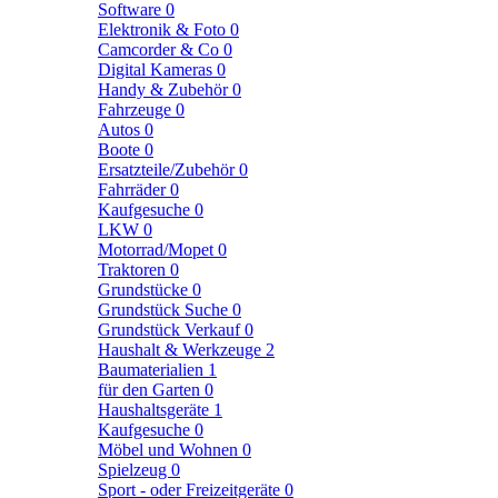
Software
0
Elektronik & Foto
0
Camcorder & Co
0
Digital Kameras
0
Handy & Zubehör
0
Fahrzeuge
0
Autos
0
Boote
0
Ersatzteile/Zubehör
0
Fahrräder
0
Kaufgesuche
0
LKW
0
Motorrad/Mopet
0
Traktoren
0
Grundstücke
0
Grundstück Suche
0
Grundstück Verkauf
0
Haushalt & Werkzeuge
2
Baumaterialien
1
für den Garten
0
Haushaltsgeräte
1
Kaufgesuche
0
Möbel und Wohnen
0
Spielzeug
0
Sport - oder Freizeitgeräte
0