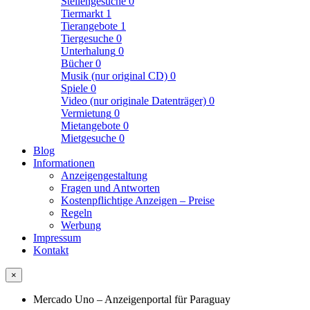
Stellengesuche
0
Tiermarkt
1
Tierangebote
1
Tiergesuche
0
Unterhalung
0
Bücher
0
Musik (nur original CD)
0
Spiele
0
Video (nur originale Datenträger)
0
Vermietung
0
Mietangebote
0
Mietgesuche
0
Blog
Informationen
Anzeigengestaltung
Fragen und Antworten
Kostenpflichtige Anzeigen – Preise
Regeln
Werbung
Impressum
Kontakt
×
Mercado Uno – Anzeigenportal für Paraguay