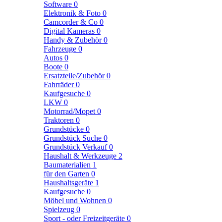
Software
0
Elektronik & Foto
0
Camcorder & Co
0
Digital Kameras
0
Handy & Zubehör
0
Fahrzeuge
0
Autos
0
Boote
0
Ersatzteile/Zubehör
0
Fahrräder
0
Kaufgesuche
0
LKW
0
Motorrad/Mopet
0
Traktoren
0
Grundstücke
0
Grundstück Suche
0
Grundstück Verkauf
0
Haushalt & Werkzeuge
2
Baumaterialien
1
für den Garten
0
Haushaltsgeräte
1
Kaufgesuche
0
Möbel und Wohnen
0
Spielzeug
0
Sport - oder Freizeitgeräte
0