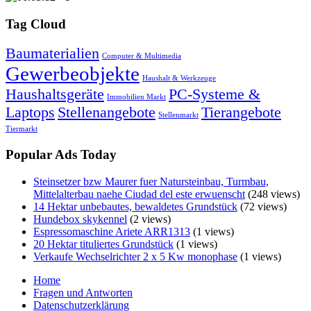
Tag Cloud
Baumaterialien
Computer & Multimedia
Gewerbeobjekte
Haushalt & Werkzeuge
Haushaltsgeräte
PC-Systeme &
Immobilien Markt
Laptops
Stellenangebote
Tierangebote
Stellenmarkt
Tiermarkt
Popular Ads Today
Steinsetzer bzw Maurer fuer Natursteinbau, Turmbau,
Mittelalterbau naehe Ciudad del este erwuenscht
(248 views)
14 Hektar unbebautes, bewaldetes Grundstück
(72 views)
Hundebox skykennel
(2 views)
Espressomaschine Ariete ARR1313
(1 views)
20 Hektar tituliertes Grundstück
(1 views)
Verkaufe Wechselrichter 2 x 5 Kw monophase
(1 views)
Home
Fragen und Antworten
Datenschutzerklärung