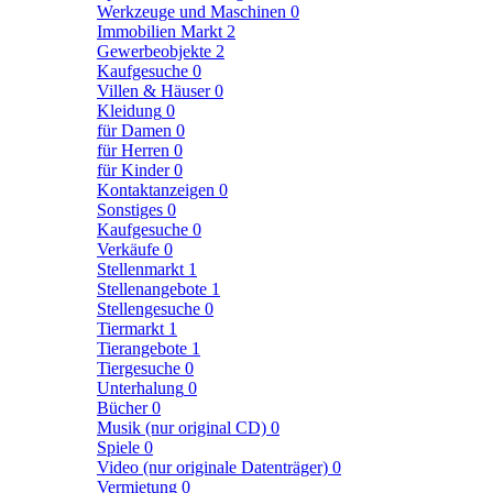
Werkzeuge und Maschinen
0
Immobilien Markt
2
Gewerbeobjekte
2
Kaufgesuche
0
Villen & Häuser
0
Kleidung
0
für Damen
0
für Herren
0
für Kinder
0
Kontaktanzeigen
0
Sonstiges
0
Kaufgesuche
0
Verkäufe
0
Stellenmarkt
1
Stellenangebote
1
Stellengesuche
0
Tiermarkt
1
Tierangebote
1
Tiergesuche
0
Unterhalung
0
Bücher
0
Musik (nur original CD)
0
Spiele
0
Video (nur originale Datenträger)
0
Vermietung
0