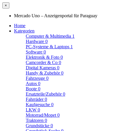
×
Mercado Uno – Anzeigenportal für Paraguay
Home
Kategorien
Computer & Multimedia
1
Hardware
0
PC-Systeme & Laptops
1
Software
0
Elektronik & Foto
0
Camcorder & Co
0
Digital Kameras
0
Handy & Zubehör
0
Fahrzeuge
0
Autos
0
Boote
0
Ersatzteile/Zubehör
0
Fahrräder
0
Kaufgesuche
0
LKW
0
Motorrad/Mopet
0
Traktoren
0
Grundstücke
0
Grundstück Suche
0