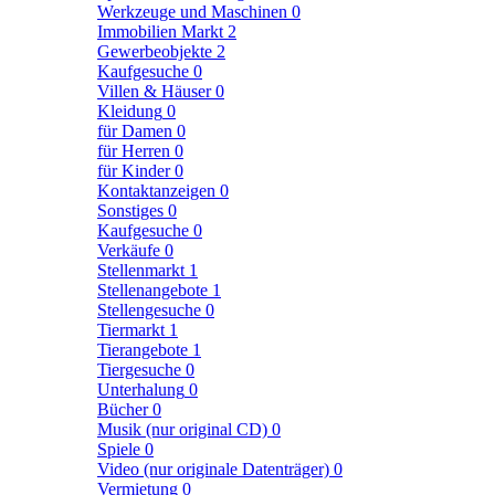
Werkzeuge und Maschinen
0
Immobilien Markt
2
Gewerbeobjekte
2
Kaufgesuche
0
Villen & Häuser
0
Kleidung
0
für Damen
0
für Herren
0
für Kinder
0
Kontaktanzeigen
0
Sonstiges
0
Kaufgesuche
0
Verkäufe
0
Stellenmarkt
1
Stellenangebote
1
Stellengesuche
0
Tiermarkt
1
Tierangebote
1
Tiergesuche
0
Unterhalung
0
Bücher
0
Musik (nur original CD)
0
Spiele
0
Video (nur originale Datenträger)
0
Vermietung
0