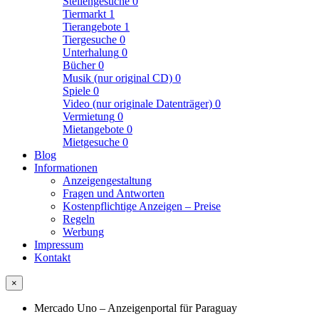
Stellengesuche
0
Tiermarkt
1
Tierangebote
1
Tiergesuche
0
Unterhalung
0
Bücher
0
Musik (nur original CD)
0
Spiele
0
Video (nur originale Datenträger)
0
Vermietung
0
Mietangebote
0
Mietgesuche
0
Blog
Informationen
Anzeigengestaltung
Fragen und Antworten
Kostenpflichtige Anzeigen – Preise
Regeln
Werbung
Impressum
Kontakt
×
Mercado Uno – Anzeigenportal für Paraguay