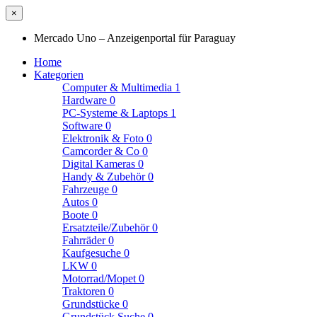
×
Mercado Uno – Anzeigenportal für Paraguay
Home
Kategorien
Computer & Multimedia
1
Hardware
0
PC-Systeme & Laptops
1
Software
0
Elektronik & Foto
0
Camcorder & Co
0
Digital Kameras
0
Handy & Zubehör
0
Fahrzeuge
0
Autos
0
Boote
0
Ersatzteile/Zubehör
0
Fahrräder
0
Kaufgesuche
0
LKW
0
Motorrad/Mopet
0
Traktoren
0
Grundstücke
0
Grundstück Suche
0