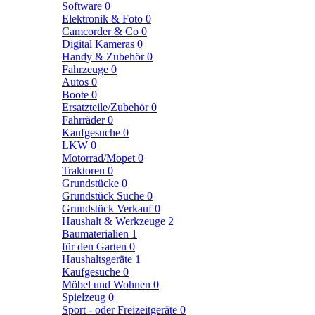
Software
0
Elektronik & Foto
0
Camcorder & Co
0
Digital Kameras
0
Handy & Zubehör
0
Fahrzeuge
0
Autos
0
Boote
0
Ersatzteile/Zubehör
0
Fahrräder
0
Kaufgesuche
0
LKW
0
Motorrad/Mopet
0
Traktoren
0
Grundstücke
0
Grundstück Suche
0
Grundstück Verkauf
0
Haushalt & Werkzeuge
2
Baumaterialien
1
für den Garten
0
Haushaltsgeräte
1
Kaufgesuche
0
Möbel und Wohnen
0
Spielzeug
0
Sport - oder Freizeitgeräte
0