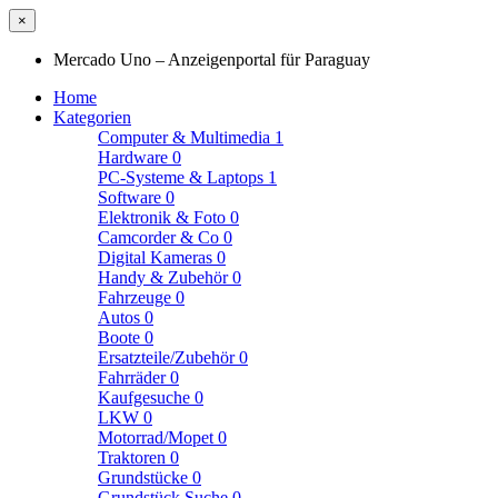
×
Mercado Uno – Anzeigenportal für Paraguay
Home
Kategorien
Computer & Multimedia
1
Hardware
0
PC-Systeme & Laptops
1
Software
0
Elektronik & Foto
0
Camcorder & Co
0
Digital Kameras
0
Handy & Zubehör
0
Fahrzeuge
0
Autos
0
Boote
0
Ersatzteile/Zubehör
0
Fahrräder
0
Kaufgesuche
0
LKW
0
Motorrad/Mopet
0
Traktoren
0
Grundstücke
0
Grundstück Suche
0