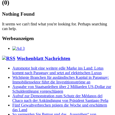
(0)
for
ad
tag
Nothing Found
Wohnzimmertisch
It seems we can't find what you're looking for. Perhaps searching
can help.
Werbeanzeigen
Wochenblatt Nachrichten
Automotor holt eine weitere edle Marke ins Land: Lotus
kommt nach Paraguay und setzt auf elektrischen Luxus
Wichtigste Branchen für ausländisches Kapital in Paraguay:
Immobiliensektor führt die Investitionsströme an
Ausgabe von Staatsanleihen über 2 Milliarden US-Dollar zur
Schuldentilgung vorgeschlagen
Aufruf zur Demonstration zum Schutz der Médanos del
Chaco nach der Ankündigung von Präsident Santiago Peña
Fünf Gewaltverbrechen prägen die Woche und erschüttern
das Land
So vermeiden Sie Betrug und das „Ausspähen“ von