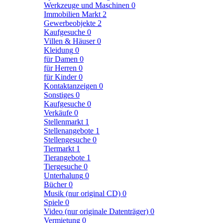
Werkzeuge und Maschinen
0
Immobilien Markt
2
Gewerbeobjekte
2
Kaufgesuche
0
Villen & Häuser
0
Kleidung
0
für Damen
0
für Herren
0
für Kinder
0
Kontaktanzeigen
0
Sonstiges
0
Kaufgesuche
0
Verkäufe
0
Stellenmarkt
1
Stellenangebote
1
Stellengesuche
0
Tiermarkt
1
Tierangebote
1
Tiergesuche
0
Unterhalung
0
Bücher
0
Musik (nur original CD)
0
Spiele
0
Video (nur originale Datenträger)
0
Vermietung
0