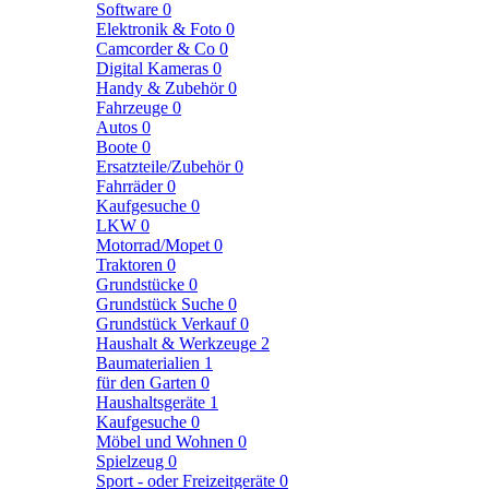
Software
0
Elektronik & Foto
0
Camcorder & Co
0
Digital Kameras
0
Handy & Zubehör
0
Fahrzeuge
0
Autos
0
Boote
0
Ersatzteile/Zubehör
0
Fahrräder
0
Kaufgesuche
0
LKW
0
Motorrad/Mopet
0
Traktoren
0
Grundstücke
0
Grundstück Suche
0
Grundstück Verkauf
0
Haushalt & Werkzeuge
2
Baumaterialien
1
für den Garten
0
Haushaltsgeräte
1
Kaufgesuche
0
Möbel und Wohnen
0
Spielzeug
0
Sport - oder Freizeitgeräte
0