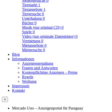
Stellengesuche
0
Tiermarkt
1
Tierangebote
1
Tiergesuche
0
Unterhalung
0
Bücher
0
Musik (nur original CD)
0
Spiele
0
Video (nur originale Datenträger)
0
Vermietung
0
Mietangebote
0
Mietgesuche
0
Blog
Informationen
Anzeigengestaltung
Fragen und Antworten
Kostenpflichtige Anzeigen – Preise
Regeln
Werbung
Impressum
Kontakt
×
Mercado Uno – Anzeigenportal für Paraguay