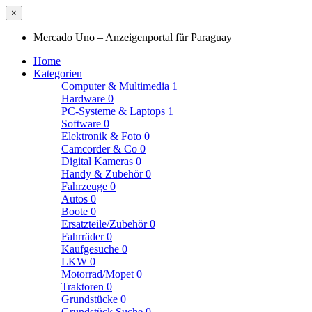
×
Mercado Uno – Anzeigenportal für Paraguay
Home
Kategorien
Computer & Multimedia
1
Hardware
0
PC-Systeme & Laptops
1
Software
0
Elektronik & Foto
0
Camcorder & Co
0
Digital Kameras
0
Handy & Zubehör
0
Fahrzeuge
0
Autos
0
Boote
0
Ersatzteile/Zubehör
0
Fahrräder
0
Kaufgesuche
0
LKW
0
Motorrad/Mopet
0
Traktoren
0
Grundstücke
0
Grundstück Suche
0