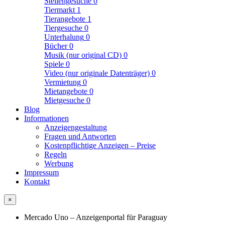
Stellengesuche
0
Tiermarkt
1
Tierangebote
1
Tiergesuche
0
Unterhalung
0
Bücher
0
Musik (nur original CD)
0
Spiele
0
Video (nur originale Datenträger)
0
Vermietung
0
Mietangebote
0
Mietgesuche
0
Blog
Informationen
Anzeigengestaltung
Fragen und Antworten
Kostenpflichtige Anzeigen – Preise
Regeln
Werbung
Impressum
Kontakt
×
Mercado Uno – Anzeigenportal für Paraguay