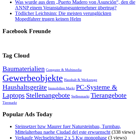
Was wurde aus dem „Puerto Madero von Asunción“, den die
ANNP einem Veranstaltungsunternehmer übertrug?
Tödlicher Leichtsinn: Die meisten verunglückten
Mopedfahrer trugen keinen Helm
Facebook Freunde
Tag Cloud
Baumaterialien
Computer & Multimedia
Gewerbeobjekte
Haushalt & Werkzeuge
Haushaltsgeräte
PC-Systeme &
Immobilien Markt
Laptops
Stellenangebote
Tierangebote
Stellenmarkt
Tiermarkt
Popular Ads Today
Steinsetzer bzw Maurer fuer Natursteinbau, Turmbau,
Mittelalterbau naehe Ciudad del este erwuenscht
(338 views)
Verkaufe Wechselrichter 2 x 5 Kw monophase
(3 views)