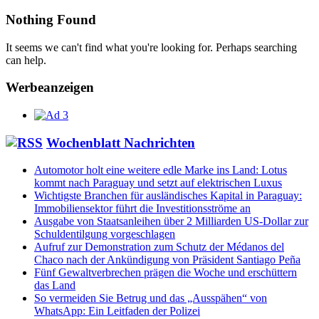
for
Nothing Found
ad
tag
It seems we can't find what you're looking for. Perhaps searching
Computer
can help.
Werbeanzeigen
Wochenblatt Nachrichten
Automotor holt eine weitere edle Marke ins Land: Lotus
kommt nach Paraguay und setzt auf elektrischen Luxus
Wichtigste Branchen für ausländisches Kapital in Paraguay:
Immobiliensektor führt die Investitionsströme an
Ausgabe von Staatsanleihen über 2 Milliarden US-Dollar zur
Schuldentilgung vorgeschlagen
Aufruf zur Demonstration zum Schutz der Médanos del
Chaco nach der Ankündigung von Präsident Santiago Peña
Fünf Gewaltverbrechen prägen die Woche und erschüttern
das Land
So vermeiden Sie Betrug und das „Ausspähen“ von
WhatsApp: Ein Leitfaden der Polizei