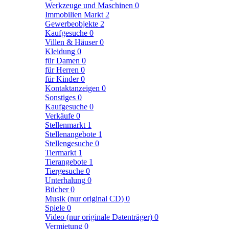
Werkzeuge und Maschinen
0
Immobilien Markt
2
Gewerbeobjekte
2
Kaufgesuche
0
Villen & Häuser
0
Kleidung
0
für Damen
0
für Herren
0
für Kinder
0
Kontaktanzeigen
0
Sonstiges
0
Kaufgesuche
0
Verkäufe
0
Stellenmarkt
1
Stellenangebote
1
Stellengesuche
0
Tiermarkt
1
Tierangebote
1
Tiergesuche
0
Unterhalung
0
Bücher
0
Musik (nur original CD)
0
Spiele
0
Video (nur originale Datenträger)
0
Vermietung
0