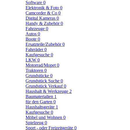
Software
0
Elektronik & Foto
0
Camcorder & Co
0
Digital Kameras
0
Handy & Zubehör
0
Fahrzeuge
0
Autos
0
Boote
0
Ersatzteile/Zubehör
0
Fahrräder
0
Kaufgesuche
0
LKW
0
Motorrad/Mopet
0
Traktoren
0
Grundstücke
0
Grundstück Suche
0
Grundstück Verkauf
0
Haushalt & Werkzeuge
2
Baumaterialien
1
für den Garten
0
Haushaltsgeräte
1
Kaufgesuche
0
Möbel und Wohnen
0
Spielzeug
0
Sport - oder Freizeitgeräte
0