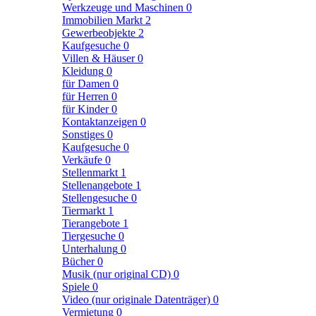
Werkzeuge und Maschinen
0
Immobilien Markt
2
Gewerbeobjekte
2
Kaufgesuche
0
Villen & Häuser
0
Kleidung
0
für Damen
0
für Herren
0
für Kinder
0
Kontaktanzeigen
0
Sonstiges
0
Kaufgesuche
0
Verkäufe
0
Stellenmarkt
1
Stellenangebote
1
Stellengesuche
0
Tiermarkt
1
Tierangebote
1
Tiergesuche
0
Unterhalung
0
Bücher
0
Musik (nur original CD)
0
Spiele
0
Video (nur originale Datenträger)
0
Vermietung
0