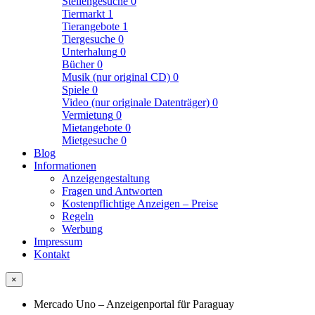
Stellengesuche
0
Tiermarkt
1
Tierangebote
1
Tiergesuche
0
Unterhalung
0
Bücher
0
Musik (nur original CD)
0
Spiele
0
Video (nur originale Datenträger)
0
Vermietung
0
Mietangebote
0
Mietgesuche
0
Blog
Informationen
Anzeigengestaltung
Fragen und Antworten
Kostenpflichtige Anzeigen – Preise
Regeln
Werbung
Impressum
Kontakt
×
Mercado Uno – Anzeigenportal für Paraguay