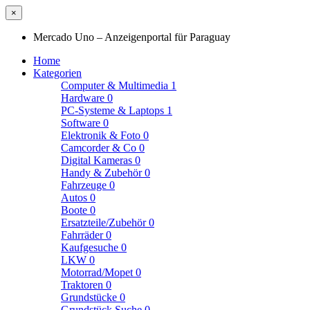
×
Mercado Uno – Anzeigenportal für Paraguay
Home
Kategorien
Computer & Multimedia
1
Hardware
0
PC-Systeme & Laptops
1
Software
0
Elektronik & Foto
0
Camcorder & Co
0
Digital Kameras
0
Handy & Zubehör
0
Fahrzeuge
0
Autos
0
Boote
0
Ersatzteile/Zubehör
0
Fahrräder
0
Kaufgesuche
0
LKW
0
Motorrad/Mopet
0
Traktoren
0
Grundstücke
0
Grundstück Suche
0