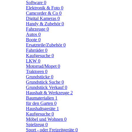
Software
0
Elektronik & Foto
0
Camcorder & Co
0
Digital Kameras
0
Handy & Zubehör
0
Fahrzeuge
0
Autos
0
Boote
0
Ersatzteile/Zubehör
0
Fahrräder
0
Kaufgesuche
0
LKW
0
Motorrad/Mopet
0
Traktoren
0
Grundstücke
0
Grundstück Suche
0
Grundstück Verkauf
0
Haushalt & Werkzeuge
2
Baumaterialien
1
für den Garten
0
Haushaltsgeräte
1
Kaufgesuche
0
Möbel und Wohnen
0
Spielzeug
0
Sport - oder Freizeitgeräte
0