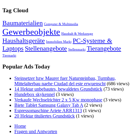
Tag Cloud
Baumaterialien
Computer & Multimedia
Gewerbeobjekte
Haushalt & Werkzeuge
Haushaltsgeräte
PC-Systeme &
Immobilien Markt
Laptops
Stellenangebote
Tierangebote
Stellenmarkt
Tiermarkt
Popular Ads Today
Steinsetzer bzw Maurer fuer Natursteinbau, Turmbau,
Mittelalterbau naehe Ciudad del este erwuenscht
(686 views)
14 Hektar unbebautes, bewaldetes Grundstück
(73 views)
Hundebox skykennel
(3 views)
Verkaufe Wechselrichter 2 x 5 Kw monophase
(3 views)
Biete Tablet Samsung Galaxy Tab A
(2 views)
Espressomaschine Ariete ARR1313
(1 views)
20 Hektar tituliertes Grundstück
(1 views)
Home
Fragen und Antworten