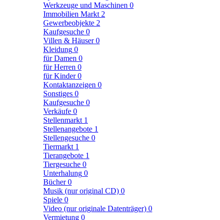
Werkzeuge und Maschinen
0
Immobilien Markt
2
Gewerbeobjekte
2
Kaufgesuche
0
Villen & Häuser
0
Kleidung
0
für Damen
0
für Herren
0
für Kinder
0
Kontaktanzeigen
0
Sonstiges
0
Kaufgesuche
0
Verkäufe
0
Stellenmarkt
1
Stellenangebote
1
Stellengesuche
0
Tiermarkt
1
Tierangebote
1
Tiergesuche
0
Unterhalung
0
Bücher
0
Musik (nur original CD)
0
Spiele
0
Video (nur originale Datenträger)
0
Vermietung
0