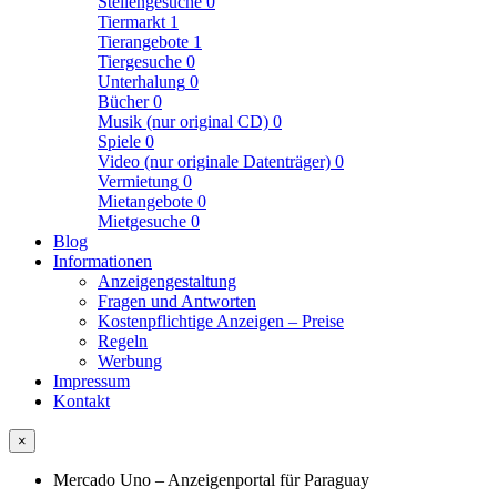
Stellengesuche
0
Tiermarkt
1
Tierangebote
1
Tiergesuche
0
Unterhalung
0
Bücher
0
Musik (nur original CD)
0
Spiele
0
Video (nur originale Datenträger)
0
Vermietung
0
Mietangebote
0
Mietgesuche
0
Blog
Informationen
Anzeigengestaltung
Fragen und Antworten
Kostenpflichtige Anzeigen – Preise
Regeln
Werbung
Impressum
Kontakt
×
Mercado Uno – Anzeigenportal für Paraguay