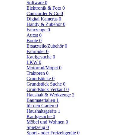
Software
0
Elektronik & Foto
0
Camcorder & Co
0
Digital Kameras
0
Handy & Zubehör
0
Fahrzeuge
0
Autos
0
Boote
0
Ersatzteile/Zubehör
0
Fahrräder
0
Kaufgesuche
0
LKW
0
Motorrad/Mopet
0
Traktoren
0
Grundstücke
0
Grundstück Suche
0
Grundstück Verkauf
0
Haushalt & Werkzeuge
2
Baumaterialien
1
für den Garten
0
Haushaltsgeräte
1
Kaufgesuche
0
Möbel und Wohnen
0
Spielzeug
0
Sport - oder Freizeitgeräte
0