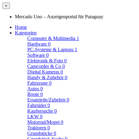
×
Mercado Uno – Anzeigenportal für Paraguay
Home
Kategorien
Computer & Multimedia
1
Hardware
0
PC-Systeme & Laptops
1
Software
0
Elektronik & Foto
0
Camcorder & Co
0
Digital Kameras
0
Handy & Zubehör
0
Fahrzeuge
0
Autos
0
Boote
0
Ersatzteile/Zubehör
0
Fahrräder
0
Kaufgesuche
0
LKW
0
Motorrad/Mopet
0
Traktoren
0
Grundstücke
0
Grundstück Suche
0