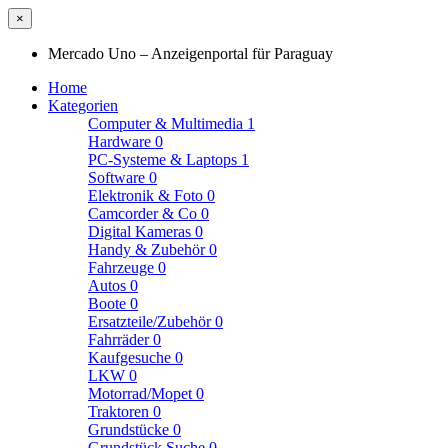
×
Mercado Uno – Anzeigenportal für Paraguay
Home
Kategorien
Computer & Multimedia
1
Hardware
0
PC-Systeme & Laptops
1
Software
0
Elektronik & Foto
0
Camcorder & Co
0
Digital Kameras
0
Handy & Zubehör
0
Fahrzeuge
0
Autos
0
Boote
0
Ersatzteile/Zubehör
0
Fahrräder
0
Kaufgesuche
0
LKW
0
Motorrad/Mopet
0
Traktoren
0
Grundstücke
0
Grundstück Suche
0