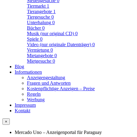
Stellengesuche
0
Tiermarkt
1
Tierangebote
1
Tiergesuche
0
Unterhalung
0
Bücher
0
Musik (nur original CD)
0
Spiele
0
Video (nur originale Datenträger)
0
Vermietung
0
Mietangebote
0
Mietgesuche
0
Blog
Informationen
Anzeigengestaltung
Fragen und Antworten
Kostenpflichtige Anzeigen – Preise
Regeln
Werbung
Impressum
Kontakt
×
Mercado Uno – Anzeigenportal für Paraguay