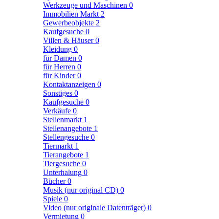
Werkzeuge und Maschinen
0
Immobilien Markt
2
Gewerbeobjekte
2
Kaufgesuche
0
Villen & Häuser
0
Kleidung
0
für Damen
0
für Herren
0
für Kinder
0
Kontaktanzeigen
0
Sonstiges
0
Kaufgesuche
0
Verkäufe
0
Stellenmarkt
1
Stellenangebote
1
Stellengesuche
0
Tiermarkt
1
Tierangebote
1
Tiergesuche
0
Unterhalung
0
Bücher
0
Musik (nur original CD)
0
Spiele
0
Video (nur originale Datenträger)
0
Vermietung
0