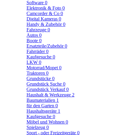
Software
0
Elektronik & Foto
0
Camcorder & Co
0
Digital Kameras
0
Handy & Zubehör
0
Fahrzeuge
0
Autos
0
Boote
0
Ersatzteile/Zubehör
0
Fahrräder
0
Kaufgesuche
0
LKW
0
Motorrad/Mopet
0
Traktoren
0
Grundstücke
0
Grundstück Suche
0
Grundstück Verkauf
0
Haushalt & Werkzeuge
2
Baumaterialien
1
für den Garten
0
Haushaltsgeräte
1
Kaufgesuche
0
Möbel und Wohnen
0
Spielzeug
0
Sport - oder Freizeitgeräte
0