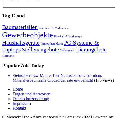
Tag Cloud
Baumaterialien
Computer & Multimedia
Gewerbeobjekte
Haushalt & Werkzeuge
Haushaltsgeräte
PC-Systeme &
Immobilien Markt
Laptops
Stellenangebote
Tierangebote
Stellenmarkt
Tiermarkt
Popular Ads Today
Steinsetzer bzw Maurer fuer Natursteinbau, Turmbau,
Mittelalterbau naehe Ciudad del este erwuenscht
(176 views)
Home
Fragen und Antworten
Datenschutzerklärung
Impressum
Kontakt
© Mercado Uno - Anzeigenportal für Paraguay 2022 | Powered by