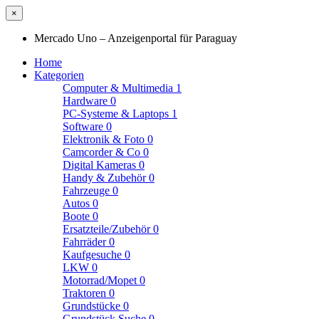
×
Mercado Uno – Anzeigenportal für Paraguay
Home
Kategorien
Computer & Multimedia
1
Hardware
0
PC-Systeme & Laptops
1
Software
0
Elektronik & Foto
0
Camcorder & Co
0
Digital Kameras
0
Handy & Zubehör
0
Fahrzeuge
0
Autos
0
Boote
0
Ersatzteile/Zubehör
0
Fahrräder
0
Kaufgesuche
0
LKW
0
Motorrad/Mopet
0
Traktoren
0
Grundstücke
0
Grundstück Suche
0