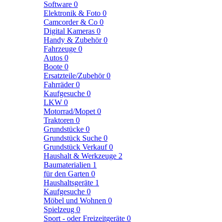
Software
0
Elektronik & Foto
0
Camcorder & Co
0
Digital Kameras
0
Handy & Zubehör
0
Fahrzeuge
0
Autos
0
Boote
0
Ersatzteile/Zubehör
0
Fahrräder
0
Kaufgesuche
0
LKW
0
Motorrad/Mopet
0
Traktoren
0
Grundstücke
0
Grundstück Suche
0
Grundstück Verkauf
0
Haushalt & Werkzeuge
2
Baumaterialien
1
für den Garten
0
Haushaltsgeräte
1
Kaufgesuche
0
Möbel und Wohnen
0
Spielzeug
0
Sport - oder Freizeitgeräte
0