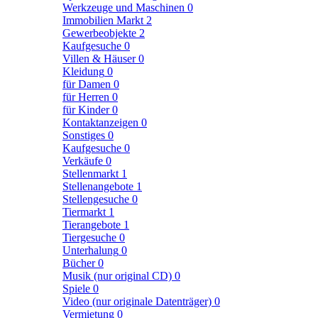
Werkzeuge und Maschinen
0
Immobilien Markt
2
Gewerbeobjekte
2
Kaufgesuche
0
Villen & Häuser
0
Kleidung
0
für Damen
0
für Herren
0
für Kinder
0
Kontaktanzeigen
0
Sonstiges
0
Kaufgesuche
0
Verkäufe
0
Stellenmarkt
1
Stellenangebote
1
Stellengesuche
0
Tiermarkt
1
Tierangebote
1
Tiergesuche
0
Unterhalung
0
Bücher
0
Musik (nur original CD)
0
Spiele
0
Video (nur originale Datenträger)
0
Vermietung
0