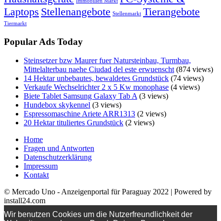
Immobilien Markt
Laptops
Stellenangebote
Tierangebote
Stellenmarkt
Tiermarkt
Popular Ads Today
Steinsetzer bzw Maurer fuer Natursteinbau, Turmbau,
Mittelalterbau naehe Ciudad del este erwuenscht
(874 views)
14 Hektar unbebautes, bewaldetes Grundstück
(74 views)
Verkaufe Wechselrichter 2 x 5 Kw monophase
(4 views)
Biete Tablet Samsung Galaxy Tab A
(3 views)
Hundebox skykennel
(3 views)
Espressomaschine Ariete ARR1313
(2 views)
20 Hektar tituliertes Grundstück
(2 views)
Home
Fragen und Antworten
Datenschutzerklärung
Impressum
Kontakt
© Mercado Uno - Anzeigenportal für Paraguay 2022 | Powered by
install24.com
Wir benutzen Cookies um die Nutzerfreundlichkeit der