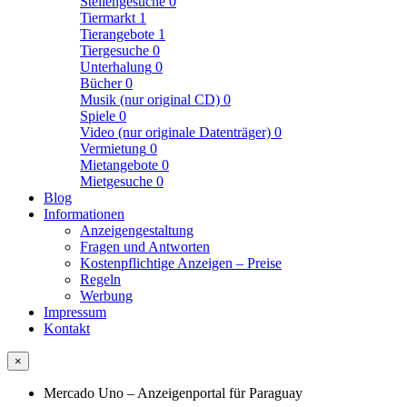
Stellengesuche
0
Tiermarkt
1
Tierangebote
1
Tiergesuche
0
Unterhalung
0
Bücher
0
Musik (nur original CD)
0
Spiele
0
Video (nur originale Datenträger)
0
Vermietung
0
Mietangebote
0
Mietgesuche
0
Blog
Informationen
Anzeigengestaltung
Fragen und Antworten
Kostenpflichtige Anzeigen – Preise
Regeln
Werbung
Impressum
Kontakt
×
Mercado Uno – Anzeigenportal für Paraguay