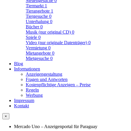
Stellengesuche
0
Tiermarkt
1
Tierangebote
1
Tiergesuche
0
Unterhalung
0
Bücher
0
Musik (nur original CD)
0
Spiele
0
Video (nur originale Datenträger)
0
Vermietung
0
Mietangebote
0
Mietgesuche
0
Blog
Informationen
Anzeigengestaltung
Fragen und Antworten
Kostenpflichtige Anzeigen – Preise
Regeln
Werbung
Impressum
Kontakt
×
Mercado Uno – Anzeigenportal für Paraguay