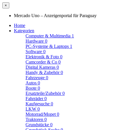
×
Mercado Uno – Anzeigenportal für Paraguay
Home
Kategorien
Computer & Multimedia
1
Hardware
0
PC-Systeme & Laptops
1
Software
0
Elektronik & Foto
0
Camcorder & Co
0
Digital Kameras
0
Handy & Zubehör
0
Fahrzeuge
0
Autos
0
Boote
0
Ersatzteile/Zubehör
0
Fahrräder
0
Kaufgesuche
0
LKW
0
Motorrad/Mopet
0
Traktoren
0
Grundstücke
0
Grundstück Suche
0