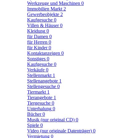
Werkzeuge und Maschinen
0
Immobilien Markt
2
Gewerbeobjekte
2
Kaufgesuche
0
Villen & Häuser
0
Kleidung
0
für Damen
0
für Herren
0
für Kinder
0
Kontaktanzeigen
0
Sonstiges
0
Kaufgesuche
0
Verkäufe
0
Stellenmarkt
1
Stellenangebote
1
Stellengesuche
0
Tiermarkt
1
Tierangebote
1
Tiergesuche
0
Unterhalung
0
Bücher
0
Musik (nur original CD)
0
Spiele
0
Video (nur originale Datenträger)
0
Vermietung
0