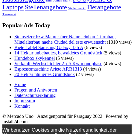
Immobilien Markt
Laptops
Stellenangebote
Tierangebote
Stellenmarkt
Tiermarkt
Popular Ads Today
Steinsetzer bzw Maurer fuer Natursteinbau, Turmbau,
Mittelalterbau naehe Ciudad del este erwuenscht
(1010 views)
Biete Tablet Samsung Galaxy Tab A
(6 views)
14 Hektar unbebautes, bewaldetes Grundstück
(5 views)
Hundebox skykennel
(5 views)
Verkaufe Wechselrichter 2 x 5 Kw monophase
(4 views)
Espressomaschine Ariete ARR1313
(4 views)
20 Hektar tituliertes Grundstück
(2 views)
Home
Fragen und Antworten
Datenschutzerklärung
Impressum
Kontakt
© Mercado Uno - Anzeigenportal für Paraguay 2022 | Powered by
install24.com
Wir benutzen Cookies um die Nutzerfreundlichkeit der