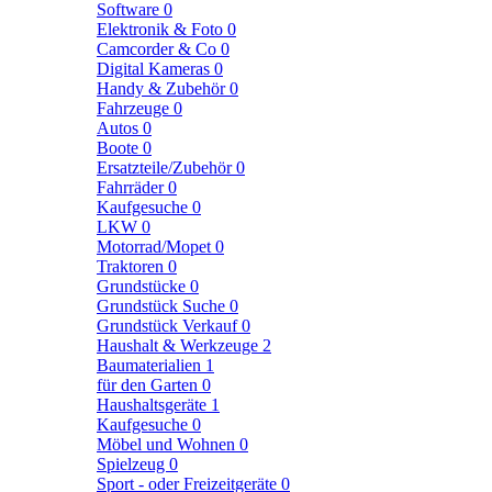
Software
0
Elektronik & Foto
0
Camcorder & Co
0
Digital Kameras
0
Handy & Zubehör
0
Fahrzeuge
0
Autos
0
Boote
0
Ersatzteile/Zubehör
0
Fahrräder
0
Kaufgesuche
0
LKW
0
Motorrad/Mopet
0
Traktoren
0
Grundstücke
0
Grundstück Suche
0
Grundstück Verkauf
0
Haushalt & Werkzeuge
2
Baumaterialien
1
für den Garten
0
Haushaltsgeräte
1
Kaufgesuche
0
Möbel und Wohnen
0
Spielzeug
0
Sport - oder Freizeitgeräte
0