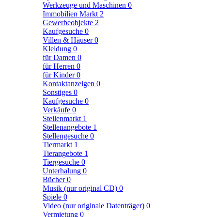
Werkzeuge und Maschinen
0
Immobilien Markt
2
Gewerbeobjekte
2
Kaufgesuche
0
Villen & Häuser
0
Kleidung
0
für Damen
0
für Herren
0
für Kinder
0
Kontaktanzeigen
0
Sonstiges
0
Kaufgesuche
0
Verkäufe
0
Stellenmarkt
1
Stellenangebote
1
Stellengesuche
0
Tiermarkt
1
Tierangebote
1
Tiergesuche
0
Unterhalung
0
Bücher
0
Musik (nur original CD)
0
Spiele
0
Video (nur originale Datenträger)
0
Vermietung
0