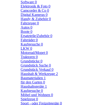
Software
0
Elektronik & Foto
0
Camcorder & Co
0
Digital Kameras
0
Handy & Zubehör
0
Fahrzeuge
0
Autos
0
Boote
0
Ersatzteile/Zubehör
0
Fahrräder
0
Kaufgesuche
0
LKW
0
Motorrad/Mopet
0
Traktoren
0
Grundstücke
0
Grundstück Suche
0
Grundstück Verkauf
0
Haushalt & Werkzeuge
2
Baumaterialien
1
für den Garten
0
Haushaltsgeräte
1
Kaufgesuche
0
Möbel und Wohnen
0
Spielzeug
0
Sport - oder Freizeitgeräte
0