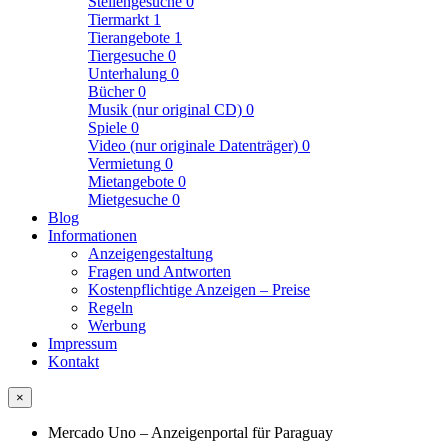
Stellengesuche
0
Tiermarkt
1
Tierangebote
1
Tiergesuche
0
Unterhalung
0
Bücher
0
Musik (nur original CD)
0
Spiele
0
Video (nur originale Datenträger)
0
Vermietung
0
Mietangebote
0
Mietgesuche
0
Blog
Informationen
Anzeigengestaltung
Fragen und Antworten
Kostenpflichtige Anzeigen – Preise
Regeln
Werbung
Impressum
Kontakt
×
Mercado Uno – Anzeigenportal für Paraguay