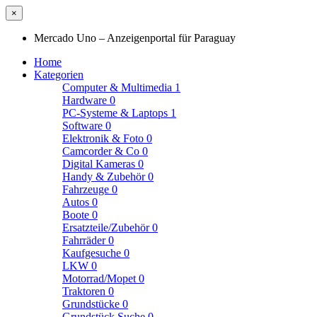
×
Mercado Uno – Anzeigenportal für Paraguay
Home
Kategorien
Computer & Multimedia
1
Hardware
0
PC-Systeme & Laptops
1
Software
0
Elektronik & Foto
0
Camcorder & Co
0
Digital Kameras
0
Handy & Zubehör
0
Fahrzeuge
0
Autos
0
Boote
0
Ersatzteile/Zubehör
0
Fahrräder
0
Kaufgesuche
0
LKW
0
Motorrad/Mopet
0
Traktoren
0
Grundstücke
0
Grundstück Suche
0