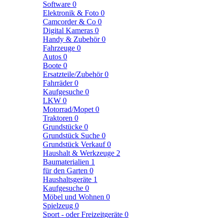
Software
0
Elektronik & Foto
0
Camcorder & Co
0
Digital Kameras
0
Handy & Zubehör
0
Fahrzeuge
0
Autos
0
Boote
0
Ersatzteile/Zubehör
0
Fahrräder
0
Kaufgesuche
0
LKW
0
Motorrad/Mopet
0
Traktoren
0
Grundstücke
0
Grundstück Suche
0
Grundstück Verkauf
0
Haushalt & Werkzeuge
2
Baumaterialien
1
für den Garten
0
Haushaltsgeräte
1
Kaufgesuche
0
Möbel und Wohnen
0
Spielzeug
0
Sport - oder Freizeitgeräte
0