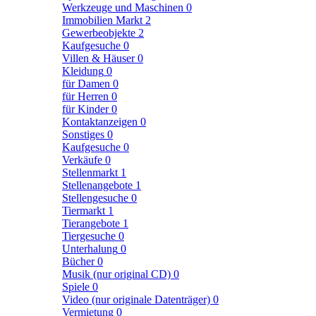
Werkzeuge und Maschinen
0
Immobilien Markt
2
Gewerbeobjekte
2
Kaufgesuche
0
Villen & Häuser
0
Kleidung
0
für Damen
0
für Herren
0
für Kinder
0
Kontaktanzeigen
0
Sonstiges
0
Kaufgesuche
0
Verkäufe
0
Stellenmarkt
1
Stellenangebote
1
Stellengesuche
0
Tiermarkt
1
Tierangebote
1
Tiergesuche
0
Unterhalung
0
Bücher
0
Musik (nur original CD)
0
Spiele
0
Video (nur originale Datenträger)
0
Vermietung
0