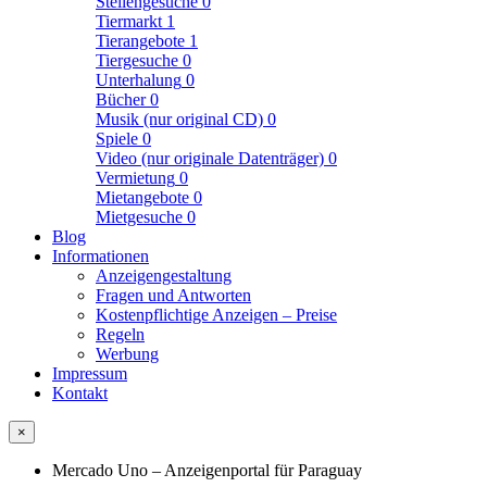
Stellengesuche
0
Tiermarkt
1
Tierangebote
1
Tiergesuche
0
Unterhalung
0
Bücher
0
Musik (nur original CD)
0
Spiele
0
Video (nur originale Datenträger)
0
Vermietung
0
Mietangebote
0
Mietgesuche
0
Blog
Informationen
Anzeigengestaltung
Fragen und Antworten
Kostenpflichtige Anzeigen – Preise
Regeln
Werbung
Impressum
Kontakt
×
Mercado Uno – Anzeigenportal für Paraguay