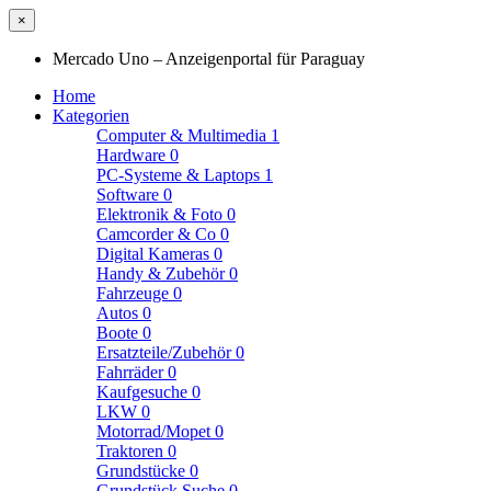
×
Mercado Uno – Anzeigenportal für Paraguay
Home
Kategorien
Computer & Multimedia
1
Hardware
0
PC-Systeme & Laptops
1
Software
0
Elektronik & Foto
0
Camcorder & Co
0
Digital Kameras
0
Handy & Zubehör
0
Fahrzeuge
0
Autos
0
Boote
0
Ersatzteile/Zubehör
0
Fahrräder
0
Kaufgesuche
0
LKW
0
Motorrad/Mopet
0
Traktoren
0
Grundstücke
0
Grundstück Suche
0