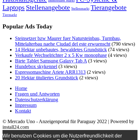
Immobilien Markt
Laptops
Stellenangebote
Tierangebote
Stellenmarkt
Tiermarkt
Popular Ads Today
Steinsetzer bzw Maurer fuer Natursteinbau, Turmbau,
Mittelalterbau naehe Ciudad del este erwuenscht
(790 views)
14 Hektar unbebautes, bewaldetes Grundstück
(74 views)
Verkaufe Wechselrichter 2 x 5 Kw monophase
(4 views)
Biete Tablet Samsung Galaxy Tab A
(3 views)
Hundebox skykennel
(3 views)
Espressomaschine Ariete ARR1313
(2 views)
20 Hektar tituliertes Grundstück
(2 views)
Home
Fragen und Antworten
Datenschutzerklärung
Impressum
Kontakt
© Mercado Uno - Anzeigenportal für Paraguay 2022 | Powered by
install24.com
Wir benutzen Cookies um die Nutzerfreundlichkeit der