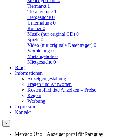
Stellengesuche
0
Tiermarkt
1
Tierangebote
1
Tiergesuche
0
Unterhalung
0
Bücher
0
Musik (nur original CD)
0
Spiele
0
Video (nur originale Datenträger)
0
Vermietung
0
Mietangebote
0
Mietgesuche
0
Blog
Informationen
Anzeigengestaltung
Fragen und Antworten
Kostenpflichtige Anzeigen – Preise
Regeln
Werbung
Impressum
Kontakt
×
Mercado Uno – Anzeigenportal für Paraguay