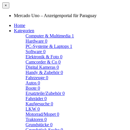
×
Mercado Uno – Anzeigenportal für Paraguay
Home
Kategorien
Computer & Multimedia
1
Hardware
0
PC-Systeme & Laptops
1
Software
0
Elektronik & Foto
0
Camcorder & Co
0
Digital Kameras
0
Handy & Zubehör
0
Fahrzeuge
0
Autos
0
Boote
0
Ersatzteile/Zubehör
0
Fahrräder
0
Kaufgesuche
0
LKW
0
Motorrad/Mopet
0
Traktoren
0
Grundstücke
0
Grundstück Suche
0