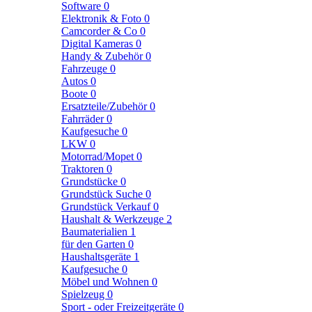
Software
0
Elektronik & Foto
0
Camcorder & Co
0
Digital Kameras
0
Handy & Zubehör
0
Fahrzeuge
0
Autos
0
Boote
0
Ersatzteile/Zubehör
0
Fahrräder
0
Kaufgesuche
0
LKW
0
Motorrad/Mopet
0
Traktoren
0
Grundstücke
0
Grundstück Suche
0
Grundstück Verkauf
0
Haushalt & Werkzeuge
2
Baumaterialien
1
für den Garten
0
Haushaltsgeräte
1
Kaufgesuche
0
Möbel und Wohnen
0
Spielzeug
0
Sport - oder Freizeitgeräte
0