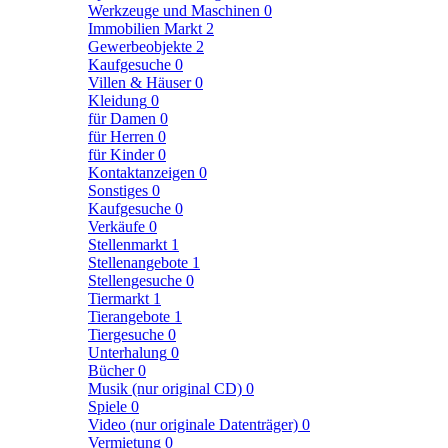
Werkzeuge und Maschinen
0
Immobilien Markt
2
Gewerbeobjekte
2
Kaufgesuche
0
Villen & Häuser
0
Kleidung
0
für Damen
0
für Herren
0
für Kinder
0
Kontaktanzeigen
0
Sonstiges
0
Kaufgesuche
0
Verkäufe
0
Stellenmarkt
1
Stellenangebote
1
Stellengesuche
0
Tiermarkt
1
Tierangebote
1
Tiergesuche
0
Unterhalung
0
Bücher
0
Musik (nur original CD)
0
Spiele
0
Video (nur originale Datenträger)
0
Vermietung
0