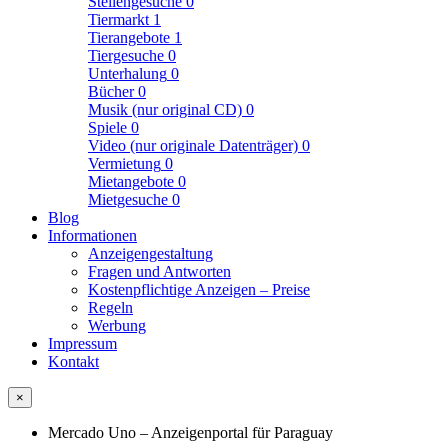
Stellengesuche
0
Tiermarkt
1
Tierangebote
1
Tiergesuche
0
Unterhalung
0
Bücher
0
Musik (nur original CD)
0
Spiele
0
Video (nur originale Datenträger)
0
Vermietung
0
Mietangebote
0
Mietgesuche
0
Blog
Informationen
Anzeigengestaltung
Fragen und Antworten
Kostenpflichtige Anzeigen – Preise
Regeln
Werbung
Impressum
Kontakt
×
Mercado Uno – Anzeigenportal für Paraguay