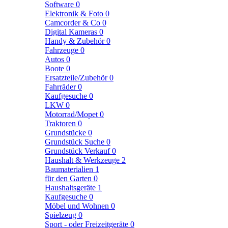
Software
0
Elektronik & Foto
0
Camcorder & Co
0
Digital Kameras
0
Handy & Zubehör
0
Fahrzeuge
0
Autos
0
Boote
0
Ersatzteile/Zubehör
0
Fahrräder
0
Kaufgesuche
0
LKW
0
Motorrad/Mopet
0
Traktoren
0
Grundstücke
0
Grundstück Suche
0
Grundstück Verkauf
0
Haushalt & Werkzeuge
2
Baumaterialien
1
für den Garten
0
Haushaltsgeräte
1
Kaufgesuche
0
Möbel und Wohnen
0
Spielzeug
0
Sport - oder Freizeitgeräte
0