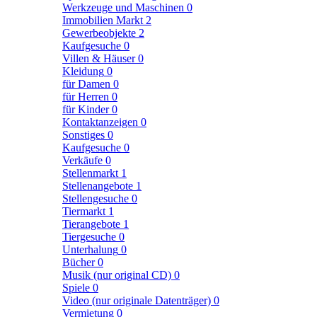
Werkzeuge und Maschinen
0
Immobilien Markt
2
Gewerbeobjekte
2
Kaufgesuche
0
Villen & Häuser
0
Kleidung
0
für Damen
0
für Herren
0
für Kinder
0
Kontaktanzeigen
0
Sonstiges
0
Kaufgesuche
0
Verkäufe
0
Stellenmarkt
1
Stellenangebote
1
Stellengesuche
0
Tiermarkt
1
Tierangebote
1
Tiergesuche
0
Unterhalung
0
Bücher
0
Musik (nur original CD)
0
Spiele
0
Video (nur originale Datenträger)
0
Vermietung
0