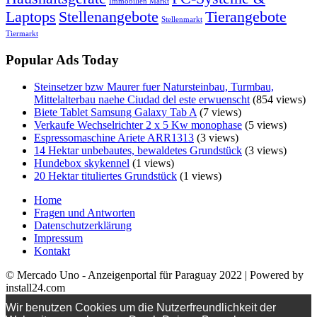
Immobilien Markt
Laptops
Stellenangebote
Tierangebote
Stellenmarkt
Tiermarkt
Popular Ads Today
Steinsetzer bzw Maurer fuer Natursteinbau, Turmbau,
Mittelalterbau naehe Ciudad del este erwuenscht
(854 views)
Biete Tablet Samsung Galaxy Tab A
(7 views)
Verkaufe Wechselrichter 2 x 5 Kw monophase
(5 views)
Espressomaschine Ariete ARR1313
(3 views)
14 Hektar unbebautes, bewaldetes Grundstück
(3 views)
Hundebox skykennel
(1 views)
20 Hektar tituliertes Grundstück
(1 views)
Home
Fragen und Antworten
Datenschutzerklärung
Impressum
Kontakt
© Mercado Uno - Anzeigenportal für Paraguay 2022 | Powered by
install24.com
Wir benutzen Cookies um die Nutzerfreundlichkeit der