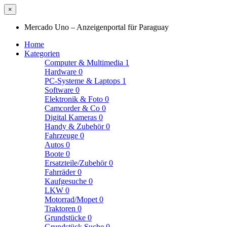
×
Mercado Uno – Anzeigenportal für Paraguay
Home
Kategorien
Computer & Multimedia
1
Hardware
0
PC-Systeme & Laptops
1
Software
0
Elektronik & Foto
0
Camcorder & Co
0
Digital Kameras
0
Handy & Zubehör
0
Fahrzeuge
0
Autos
0
Boote
0
Ersatzteile/Zubehör
0
Fahrräder
0
Kaufgesuche
0
LKW
0
Motorrad/Mopet
0
Traktoren
0
Grundstücke
0
Grundstück Suche
0