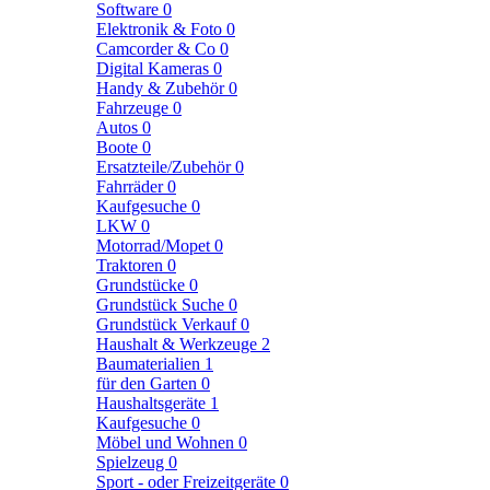
Software
0
Elektronik & Foto
0
Camcorder & Co
0
Digital Kameras
0
Handy & Zubehör
0
Fahrzeuge
0
Autos
0
Boote
0
Ersatzteile/Zubehör
0
Fahrräder
0
Kaufgesuche
0
LKW
0
Motorrad/Mopet
0
Traktoren
0
Grundstücke
0
Grundstück Suche
0
Grundstück Verkauf
0
Haushalt & Werkzeuge
2
Baumaterialien
1
für den Garten
0
Haushaltsgeräte
1
Kaufgesuche
0
Möbel und Wohnen
0
Spielzeug
0
Sport - oder Freizeitgeräte
0