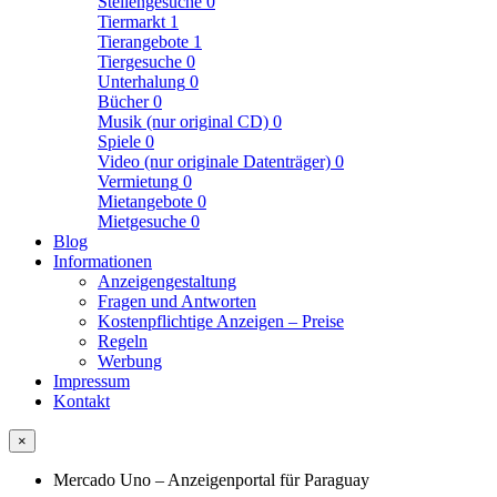
Stellengesuche
0
Tiermarkt
1
Tierangebote
1
Tiergesuche
0
Unterhalung
0
Bücher
0
Musik (nur original CD)
0
Spiele
0
Video (nur originale Datenträger)
0
Vermietung
0
Mietangebote
0
Mietgesuche
0
Blog
Informationen
Anzeigengestaltung
Fragen und Antworten
Kostenpflichtige Anzeigen – Preise
Regeln
Werbung
Impressum
Kontakt
×
Mercado Uno – Anzeigenportal für Paraguay