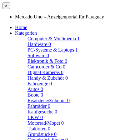
×
Mercado Uno – Anzeigenportal für Paraguay
Home
Kategorien
Computer & Multimedia
1
Hardware
0
PC-Systeme & Laptops
1
Software
0
Elektronik & Foto
0
Camcorder & Co
0
Digital Kameras
0
Handy & Zubehör
0
Fahrzeuge
0
Autos
0
Boote
0
Ersatzteile/Zubehör
0
Fahrräder
0
Kaufgesuche
0
LKW
0
Motorrad/Mopet
0
Traktoren
0
Grundstücke
0
Grundstück Suche
0