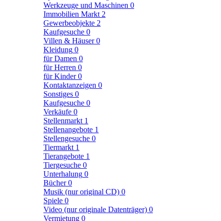
Werkzeuge und Maschinen
0
Immobilien Markt
2
Gewerbeobjekte
2
Kaufgesuche
0
Villen & Häuser
0
Kleidung
0
für Damen
0
für Herren
0
für Kinder
0
Kontaktanzeigen
0
Sonstiges
0
Kaufgesuche
0
Verkäufe
0
Stellenmarkt
1
Stellenangebote
1
Stellengesuche
0
Tiermarkt
1
Tierangebote
1
Tiergesuche
0
Unterhalung
0
Bücher
0
Musik (nur original CD)
0
Spiele
0
Video (nur originale Datenträger)
0
Vermietung
0