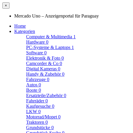
×
Mercado Uno – Anzeigenportal für Paraguay
Home
Kategorien
Computer & Multimedia
1
Hardware
0
PC-Systeme & Laptops
1
Software
0
Elektronik & Foto
0
Camcorder & Co
0
Digital Kameras
0
Handy & Zubehör
0
Fahrzeuge
0
Autos
0
Boote
0
Ersatzteile/Zubehör
0
Fahrräder
0
Kaufgesuche
0
LKW
0
Motorrad/Mopet
0
Traktoren
0
Grundstücke
0
Grundstück Suche
0