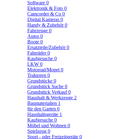
Software
0
Elektronik & Foto
0
Camcorder & Co
0
Digital Kameras
0
Handy & Zubehör
0
Fahrzeuge
0
Autos
0
Boote
0
Ersatzteile/Zubehör
0
Fahrräder
0
Kaufgesuche
0
LKW
0
Motorrad/Mopet
0
Traktoren
0
Grundstücke
0
Grundstück Suche
0
Grundstück Verkauf
0
Haushalt & Werkzeuge
2
Baumaterialien
1
für den Garten
0
Haushaltsgeräte
1
Kaufgesuche
0
Möbel und Wohnen
0
Spielzeug
0
Sport - oder Freizeitgeräte
0