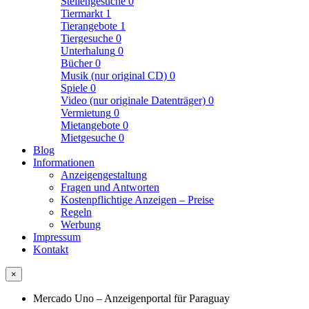
Stellengesuche
0
Tiermarkt
1
Tierangebote
1
Tiergesuche
0
Unterhalung
0
Bücher
0
Musik (nur original CD)
0
Spiele
0
Video (nur originale Datenträger)
0
Vermietung
0
Mietangebote
0
Mietgesuche
0
Blog
Informationen
Anzeigengestaltung
Fragen und Antworten
Kostenpflichtige Anzeigen – Preise
Regeln
Werbung
Impressum
Kontakt
×
Mercado Uno – Anzeigenportal für Paraguay