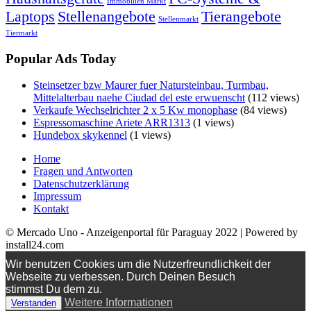
Immobilien Markt
Laptops
Stellenangebote
Tierangebote
Stellenmarkt
Tiermarkt
Popular Ads Today
Steinsetzer bzw Maurer fuer Natursteinbau, Turmbau,
Mittelalterbau naehe Ciudad del este erwuenscht
(112 views)
Verkaufe Wechselrichter 2 x 5 Kw monophase
(84 views)
Espressomaschine Ariete ARR1313
(1 views)
Hundebox skykennel
(1 views)
Home
Fragen und Antworten
Datenschutzerklärung
Impressum
Kontakt
© Mercado Uno - Anzeigenportal für Paraguay 2022 | Powered by
install24.com
Wir benutzen Cookies um die Nutzerfreundlichkeit der
Webseite zu verbessen. Durch Deinen Besuch
stimmst Du dem zu.
Weitere Informationen
Verstanden