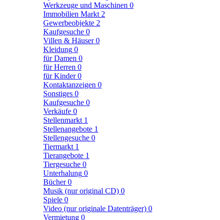
Werkzeuge und Maschinen
0
Immobilien Markt
2
Gewerbeobjekte
2
Kaufgesuche
0
Villen & Häuser
0
Kleidung
0
für Damen
0
für Herren
0
für Kinder
0
Kontaktanzeigen
0
Sonstiges
0
Kaufgesuche
0
Verkäufe
0
Stellenmarkt
1
Stellenangebote
1
Stellengesuche
0
Tiermarkt
1
Tierangebote
1
Tiergesuche
0
Unterhalung
0
Bücher
0
Musik (nur original CD)
0
Spiele
0
Video (nur originale Datenträger)
0
Vermietung
0