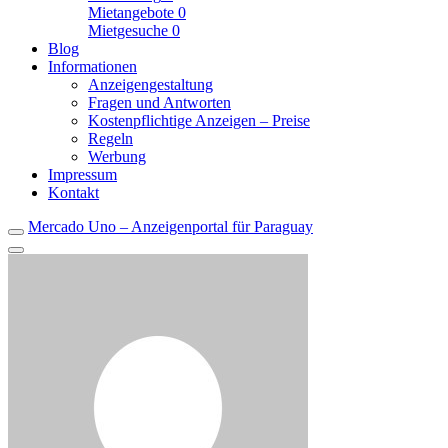
Mietangebote
0
Mietgesuche
0
Blog
Informationen
Anzeigengestaltung
Fragen und Antworten
Kostenpflichtige Anzeigen – Preise
Regeln
Werbung
Impressum
Kontakt
Mercado Uno – Anzeigenportal für Paraguay