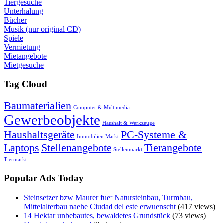
Tiergesuche
Unterhalung
Bücher
Musik (nur original CD)
Spiele
Vermietung
Mietangebote
Mietgesuche
Tag Cloud
Baumaterialien
Computer & Multimedia
Gewerbeobjekte
Haushalt & Werkzeuge
Haushaltsgeräte
PC-Systeme &
Immobilien Markt
Laptops
Stellenangebote
Tierangebote
Stellenmarkt
Tiermarkt
Popular Ads Today
Steinsetzer bzw Maurer fuer Natursteinbau, Turmbau,
Mittelalterbau naehe Ciudad del este erwuenscht
(417 views)
14 Hektar unbebautes, bewaldetes Grundstück
(73 views)