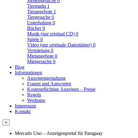
Stellengesuche
0
Tiermarkt
1
Tierangebote
1
Tiergesuche
0
Unterhalung
0
Bücher
0
Musik (nur original CD)
0
Spiele
0
Video (nur originale Datenträger)
0
Vermietung
0
Mietangebote
0
Mietgesuche
0
Blog
Informationen
Anzeigengestaltung
Fragen und Antworten
Kostenpflichtige Anzeigen – Preise
Regeln
Werbung
Impressum
Kontakt
×
Mercado Uno – Anzeigenportal für Paraguay