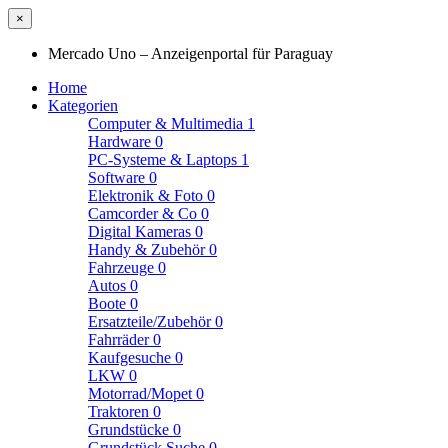
×
Mercado Uno – Anzeigenportal für Paraguay
Home
Kategorien
Computer & Multimedia
1
Hardware
0
PC-Systeme & Laptops
1
Software
0
Elektronik & Foto
0
Camcorder & Co
0
Digital Kameras
0
Handy & Zubehör
0
Fahrzeuge
0
Autos
0
Boote
0
Ersatzteile/Zubehör
0
Fahrräder
0
Kaufgesuche
0
LKW
0
Motorrad/Mopet
0
Traktoren
0
Grundstücke
0
Grundstück Suche
0