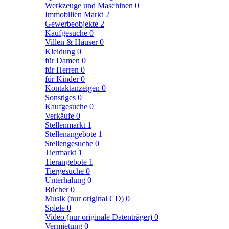
Werkzeuge und Maschinen
0
Immobilien Markt
2
Gewerbeobjekte
2
Kaufgesuche
0
Villen & Häuser
0
Kleidung
0
für Damen
0
für Herren
0
für Kinder
0
Kontaktanzeigen
0
Sonstiges
0
Kaufgesuche
0
Verkäufe
0
Stellenmarkt
1
Stellenangebote
1
Stellengesuche
0
Tiermarkt
1
Tierangebote
1
Tiergesuche
0
Unterhalung
0
Bücher
0
Musik (nur original CD)
0
Spiele
0
Video (nur originale Datenträger)
0
Vermietung
0