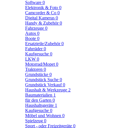
Software
0
Elektronik & Foto
0
Camcorder & Co
0
Digital Kameras
0
Handy & Zubehör
0
Fahrzeuge
0
Autos
0
Boote
0
Ersatzteile/Zubehör
0
Fahrräder
0
Kaufgesuche
0
LKW
0
Motorrad/Mopet
0
Traktoren
0
Grundstücke
0
Grundstück Suche
0
Grundstück Verkauf
0
Haushalt & Werkzeuge
2
Baumaterialien
1
für den Garten
0
Haushaltsgeräte
1
Kaufgesuche
0
Möbel und Wohnen
0
Spielzeug
0
Sport - oder Freizeitgeräte
0